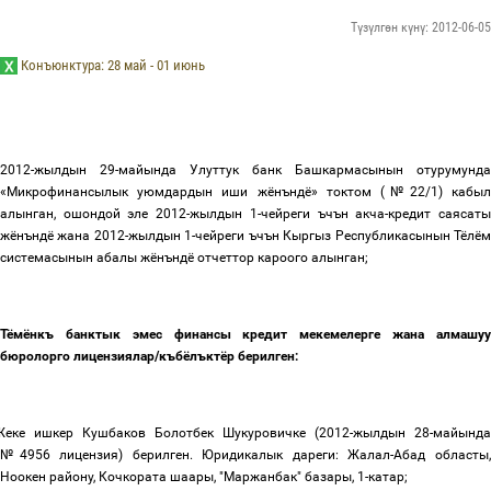
Түзүлгөн күнү: 2012-06-05
Кон
ъ
юнктура: 28 май - 01 июн
ь
2012-жылдын 29-майында Улуттук банк Башкармасынын отурумунда
«Микрофинансылык уюмдардын иши жёнъндё» токтом (№22/1) кабыл
алынган, ошондой эле 2012-жылдын 1-чейреги ъчън акча-кредит
саясат
жёнъндё жана 2012-жылдын 1-чейреги ъчън Кыргыз Республикасынын Тёлём
системасынын абалы жёнъндё отчеттор кароого алынган;
Тёмёнкъ банктык эмес финансы кредит мекемелерге жана алмашуу
бюролорго лицензиялар/къбёлъктёр берилген
:
Жеке ишкер Кушбаков Болотбек Шукуровичке
(
2012-жылдын
28
-майында
№49
56
лицензия
)
берилген
.
Юридикалык дареги:
Жалал-Абад областы
Ноокен району, Кочкората шаары, "Маржанбак" базары, 1-катар;