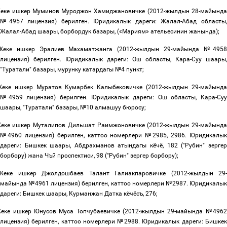
еке ишкер Муминов Муроджон Хамиджановичке
(2012-
жылдын 28-майынд
№49
57
лицензия
)
берилген. Юридикалык дареги: Жалал-Абад областы
Жалал-Абад шаары, борбордук базары, («Мариям» ательесинин жанында);
Жеке ишкер Эралиев Махаматжанга (2012-жылдын 29-майында №4958
лицензия) берилген. Юридикалык дареги: Ош областы, Кара-Суу шаары,
"Туратали" базары, мурунку катардагы №4 пункт;
еке ишкер Муратов Кумарбек Калыбековичке (2012-жылдын 29-майынд
№4959 лицензия) берилген. Юридикалык дареги: Ош областы, Кара-Суу
шаары, "Туратали" базары, №10 алмашуу бюросу;
еке ишкер Муталипов Дильшат Раимжоновичке (2012-жылдын 29-майынд
№4960 лицензия) берилген, каттоо номерлери №2985, 2986. Юридикалык
дареги: Бишкек шаары
,
Абдрахманов атындагы кёчё, 182 ("Рубин" зергер
борбору) жана Чъй проспектиси, 98 ("Рубин" зергер борбору
);
Жеке ишкер Джолдошбаев Талант Галиакпаровичке (2012-жылдын 29
майында №4961 лицензия) берилген, каттоо номерлери №2987. Юридикалык
дареги: Бишкек шаары, Курманжан Датка кёчёсъ
, 276;
еке ишкер Юнусов Муса Топчубаевичке (2012-жылдын 29-майында №496
лицензия) берилген, каттоо номерлери №2988. Юридикалык дареги: Бишкек