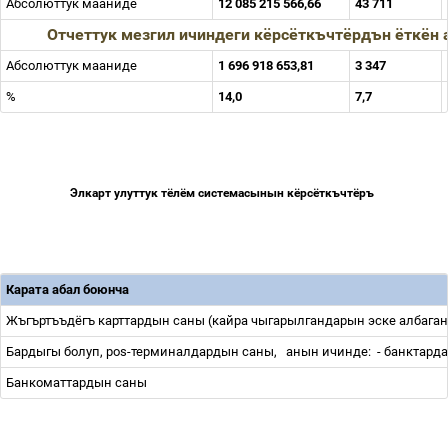
Абсолюттук мааниде
12 085 215 566,66
43 711
Отчеттук мезгил ичиндеги кёрсёткъчтёрдън ёткён
Абсолюттук мааниде
1 696 918 653,81
3 347
%
14,0
7,7
Элкарт
улуттук
тёлём
системасынын
кёрсёткъчтёръ
Карата абал боюнча
Жъгъртъъдёгъ карттардын саны (кайра чыгарылгандарын эске албага
Бардыгы болуп, pos-терминалдардын саны,
анын ичинде:
- банктард
Банкоматтардын саны