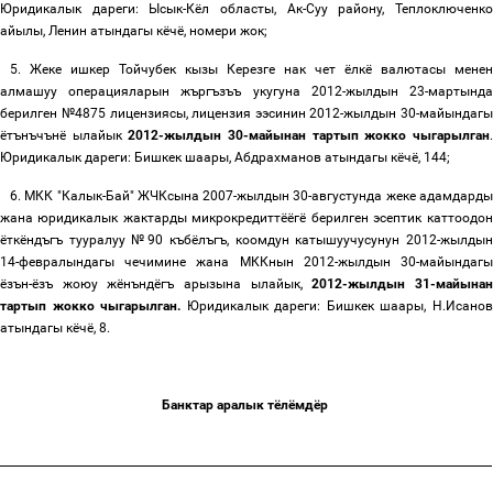
Юридикалык дареги: Ысык-Кёл областы, Ак-Суу району, Теплоключенко
айылы, Ленин атындагы кёчё, номери жок;
5.
Жеке ишкер Тойчубек кызы Керезге нак чет ёлкё валютасы менен
алмашуу операцияларын жъргъзъъ укугуна 2012-жылдын 23-мартында
берилген №4875 лицензия
сы
,
лицензия ээсинин 2012-жылдын 30-майындаг
ётънъчънё ылайык
2012-жылдын 30-майынан тартып жокко чыгарылган
Юридикалык дареги: Бишкек шаары, Абдрахманов атындагы кёчё, 144;
6.
МКК "Калык-Бай" ЖЧКсына 2007-жылдын 30-августунда жеке адамдард
жана юридикалык жактарды микрокредиттёёгё берилген эсептик каттоодон
ёткёндъгъ тууралуу №90 къбёлъгъ, коомдун катышуучусунун 2012-жылдын
14-февралындагы чечимине жана МККнын 2012-жылдын 30-майындагы
ёзън-ёзъ жоюу жёнъндёгъ арызына ылайык,
2012-жылдын 31-майына
тартып жокко чыгарылган.
Юридикалык дареги: Бишкек шаары, Н.Исано
атындагы кёчё, 8.
Банктар аралык тёлёмдёр