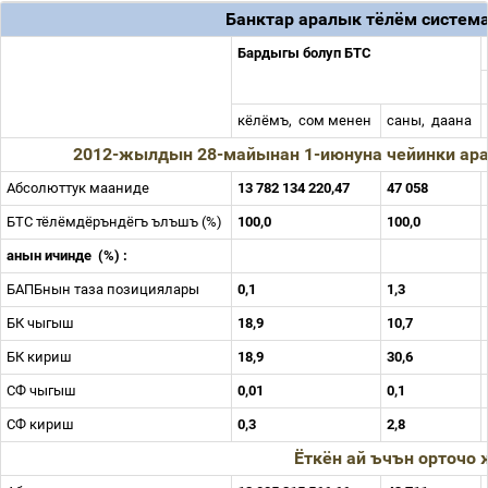
Банктар аралык тёлём систем
Бардыгы болуп БТС
кёлёмъ,
сом менен
саны,
даана
2012-жылдын 28-майынан 1-июнуна чейинки ара
Абсолюттук мааниде
13 782 134 220,47
47 058
БТС тёлёмдёръндёгъ ълъшъ (%)
100,0
100,0
анын ичинде
(%) :
БАПБнын таза позициялары
0,1
1,3
БК чыгыш
18,9
10,7
БК кириш
18,9
30,6
СФ чыгыш
0,01
0,1
СФ кириш
0,3
2,8
Ёткён ай ъчън орточо