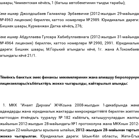
шаары, Чимкентская кёчёсъ, 1 (батыш автобекетинин тъндък тарабы);
еке ишкер Джолдошбаев Галиакпар Эрбаевичке (2012-жылдын 29-майынд
№4963 лицензия) берилген, каттоо номерлери №2989. Юридикалык дареги:
Бишкек шаары, Курманжан Датка кёчёсъ, 276;
еке ишкер Абдуллаева Гулсара Хабибуллаевнага (2012-жылдын 31-майынд
№4964 лицензия) берилген, каттоо номерлери №2990,
2991. Юридикалы
дареги: Бишкек шаары, М.Горький атындагы кёчё, 1г. жана А.Токомбаев
атындагы кёчё 21/1.
Тёмёнкъ банктык эмес финансы мекемелеринин жана алмашуу бюролорунун
лицензиялары/къбёлъктёръ жокко чыгарылды, кайтарылып алынды
:
1.
МКК "Инаят Дирхам" ЖЧКсына 2008-жылдын 1-декабрында жек
адамдарды жана юридикалык жактарды микрокредиттёёгё берилген эсептик
каттоодон ёткёндъгъ тууралуу №182 къбёлъгъ
,
катышуучулардын жалп
жыйынын 2012-жылдын 28-майындагы №1 протоколуна жана МККнын 2012-
жылдын 22-майындагы арызына ылайык,
2012-жылдын 28-майынан тарты
жокко чыгарылган.
Юридикалык дареги: Ысык-Кёл областы, Жети-Ёгъз