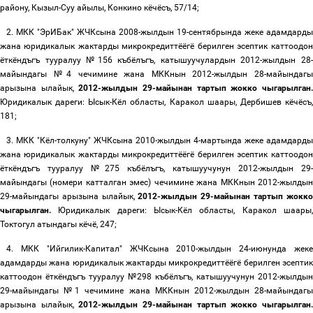
району, Кызыл-Суу айылы, Конкино кёчёсъ, 57/14;
2.
МКК "ЭрИБак" ЖЧКсына 2008-жылдын 19-сентябрында жеке адамдарды
жана юридикалык жактарды микрокредиттёёгё берилген эсептик каттоодон
ёткёндъгъ тууралуу №1
56
къбёлъгъ, катышуучулардын 2012-жылдын 28
майындагы №4
чечимине жана МККнын 2012-жылдын 28-майындаг
арызына ылайык,
2012-жылдын 2
9
-майынан тартып жокко чыгарылган
Юридикалык дареги:
Ысык-Кёл областы, Каракол шаары, Дербишев кёчёсъ
181;
3.
МКК
"
Кёл-толкуну" ЖЧКсына 2010-жылдын 4-мартында жеке адамдарды
жана юридикалык жактарды микрокредиттёёгё берилген эсептик каттоодон
ёткёндъгъ тууралуу №275 къбёлъгъ, катышуучунун 2012-жылдын 29-
майындагы (номери катталган эмес) чечимине жана МККнын 2012-жылдын
29
-майындагы арызына ылайык,
2012-жылдын 29-майынан тартып жокко
чыгарылган.
Юридикалык дареги: Ысык-Кёл областы, Каракол шаары
Токтогул атындагы кёчё, 247;
4.
МКК "Ийгилик-Капитал" ЖЧКсына 2010-жылдын 24-июнунда жек
адамдарды жана юридикалык жактарды микрокредиттёёгё берилген эсептик
каттоодон ёткёндъгъ тууралуу №298 къбёлъгъ, катышуучунун 2012-жылдын
29-майындагы №1 чечимине жана МККнын 2012-жылдын 28-майындагы
арызына ылайык,
2012-жылдын 29-майынан тартып жокко чыгарылган