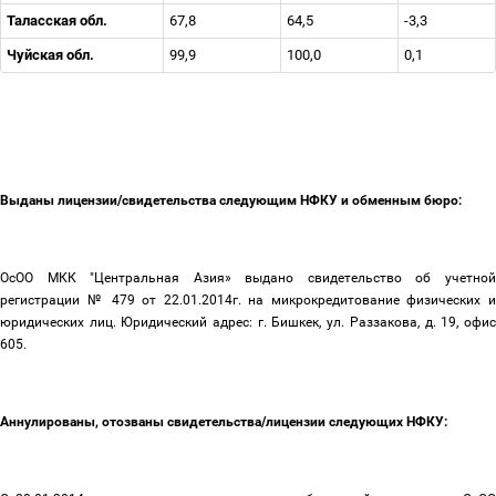
Таласская обл.
67,8
64,5
-3,3
Чуйская обл.
99,9
100,0
0,1
Выданы лицензии/свидетельства следующим НФКУ и обменным бюро:
ОсОО МКК "Центральная Азия» выдано свидетельство об учетной
регистрации № 479 от 22.01.2014г. на микрокредитование физических и
юридических лиц. Юридический адрес: г. Бишкек, ул. Раззакова, д. 19, офис
605.
Аннулированы, отозваны свидетельства/лицензии следующих НФКУ: