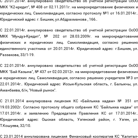
С 20.01.2014г. аннулировано свидетельство об учетной регистрации ОсОО
МКК "К2-кредит", № 408 от 02.11.2011г. на микрокредитование физических и
юридических лиц. Самоликвидация, согласно протоколу №1 от 16.01.2014г..
Юридический адрес: г. Бишкек, ул.Абдрахманова , 166..
С 22.01.2014г. аннулировано свидетельство об учетной регистрации ОсОО
МКК "Мундуз-Кредит", № 202 от 28.03.2009г. на микрокредитование
физических и юридических лиц. Самоликвидация, согласно решению
единственного участника от 20.01.2014г. Юридический адрес: г.Бишкек, ул.
Раззакова, 33/1-19.
С 22.01.2014г. аннулировано свидетельство об учетной регистрации ОсОО
МКК "Бай Казына", № 437 от 02.03.2012г. на микрокредитование физических
и юридических лиц. Самоликвидация, согласно решению учредителя №3 от
22.01.2014г.. Юридический адрес: Иссык-Кульская область, г. Балыкчы, ул.
Аманбаева, б/н, "Новый рынок".
С 21.01.2014 аннулирована лицензия КС «Байлыкка кадам» № 351 от
19.03.2002г. Согласно протоколу общего собрания КС "Байлыкка кадам" от
17.01.2014г. и заявлению Председателя Правления КС от 17.01.2014г..
Юридический адрес: Ошская область, Узгенский район, г. Узген, ул.
Т.Кошуева, 32/10.
С 23.01.2014 аннулирована лицензия Финансовый кооператив КС "Капитал-