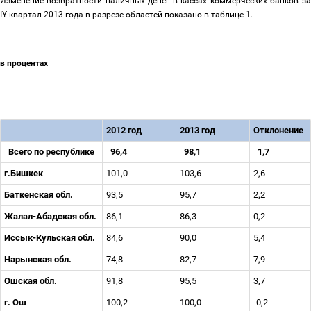
Изменение возвратности наличных денег в кассах коммерческих банков за
IY квартал 2013 года в разрезе областей показано в таблице 1.
в процентах
2012 год
2013 год
Отклонение
Всего по республике
96,4
98,1
1,7
г.Бишкек
101,0
103,6
2,6
Баткенская обл.
93,5
95,7
2,2
Жалал-Абадская обл.
86,1
86,3
0,2
Иссык-Кульская обл.
84,6
90,0
5,4
Нарынская обл.
74,8
82,7
7,9
Ошская обл.
91,8
95,5
3,7
г. Ош
100,2
100,0
-0,2