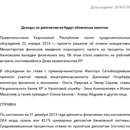
Дата создания: 2014-01-29
Доходы по депозитам не будут облагаться налогом
Правительством Кыргызской Республики после продолжительных
обсуждений 22 января 2014 г., принято решение об отмене инициативы
Министерства финансов введения подоходного налога на проценты по
банковским вкладам физических лиц. Об этом стало известно на рабочей
встрече, состоявшейся в Доме правительства КР.
В обсуждении во главе с премьер-министром Жанторо Сатыбалдиевым
приняли участие первый вице-премьер-министр Джоомарт Оторбаев,
министры финансов и экономики - Ольга Лаврова и Темир Сариев, главы
Национального банка КР и Налоговой службы - Зина Асанкожоева и Исхак
Масалиев, а также президент Союза банков
–
Анвар Абдраев и другие лица.
СПРАВКА
По состоянию на 31 декабря 2013 года депозиты физических лиц составляли
28,4 млрд. сомов или 42,1% суммарных депозитов банковской системы.
Средневзвешенные процентные ставки по принятым депозитам (потоки) по