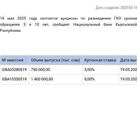
Дата создания: 2025-05-14
16 мая 2025 года состоятся аукционы по размещению ГКО сроком
обращения 3 и 10 лет, сообщает Национальный банк Кыргызской
Республики.
№ эмиссии
Объем выпуска (тыс. сом)
Купонная ставка
Дата вы
GBA03280519
750 000,00
5,00%
19.05.20
GBA10350519
1 400 000,00
8,00%
19.05.20