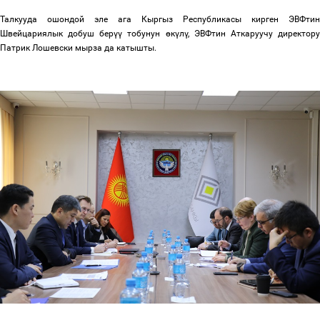
Талкууда ошондой эле ага Кыргыз Республикасы кирген ЭВФтин
Швейцариялык добуш бер
үү
тобунун
ө
к
ү
л
ү
, ЭВФтин Аткаруучу директор
Патрик Лошевски мырза да катышты.