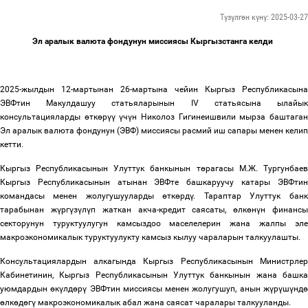
Түзүлгөн күнү: 2025-03-27
Эл аралык валюта фондунун миссиясы Кыргызстанга келди
2025-жылдын 12-мартынан 26-мартына чейин Кыргыз Республикасына
ЭВФтин Макулдашуу статьяларынын IV статьясына ылайык
консультацияларды
ө
тк
ө
р
үү
ү
ч
ү
н Николоз Гигинеишвили мырза баштага
Эл аралык валюта фондунун (ЭВФ) миссиясы расмий иш сапары менен келип
кетти.
Кыргыз Республикасынын Улуттук банкынын т
ө
рагасы М.Ж. Тургунбае
Кыргыз Республикасынын атынан ЭВФте башкаруучу катары ЭВФтин
командасы менен жолугушууларды
ө
тк
ө
рд
ү
. Тараптар Улуттук банк
тарабынан ж
ү
рг
ү
з
ү
л
ү
п жаткан акча-кредит саясаты,
ө
лк
ө
н
ү
н финанс
секторунун туруктуулугун камсыздоо маселелерин жана жалпы эле
макроэкономикалык туруктуулукту камсыз кылуу чараларын талкуулашты.
Консультациялардын алкагында Кыргыз Республикасынын Министрлер
Кабинетинин, Кыргыз Республикасынын Улуттук банкынын жана башка
уюмдардын
ө
к
ү
лд
ө
р
ү
ЭВФтин миссиясы менен жолугушуп, анын ж
ү
р
ү
ш
ү
нд
ө
лк
ө
д
ө
г
ү
макроэкономикалык абал жана саясат чаралары талкууланды.