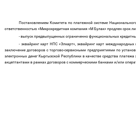
Постановлением Комитета по платежной системе Национального
ответственностью «Микрокредитная компания «М Булак»
продлен
срок ли
- выпуск предвыпущенных ограниченно функциональных кредитны
- эквайринг карт НПС «Элкарт», эквайринг карт международных
заключение договоров с торгово-сервисными предприятиями по установк
электронных денег Кыргызской Республики в качестве средства платежа 
акцептантами в рамках договоров с коммерческими банками и/или опер