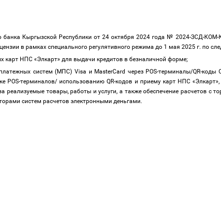
 банка Кыргызской Республики от 24 октября 2024 года № 2024-ЗСД-КОМ-
цензии в рамках специального регулятивного режима до 1 мая 2025 г. по 
х карт НПС «Элкарт» для выдачи кредитов в безналичной форме;
 платежных систем (МПC) Visa и MasterCard через POS-терминалы/QR-коды 
е POS-терминалов/ использованию QR-кодов и приему карт НПС «Элкарт», 
за реализуемые товары, работы и услуги, а также обеспечение расчетов с 
аторами систем расчетов электронными деньгами.