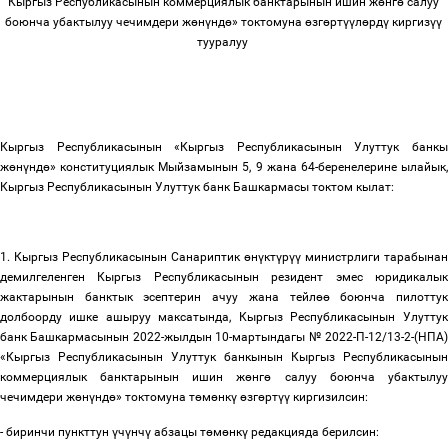
Кыргыз Республикасынын коммерциялык банктарынын ишин ж
ө
нг
ө
салуу
боюнча убактылуу чечимдери ж
ө
н
ү
нд
ө
» токтомуна
ө
зг
ө
рт
үү
л
ө
рд
ү
киргиз
үү
тууралуу
Кыргыз Республикасынын «Кыргыз Республикасынын Улуттук банкы
ж
ө
н
ү
нд
ө
» конституциялык Мыйзамынын 5, 9 жана 64-беренелерине ылайык,
Кыргыз Республикасынын Улуттук банк Башкармасы токтом кылат:
1. Кыргыз Республикасынын Санариптик
ө
н
ү
кт
ү
р
үү
министрлиги тарабынан
демилгеленген Кыргыз Республикасынын резидент эмес юридикалык
жактарынын банктык эсептерин ачуу жана тейл
өө
боюнча пилотту
долбоорду ишке ашыруу максатында, Кыргыз Республикасынын Улуттук
банк Башкармасынын 2022-жылдын 10-мартындагы № 2022-П-12/13-2-(НПА)
«Кыргыз Республикасынын Улуттук банкынын Кыргыз Республикасынын
коммерциялык банктарынын ишин ж
ө
нг
ө
салуу боюнча убактылуу
чечимдери ж
ө
н
ү
нд
ө
» токтомуна т
ө
м
ө
нк
ү
ө
зг
ө
рт
үү
киргизилсин:
- биринчи пункттун
ү
ч
ү
нч
ү
абзацы т
ө
м
ө
нк
ү
редакцияда берилсин: