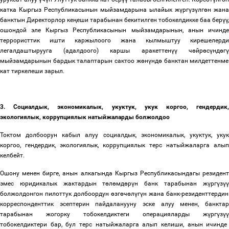
катка Кыргыз Республикасынын мыйзамдарына ылайык ж
ү
рг
ү
з
ү
лг
ө
н жана
банктын Директорлор ке
ң
еши тарабынан бекитилген тобокелдикке баа бер
үү
,
ошондой эле Кыргыз Республикасынын мыйзамдарынын, анын ичинде
террористтик ишти каржылоого жана кылмыштуу кирешелерди
легалдаштырууга (адалдоого) каршы аракеттен
үү
ч
ө
йр
ө
с
ү
нд
ө
г
ү
мыйзамдарынын бардык талаптарын сактоо ж
ө
н
ү
нд
ө
банктан милдеттенме
кат тиркелеши зарыл.
3.
Социалдык, экономикалык, укуктук, укук коргоо, гендердик,
экологиялык, коррупциялык натыйжаларды болжолдоо
Токтом долбоорун кабыл алуу социалдык, экономикалык, укуктук, укук
коргоо, гендердик, экологиялык, коррупциялык терс натыйжаларга алып
келбейт.
Ошону менен бирге, анын алкагында Кыргыз Республикасындагы резидент
эмес юридикалык жактардын т
ө
л
ө
мд
ө
р
ү
н банк тарабынан ж
ү
рг
ү
з
үү
болжолдонгон пилоттук долбоордун
ө
зг
ө
ч
ө
л
ү
г
ү
н жана банк-резиденттердин
корреспонденттик эсептерин пайдаланууну эске алуу менен, банктар
тарабынан жогорку тобокелдиктеги операцияларды ж
ү
рг
ү
з
үү
тобокелдиктери бар, бул терс натыйжаларга алып келиши, анын ичинде