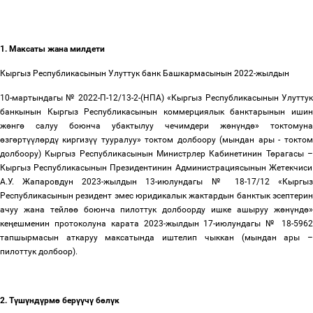
1. Максаты жана милдети
Кыргыз Республикасынын Улуттук банк Башкармасынын 2022-жылдын
10-мартындагы № 2022-П-12/13-2-(НПА) «Кыргыз Республикасынын Улуттук
банкынын Кыргыз Республикасынын коммерциялык банктарынын ишин
ж
ө
нг
ө
салуу боюнча убактылуу чечимдери ж
ө
н
ү
нд
ө
» токтомуна
ө
зг
ө
рт
үү
л
ө
рд
ү
киргиз
үү
тууралуу» токтом долбоору (мындан ары - токтом
долбоору) Кыргыз Республикасынын Министрлер Кабинетинин Т
ө
рагасы
Кыргыз Республикасынын Президентинин Администрациясынын Жетекчиси
А.У. Жапаровдун 2023-жылдын 13-июлундагы № 18-17/12 «Кыргыз
Республикасынын резидент эмес юридикалык жактардын банктык эсептерин
ачуу жана тейл
өө
боюнча пилоттук долбоорду ишке ашыруу ж
ө
н
ү
нд
ө
»
ке
ң
ешменин протоколуна карата 2023-жылдын 17-июлундагы № 18-5962
тапшырмасын аткаруу максатында иштелип чыккан (мындан ары
–
пилоттук долбоор).
2. Т
ү
ш
ү
нд
ү
рм
ө
бер
үү
ч
ү
б
ө
л
ү
к