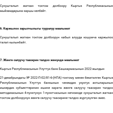
Сунушталып жаткан токтом долбоору Кыргыз Республикасынын
мыйзамдарына каршы келбейт.
6. Каржылоо зарылчылыгы тууралуу маалымат
Сунушталып жаткан токтом долбоорун кабыл алууда кошумча каржылоо
талап кылынбайт.
7. Ж
ө
нг
ө
салуучу таасирин талдоо ж
ө
н
ү
нд
ө
маалымат
Кыргыз Республикасынын Улуттук банк Башкармасынын 2022-жылдын
21-декабрындагы №
2022-П-02/81-6-(НПА)
токтому менен бекитилген Кыргы
Республикасынын Улуттук банкынын ченемдик укуктук актыларынын
ишкердик субъекттеринин ишине карата ж
ө
нг
ө
салуучу таасирин талдоо
методикасынын 4-пунктунун 1-пунктчасынын негизинде сунушталып жаткан
токтом долбоорунун ж
ө
нг
ө
салуучу таасирине талдоо ж
ү
рг
ү
з
ү
лг
ө
н эмес.