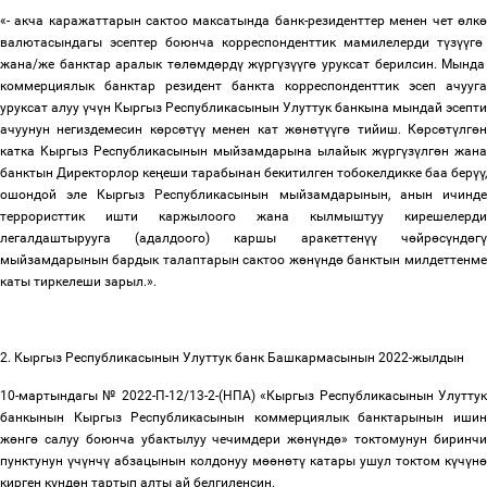
«- акча каражаттарын сактоо максатында банк-резиденттер менен чет
ө
лк
ө
валютасындагы эсептер боюнча корреспонденттик мамилелерди т
ү
з
үү
г
ө
жана/же банктар аралык т
ө
л
ө
мд
ө
рд
ү
ж
ү
рг
ү
з
үү
г
ө
уруксат берилсин. Мында
коммерциялык банктар резидент банкта корреспонденттик эсеп ачууга
уруксат алуу
ү
ч
ү
н Кыргыз Республикасынын Улуттук банкына мындай эсепти
ачуунун негиздемесин к
ө
рс
ө
т
үү
менен кат ж
ө
н
ө
т
үү
г
ө
тийиш. К
ө
рс
ө
т
ү
лг
ө
катка Кыргыз Республикасынын мыйзамдарына ылайык ж
ү
рг
ү
з
ү
лг
ө
н жана
банктын Директорлор ке
ң
еши тарабынан бекитилген тобокелдикке баа бер
үү
,
ошондой эле Кыргыз Республикасынын мыйзамдарынын, анын ичинде
террористтик ишти каржылоого жана кылмыштуу кирешелерди
легалдаштырууга (адалдоого) каршы аракеттен
үү
ч
ө
йр
ө
с
ү
нд
ө
г
ү
мыйзамдарынын бардык талаптарын сактоо ж
ө
н
ү
нд
ө
банктын милдеттенме
каты тиркелеши зарыл.».
2. Кыргыз Республикасынын Улуттук банк Башкармасынын 2022-жылдын
10-мартындагы № 2022-П-12/13-2-(НПА) «Кыргыз Республикасынын Улуттук
банкынын Кыргыз Республикасынын коммерциялык банктарынын ишин
ж
ө
нг
ө
салуу боюнча убактылуу чечимдери ж
ө
н
ү
нд
ө
» токтомунун биринч
пунктунун
ү
ч
ү
нч
ү
абзацынын колдонуу м
өө
н
ө
т
ү
катары ушул токтом к
ү
ч
ү
н
ө
кирген к
ү
нд
ө
н тартып алты ай белгиленсин.