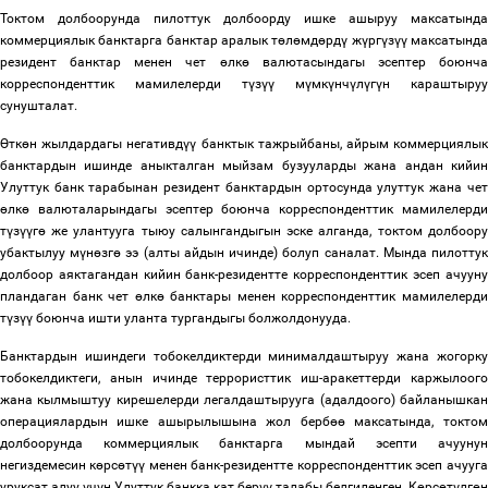
Токтом долбоорунда пилоттук долбоорду ишке ашыруу максатында
коммерциялык банктарга банктар аралык т
ө
л
ө
мд
ө
рд
ү
ж
ү
рг
ү
з
үү
максатынд
резидент банктар менен чет
ө
лк
ө
валютасындагы эсептер боюнч
корреспонденттик мамилелерди т
ү
з
үү
м
ү
мк
ү
нч
ү
л
ү
г
ү
н караштыруу
сунушталат.
Ө
тк
ө
н жылдардагы негативд
үү
банктык тажрыйбаны, айрым коммерциялы
банктардын ишинде аныкталган мыйзам бузууларды жана андан кийин
Улуттук банк тарабынан резидент банктардын ортосунда улуттук жана чет
ө
лк
ө
валюталарындагы эсептер боюнча корреспонденттик мамилелерди
т
ү
з
үү
г
ө
же улантууга тыюу салынгандыгын эске алганда, токтом долбоору
убактылуу м
ү
н
ө
зг
ө
ээ (алты айдын ичинде) болуп саналат. Мында пилотту
долбоор аяктагандан кийин банк-резидентте корреспонденттик эсеп ачууну
пландаган банк чет
ө
лк
ө
банктары менен корреспонденттик мамилелерд
т
ү
з
үү
боюнча ишти уланта тургандыгы болжолдонууда.
Банктардын ишиндеги тобокелдиктерди минималдаштыруу жана жогорку
тобокелдиктеги, анын ичинде террористтик иш-аракеттерди каржылоого
жана кылмыштуу кирешелерди легалдаштырууга (адалдоого) байланышкан
операциялардын ишке ашырылышына жол берб
өө
максатында, токтом
долбоорунда коммерциялык банктарга мындай эсепти ачуунун
негиздемесин к
ө
рс
ө
т
үү
менен банк-резидентте корреспонденттик эсеп ачууга
уруксат алуу
ү
ч
ү
н Улуттук банкка кат бер
үү
талабы белгиленген.
К
ө
рс
ө
т
ү
лг
ө
н