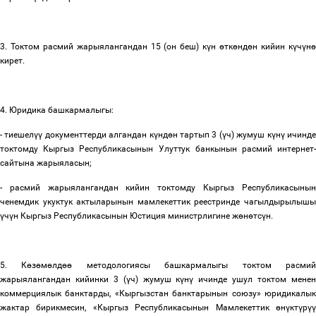
3. Токтом расмий жарыялангандан 15 (он беш) к
ү
н
ө
тк
ө
нд
ө
н кийин к
ү
ч
ү
н
кирет.
4. Юридика башкармалыгы:
- тиешел
үү
документтерди алгандан к
ү
нд
ө
н тартып 3 (
ү
ч) жумуш к
ү
н
ү
ичинд
токтомду Кыргыз Республикасынын Улуттук банкынын расмий интернет-
сайтына жарыяласын;
- расмий жарыялангандан кийин токтомду Кыргыз Республикасынын
ченемдик укуктук актыларынын мамлекеттик реестринде чагылдырылышы
ү
ч
ү
н Кыргыз Республикасынын Юстиция министрлигине ж
ө
н
ө
тс
ү
н.
5. К
ө
з
ө
м
ө
лд
өө
методологиясы башкармалыгы токтом расми
жарыялангандан кийинки 3 (
ү
ч) жумуш к
ү
н
ү
ичинде ушул токтом мене
коммерциялык банктарды, «Кыргызстан банктарынын союзу» юридикалык
жактар бирикмесин, «Кыргыз Республикасынын Мамлекеттик
ө
н
ү
кт
ү
р
үү