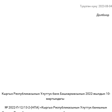
Түзүлгөн күнү: 2023-08-04
Долбоор
Кыргыз Республикасынын Улуттук банк Башкармасынын 2022-жылдын 10-
мартындагы
№ 2022-П-12/13-2-(НПА) «Кыргыз Республикасынын Улуттук банкынын