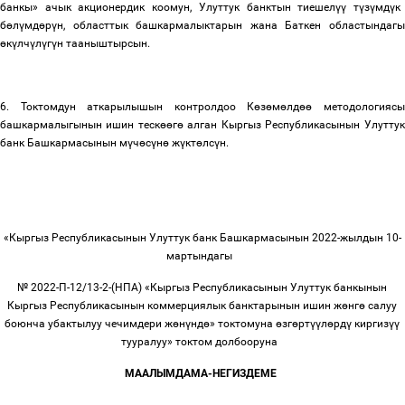
банкы» ачык акционердик коомун, Улуттук банктын тиешел
үү
т
ү
з
ү
мд
ү
к
б
ө
л
ү
мд
ө
р
ү
н, областтык башкармалыктарын жана Баткен областындагы
ө
к
ү
лч
ү
л
ү
г
ү
н тааныштырсын.
6. Токтомдун аткарылышын контролдоо К
ө
з
ө
м
ө
лд
өө
методологияс
башкармалыгынын ишин теск
өө
г
ө
алган Кыргыз Республикасынын Улуттук
банк Башкармасынын м
ү
ч
ө
с
ү
н
ө
ж
ү
кт
ө
лс
ү
н.
«Кыргыз Республикасынын Улуттук банк Башкармасынын 2022-жылдын 10-
мартындагы
№ 2022-П-12/13-2-(НПА) «Кыргыз Республикасынын Улуттук банкынын
Кыргыз Республикасынын коммерциялык банктарынын ишин ж
ө
нг
ө
салуу
боюнча убактылуу чечимдери ж
ө
н
ү
нд
ө
» токтомуна
ө
зг
ө
рт
үү
л
ө
рд
ү
киргиз
үү
тууралуу»
токтом долбооруна
МААЛЫМДАМА-НЕГИЗДЕМЕ