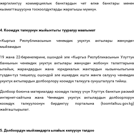
жергиликт
үү
коммерциялык банктардын чет
ө
лк
ө
банктары мене
кызматташуусуна тоскоолдуктарды жаратышы м
ү
мк
ү
н.
4. Коомдук талкуунун жыйынтыгы тууралуу маалымат
«Кыргыз Республикасынын ченемдик укуктук актылары ж
ө
н
ү
нд
ө
»
мыйзамдын
19 жана 22-беренелерине, ошондой эле «Кыргыз Республикасынын Улуттук
банкынын ченемдик укуктук актылары ж
ө
н
ү
нд
ө
» жобонун талаптарына
ылайык, жарандардын жана юридикалык жактардын кызыкчылыгына
т
ү
зд
ө
н-т
ү
з тиешел
үү
, ошондой эле ишкердик ишти ж
ө
нг
ө
салуучу ченемдик
укуктук актылардын долбоорлору коомдук талкууга сунушталууга тийиш.
Долбоор боюнча материалдар коомдук талкуу
ү
ч
ү
н Улуттук банктын расмий
интернет-сайтына жана Ченемдик укуктук актылардын долбоорлорун
коомдук талкуулоонун бирдикт
үү
порталына (koomtalkuu.gov.kg)
жайгаштырылат.
5. Долбоордун мыйзамдарга ылайык кел
үү
с
ү
н талдоо