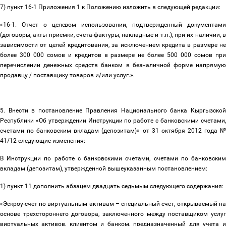
7) пункт 16-1 Приложения 1 к Положению изложить в следующей редакции:
«16-1. Отчет о целевом использовании, подтвержденный документами
(договоры, акты приемки, счета-фактуры, накладные и т.п.), при их наличии, в
зависимости от целей кредитования, за исключением кредита в размере не
более 300 000 сомов и кредитов в размере не более 500 000 сомов при
перечислении денежных средств банком в безналичной форме напрямую
продавцу / поставщику товаров и/или услуг.».
5. Внести в постановление Правления Национального банка Кыргызской
Республики «Об утверждении Инструкции по работе с банковскими счетами,
счетами по банковским вкладам (депозитам)» от 31 октября 2012 года №
41/12 следующие изменения:
В Инструкции по работе с банковскими счетами, счетами по банковским
вкладам (депозитам), утвержденной вышеуказанным постановлением:
1) пункт 11 дополнить абзацем двадцать седьмым следующего содержания:
«Эскроу-счет по виртуальным активам
–
специальный счет, открываемый на
основе трехстороннего договора, заключенного между поставщиком услуг
виртуальных активов, клиентом и банком, предназначенный для учета и