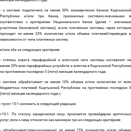
месяцев календарного года;
- к системе подключено не менее 50% коммерческих банков Кыргызской
Республики и/или три банка, признанные системно-значимыми в
соответствии с критериями Национального банка (далее
–
значимы
участники банковской системы), и/или платежные системы, через которые
проходит не менее 25% количества и/или объема платежей/переводов в
зависимости от типа платежных систем;
и/или оба из следующих критериев:
- степень охвата периферийной и агентской сети системы составляет не
менее 35% всех периферийных устройств и агентов в Кыргызской Республике
на протяжении последних 5 (пяти) месяцев календарного года;
- система обрабатывает не менее 10% объема и/или количества от всех
бюджетных платежей Кыргызской Республики на протяжении последних 5
(пяти) месяцев календарного года;»;
- пункт 15-1 изложить в следующей редакции:
«15-1. По статусу юридическое лицо признается провайдером критичных
услуг, если к нему относятся как минимум три из следующих критериев:
- обрабатывает/маршрутизирует не менее 25% количества и/или объема