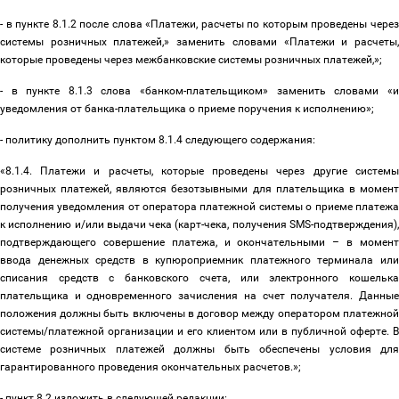
- в пункте 8.1.2 после слова «Платежи, расчеты по которым проведены через
системы розничных платежей,» заменить словами «Платежи и расчеты,
которые проведены через межбанковские системы розничных платежей,»;
- в пункте 8.1.3 слова «банком-плательщиком» заменить словами «и
уведомления от банка-плательщика о приеме поручения к исполнению»;
- политику дополнить пунктом 8.1.4 следующего содержания:
«8.1.4. Платежи и расчеты, которые проведены через другие системы
розничных платежей, являются безотзывными для плательщика в момент
получения уведомления от оператора платежной системы о приеме платежа
к исполнению и/или выдачи чека (карт-чека, получения SMS-подтверждения),
подтверждающего совершение платежа, и окончательными
–
в момен
ввода денежных средств в купюроприемник платежного терминала или
списания средств с банковского счета, или электронного кошелька
плательщика и одновременного зачисления на счет получателя. Данные
положения должны быть включены в договор между оператором платежной
системы/платежной организации и его клиентом или в публичной оферте. В
системе розничных платежей должны быть обеспечены условия для
гарантированного проведения окончательных расчетов.»;
- пункт 8.2 изложить в следующей редакции: