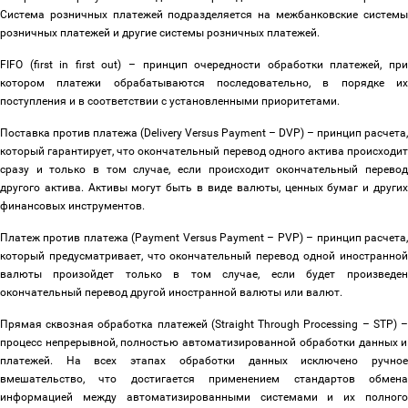
Система розничных платежей подразделяется на межбанковские системы
розничных платежей и другие системы розничных платежей.
FIFO (first in first out)
–
принцип очередности обработки платежей, при
котором платежи обрабатываются последовательно, в порядке их
поступления и в соответствии с установленными приоритетами.
Поставка против платежа (
Delivery Versus Payment
–
DVP)
–
принцип расчета,
который гарантирует, что окончательный перевод одного актива происходит
сразу и только в том случае, если происходит окончательный перевод
другого актива. Активы могут быть в виде валюты, ценных бумаг и других
финансовых инструментов.
Платеж против платежа (
Payment
Versus Payment
–
PVP)
–
принцип расчета
который предусматривает, что окончательный перевод одной иностранной
валюты произойдет только в том случае, если будет произведен
окончательный перевод другой иностранной валюты или валют.
Прямая сквозная обработка платежей (Straight Through Processing
–
STP)
процесс непрерывной, полностью автоматизированной обработки данных и
платежей. На всех этапах обработки данных исключено ручное
вмешательство, что достигается применением стандартов обмена
информацией между автоматизированными системами и их полного