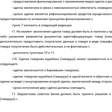
- предоставление финансирования с применением видов сделок и до
- сделка заключена в связи с невозможностью обеспечить ликвидно
- целью сделки является рефинансирование кредитов юридического
предоставляемым по исламским принципам финансирования.»;
-пункт 7 изложить в следующей редакции:
«7. На момент заключения сделки товар должен быть в наличии у пр
либо указанием реквизитов документов, идентифицирующих товар (номе
дополнительно предоставить покупателю данные о товаре в виде специфи
товара покупателем было действительным, а не фиктивным.»;
- дополнить пунктами 10 и 11:
«10. Сделка товарная мурабаха (таваррук)
может применяться в к
следующего:
- сделки заключаются с биржевыми товарами;
- сделка товарная мурабаха (таваррук)
в одной валюте и обратная с
сделки не ведет к аннулированию второй сделки, заключенной между сторо
- сроки исполнения двух сделок должны совпадать.
11. Шариатским советом банка должно быть принято решение о 
(таваррук).».