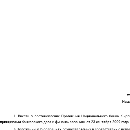
н
Наци
1. Внести в постановление Правления Национального банка Кырг
принципами банковского дела и финансирования»
от 23 сентября 2009 года
в Положении «Об операциях, осуществляемых в соответствии с исл