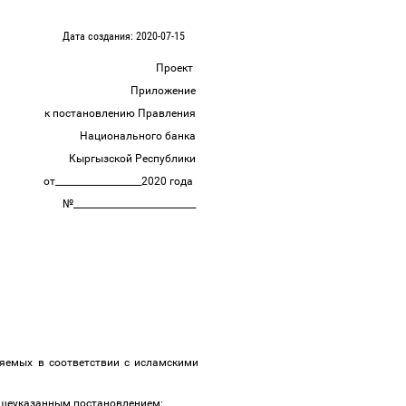
Дата создания: 2020-07-15
Проект
Приложение
к постановлению Правления
Национального банка
Кыргызской Республики
от___________________2020 года
№___________________________
ляемых в соответствии с исламскими
шеуказанным постановлением: