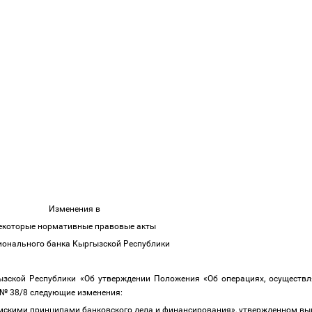
Изменения в
екоторые нормативные правовые акты
онального банка Кыргызской Республики
ызской Республики «Об утверждении Положения «Об операциях, осуществ
 № 38/8
следующие изменения:
амскими принципами банковского дела и финансирования»,
утвержденном вы