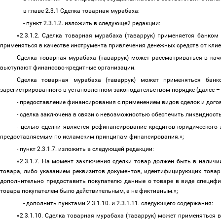
в
главе 2.3.1 Сделка товарная мурабаха:
- пункт
2.3.1.2. изложить в следующей редакции:
«2.3.1.2. Сделка товарная мурабаха (таваррук)
применяется банком 
применяться в качестве инструмента привлечения денежных средств от кли
Сделка товарная мурабаха (таваррук) может рассматриваться в кач
выступают финансово-кредитные организации.
Сделка товарная мурабаха (таваррук)
может применяться банк
зарегистрированного в установленном законодательством порядке (далее
–
- предоставление финансирования с применением видов сделок и дого
- сделка заключена в связи с невозможностью обеспечить ликвидност
- целью сделки является рефинансирование кредитов юридического 
предоставляемым по исламским принципам финансирования.»;
- пункт 2.3.1.7. изложить в следующей редакции:
«2.3.1.7. На момент заключения сделки товар должен быть в наличи
товара, либо указанием реквизитов документов, идентифицирующих товар 
дополнительно предоставить покупателю данные о товаре в виде специфи
товара покупателем было действительным, а не фиктивным.»;
- дополнить пунктами 2.3.1.10. и 2.3.1.11. следующего содержания:
«2.3.1.10. Сделка товарная мурабаха (таваррук)
может применяться в