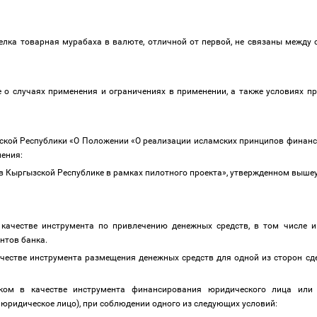
елка товарная мурабаха в валюте, отличной от первой, не связаны между 
е о случаях применения и ограничениях в применении, а также условиях п
зской Республики «О Положении «О реализации исламских принципов финанс
нения:
в Кыргызской Республике в рамках пилотного проекта», утвержденном выш
качестве инструмента по привлечению денежных средств, в том числе и
ентов банка.
честве инструмента размещения денежных средств для одной из сторон сде
ком в качестве инструмента финансирования юридического лица или 
юридическое лицо), при соблюдении одного из следующих условий: