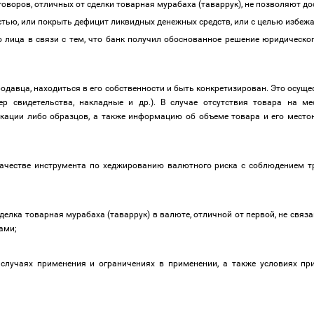
говоров, отличных от сделки товарная мурабаха (таваррук), не позволяют 
стью, или покрыть дефицит ликвидных денежных средств, или с целью избежа
 лица в связи с тем, что банк получил обоснованное решение юридическог
одавца, находиться в его собственности и быть конкретизирован. Это осущ
р свидетельства, накладные и др.). В случае отсутствия товара на ме
кации либо образцов, а также информацию об объеме товара и его местон
ачестве инструмента по хеджированию валютного риска с соблюдением т
делка товарная мурабаха (таваррук)
в валюте, отличной от первой, не свя
нами;
случаях применения и ограничениях в применении, а также условиях пр