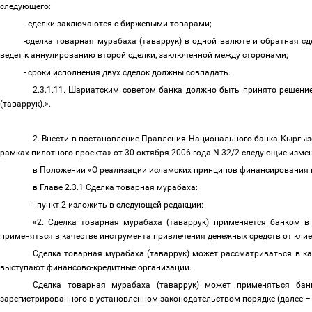
следующего:
- сделки заключаются с биржевыми товарами;
-сделка товарная мурабаха (таваррук)
в одной валюте и обратная сд
ведет к аннулированию второй сделки, заключенной между сторонами;
- сроки исполнения двух сделок должны совпадать.
2.3.1.11. Шариатским советом банка должно быть принято решени
(таваррук).».
2. Внести в постановление Правления Национального банка Кыргы
рамках пилотного проекта»
от 30 октября 2006 года N 32/2 следующие изме
в Положении «О реализации исламских принципов финансирования 
в Главе 2.3.1 Сделка товарная мурабаха:
- пункт
2 изложить в следующей редакции:
«2. Сделка товарная мурабаха (таваррук)
применяется банком в 
применяться в качестве инструмента привлечения денежных средств от кли
Сделка товарная мурабаха (таваррук) может рассматриваться в ка
выступают финансово-кредитные организации.
Сделка товарная мурабаха (таваррук)
может применяться бан
зарегистрированного в установленном законодательством порядке (далее
–