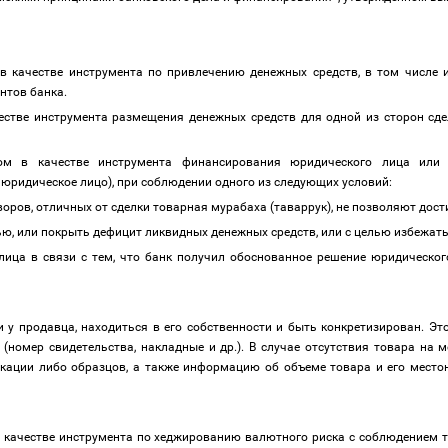
в качестве инструмента по привлечению денежных средств, в том числе 
ентов банка.
естве инструмента размещения денежных средств для одной из сторон сдел
ом в качестве инструмента финансирования юридического лица или и
юридическое лицо), при соблюдении одного из следующих условий:
воров, отличных от сделки товарная мурабаха (таваррук), не позволяют до
ью, или покрыть дефицит ликвидных денежных средств, или с целью избежать
лица в связи с тем, что банк получил обоснованное решение юридического
и у продавца, находиться в его собственности и быть конкретизирован. Э
(номер свидетельства, накладные и др.). В случае отсутствия товара на 
кации либо образцов, а также информацию об объеме товара и его местон
 качестве инструмента по хеджированию валютного риска с соблюдением т