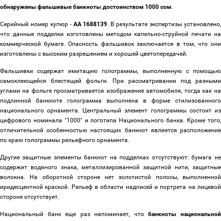
обнаружены фальшивые банкноты достоинством 1000 сом
.
Серийный номер купюр -
АА 1688139
. В результате экспертизы установлено
что данные подделки изготовлены методом капельно-струйной печати на
коммерческой бумаге. Опасность фальшивок заключается в том, что они
изготовлены с высоким разрешением и хорошей цветопередачей.
Фальшивки содержат имитацию голограммы, выполненную с помощью
самоклеющейся блестящей фольги. При рассматривании под разными
углами на фольге просматривается изображение автомобиля, тогда как на
подлинной банкноте голограмма выполнена в форме стилизованного
национального орнамента. Центральный элемент голограммы состоит из
цифрового номинала "1000" и логотипа Национального банка. Кроме того,
отличительной особенностью настоящих банкнот является расположение
по краю голограммы рельефного орнамента.
Другие защитные элементы банкнот на подделках отсутствуют: бумага не
содержит водяного знака, металлизированной защитной нити, защитные
волокна. На оборотной стороне нет золотистой полосы, выполненной
иридесцентной краской. Рельеф в области надписей и портрета на лицевой
стороне отсутствует.
Национальный банк еще раз напоминает, что
банкноты национально