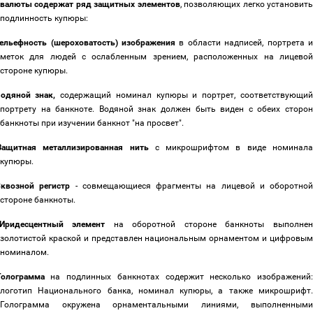
валюты содержат ряд защитных элементов
, позволяющих легко установит
подлинность купюры:
ельефность (шероховатость) изображения
в области надписей, портрета и
меток для людей с ослабленным зрением, расположенных на лицевой
стороне купюры.
одяной знак,
содержащий номинал купюры и портрет, соответствующий
портрету на банкноте. Водяной знак должен быть виден с обеих сторон
банкноты при изучении банкнот "на просвет".
Защитная металлизированная нить
с микрошрифтом в виде номинала
купюры.
квозной регистр
- совмещающиеся фрагменты на лицевой и оборотно
стороне банкноты.
Иридесцентный элемент
на оборотной стороне банкноты выполне
золотистой краской и представлен национальным орнаментом и цифровым
номиналом.
Голограмма
на подлинных банкнотах содержит несколько изображений
логотип Национального банка, номинал купюры, а также микрошрифт.
Голограмма окружена орнаментальными линиями, выполненными