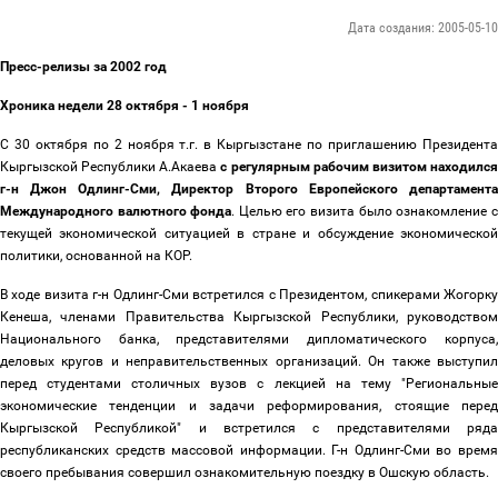
Дата создания: 2005-05-10
Пресс-релизы за 2002 год
Хроника недели 28 октября - 1 ноября
C 30 октября по 2 ноября т.г. в Кыргызстане по приглашению Президента
Кыргызской Республики А.Акаева
с регулярным рабочим визитом находилс
г-н Джон Одлинг-Сми, Директор Второго Европейского департамента
Международного валютного фонда
. Целью его визита было ознакомление с
текущей экономической ситуацией в стране и обсуждение экономической
политики, основанной на КОР.
В ходе визита г-н Одлинг-Сми встретился с Президентом, спикерами Жогорку
Кенеша, членами Правительства Кыргызской Республики, руководством
Национального банка, представителями дипломатического корпуса,
деловых кругов и неправительственных организаций. Он также выступил
перед студентами столичных вузов с лекцией на тему "Региональные
экономические тенденции и задачи реформирования, стоящие перед
Кыргызской Республикой" и встретился с представителями ряда
республиканских средств массовой информации. Г-н Одлинг-Сми во время
своего пребывания совершил ознакомительную поездку в Ошскую область.