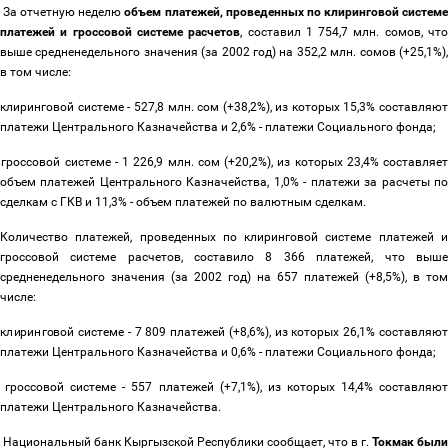
За отчетную неделю
объем платежей, проведенных по клиринговой систем
платежей и гроссовой системе расчетов
, составил 1 754,7 млн. сомов, чт
выше средненедельного значения (за 2002 год) на 352,2 млн. сомов (+25,1%),
в том числе:
 клиринговой системе - 527,8 млн. сом (+38,2%), из которых 15,3% составляю
платежи Центрального Казначейства и 2,6% - платежи Социального фонда;
 гроссовой системе - 1 226,9 млн. сом (+20,2%), из которых 23,4% составляе
объем платежей Центрального Казначейства, 1,0% - платежи за расчеты по
сделкам с ГКВ и 11,3% - объем платежей по валютным сделкам.
Количество платежей, проведенных по клиринговой системе платежей и
гроссовой системе расчетов, составило 8 366 платежей, что выше
средненедельного значения (за 2002 год) на 657 платежей (+8,5%), в том
числе:
 клиринговой системе - 7 809 платежей (+8,6%), из которых 26,1% составляют
платежи Центрального Казначейства и 0,6% - платежи Социального фонда;
 гроссовой системе - 557 платежей (+7,1%), из которых 14,4% составляю
платежи Центрального Казначейства.
Национальный банк Кыргызской Республики сообщает, что в г.
Токмак были