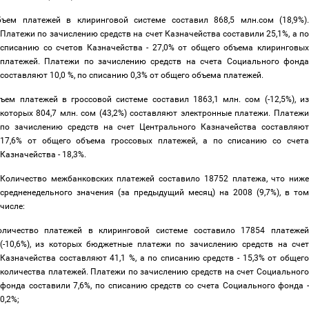
бъем платежей в клиринговой системе составил 868,5 млн.сом (18,9%)
Платежи по зачислению средств на счет Казначейства составили 25,1%, а по
списанию со счетов Казначейства - 27,0% от общего объема клиринговых
платежей. Платежи по зачислению средств на счета Социального фонда
составляют 10,0 %, по списанию 0,3% от общего объема платежей.
ъем платежей в гроссовой системе составил 1863,1 млн. сом (-12,5%), и
которых 804,7 млн. сом (43,2%) составляют электронные платежи. Платежи
по зачислению средств на счет Центрального Казначейства составляют
17,6% от общего объема гроссовых платежей, а по списанию со счета
Казначейства - 18,3%.
Количество межбанковских платежей составило 18752 платежа, что ниже
средненедельного значения (за предыдущий месяц) на 2008 (9,7%), в том
числе:
оличество платежей в клиринговой системе составило 17854 платежей
(-10,6%), из которых бюджетные платежи по зачислению средств на счет
Казначейства составляют 41,1 %, а по списанию средств - 15,3% от общего
количества платежей. Платежи по зачислению средств на счет Социального
фонда составили 7,6%, по списанию средств со счета Социального фонда -
0,2%;