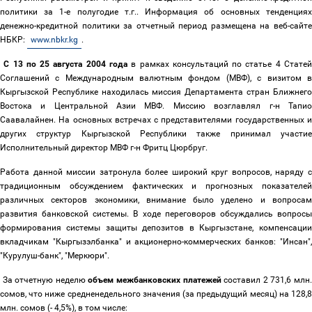
политики за 1-е полугодие т.г.. Информация об основных тенденциях
денежно-кредитной политики за отчетный период размещена на веб-сайте
НБКР:
www.nbkr.kg
.
С 13 по 25 августа 2004 года
в рамках консультаций по статье 4 Стате
Соглашений с Международным валютным фондом (МВФ), с визитом в
Кыргызской Республике находилась миссия Департамента стран Ближнего
Востока и Центральной Азии МВФ. Миссию возглавлял г-н Тапио
Саавалайнен. На основных встречах с представителями государственных и
других структур Кыргызской Республики также принимал участие
Исполнительный директор МВФ г-н Фритц Цюрбруг.
Работа данной миссии затронула более широкий круг вопросов, наряду с
традиционным обсуждением фактических и прогнозных показателей
различных секторов экономики, внимание было уделено и вопросам
развития банковской системы. В ходе переговоров обсуждались вопросы
формирования системы защиты депозитов в Кыргызстане, компенсации
вкладчикам "Кыргызэлбанка" и акционерно-коммерческих банков: "Инсан",
"Курулуш-банк", "Меркюри".
За отчетную неделю
объем межбанковских платежей
составил 2 731,6 млн
сомов, что ниже средненедельного значения (за предыдущий месяц) на 128,8
млн. сомов (- 4,5%), в том числе: