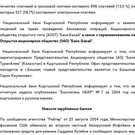
личество платежей в гроссовой системе составило 898 платежей (13,5 %), и
которых 527 (58,7%) составляют электронные платежи.
Национальный банк Кыргызской Республики информирует о замене
лицензий на право проведения банковских операций Акционерного
общества открытого типа (АООТ) "Банк-Бакай"
в связи с переименованием н
Открытое акционерное общество (ОАО) "Банк-Бакай"
.
Национальный банк Кыргызской Республики информирует о том, что
зарегистрировано Представительство Акционерного общества (АО) "Банк
ТуранАлем" (Казахстан) в Кыргызской Республике. Офис представительства
находится в г.Бишкек, главой представительства является г-н Базылов
Серик Каукенович.
Национальный банк Кыргызской Республики информирует о том, что за
отчетную неделю опубликован "Бюллетень НБКР" №7 за 2004 год на
кыргызском и русском языках.
Новости зарубежных банков
По сообщению агентства "Рейтер" от 25 августа 2004 года, Министерство
финансов США обвинило во вторник частный белорусский Инфобанк в
отмывании средств для режима Саддама Хусейна и пообещало закрыть ему