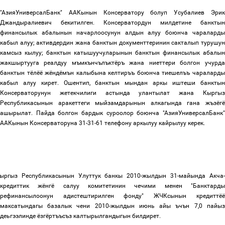
"АзияУниверсалБанк" ААКынын Консерватору болуп Усубалиев Эрик
Джандыралиевич бекитилген. Консерватордун
милдетине
банктын
финансылык
абалынын
начарлоосунун
алдын
алуу боюнча
чаралард
кабыл
алуу; активдердин
жана
банктын
документтеринин
сакталып
турушу
камсыз
кылуу
;
банктын
катышуучуларынын
банктын финансылык
абалын
жакшыртууга
реалдуу
мъмкънчълъктёръ
жана
ниеттери
болгон
учурда
банктын
тёлёё
жёндёмън
калыбына
келтиръъ
боюнча
тиешелъъ
чаралард
кабыл
алуу
кирет
.
Ошентип
,
банктын
мындан
аркы
иштеши
банктын
Консерваторунун
жетекчилиги
астында
улантылат
жана
Кыргы
Республикасынын
аракеттеги
мыйзамдарынын
алкагында
гана
жъзёг
ашырылат. Пайда болгон бардык суроолор боюнча "АзияУниверсалБанк"
ААКынын Консерваторуна 31-31-61 телефону аркылуу кайрылуу керек.
ыргыз
Республикасынын
Улуттук
банкы
2010-
жылдын 31-майында
Акча
кредиттик
жёнгё
салуу
комитетинин
чечими
менен
"
Банктард
рефинансылоонун
адистештирилген
фонду
"
ЖЧКсынын
кредиттёё
максатындагы
базалык
чени
2010-жылдын
июн
ь
айы
ъчън
7,0 пайыз
деьгээлинде ёзгёртъъсъз
калтырылгандыгын
билдирет.