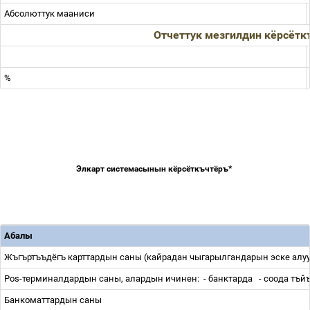
Абсолюттук
мааниси
Отчеттук
мезгилдин
кёрсётк
%
Элкарт
системасынын
кёрсёткъчтёръ*
Абалы
Жъгъртъъдёгъ
карттардын
саны
(
кайрадан
чыгарылгандарын
эске
алу
Pos-терминалдардын
саны
,
алардын
ичинен
:
- банктарда
- соода
тъй
Банкоматтардын
саны