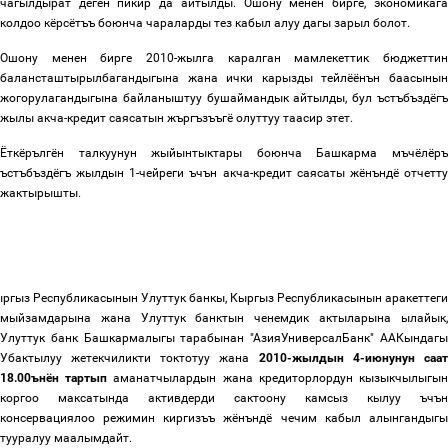
чагылдырат деген пикир да айтылды. Ошону менен бирге, экономикага
колдоо кёрсётъъ боюнча чараларды тез кабыл алуу дагы зарыл болот.
Ошону менен бирге 2010-жылга каралган мамлекеттик бюджеттин
балансташтырылбагандыгына жана ички карызды тейлёёнън баасынын
жогорулагандыгына байланыштуу бушаймандык айтылды, бул ъстъбъздёгъ
жылы акча-кредит саясатын жъргъзъъгё олуттуу таасир этет.
Ёткёрългён талкуунун жыйынтыктары боюнча Башкарма мъчёлёръ
ъстъбъздёгъ жылдын 1-чейреги ъчън акча-кредит саясаты жёнъндё отчетту
жактырышты.
ыргыз
Республикасынын
Улуттук
банкы, Кыргыз
Республикасынын аракеттеги
мыйзамдарына жана Улуттук банктын ченемдик актыларына ылайык,
Улуттук банк Башкармалыгы тарабынан "АзияУниверсалБанк" ААКындагы
Убактылуу жетекчиликти токтотуу жана
2010-жылдын 4-июнунун саа
18.00ънён тартып
аманатчылардын жана кредиторлордун кызыкчылыгы
коргоо максатында активдерди сактоону камсыз кылуу ъчън
консервациялоо режимин киргизъъ жёнъндё чечим кабыл алынгандыгы
тууралуу маалымдайт.