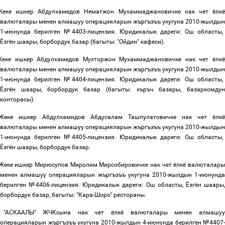
Жеке
ишкер
Абдулхамедов Нематжон Мухаммаджановичке
нак
чет
ёлкё
валюталары
менен
алмашуу
операцияларын
жъргъзъъ
укугуна
2010-
жылдын
1-
июнунда
берилген
№
4403-
лицензия
.
Юридикалык
дареги: Ош областы,
Ёзгён шаары, борбордук
базар (багыты: "Ойдин" кафеси
).
Жеке
ишкер
Абдулхамедов Мухторжон Мухаммаджановичке нак
чет
ёлкё
валюталары
менен
алмашуу
операцияларын
жъргъзъъ
укугуна
2010-
жылдын
1-
июнунда
берилген
№
4404-
лицензия
.
Юридикалык
дареги: Ош областы,
Ёзгён шаары, борбордук
базар (багыты: къръч базары
,
базаркомду
конторасы
).
Жеке
ишкер
Абдулхамидов Абдусалам Ташпулатовичке
нак
чет
ёлкё
валюталары
менен
алмашуу
операцияларын
жъргъзъъ
укугуна
2010-
жылдын
1-
июнунда
берилген
№
4405-
лицензия
.
Юридикалык
дареги: Ош областы,
Ёзгён шаары, борбордук
базар
.
Жеке
ишкер
Мирюсупов Миролим Мирсобировичке
нак
чет
ёлкё
валюталар
менен
алмашуу
операцияларын
жъргъзъъ
укугуна
2010-
жылдын
1-
июнунд
берилген
№
4406-
лицензия
.
Юридикалык
дареги: Ош областы, Ёзгён шаары,
борбордук
базар, багыты: "Кара-Шоро" рестораны
.
"АСКААЛЫ" ЖЧКсына нак
чет
ёлкё
валюталары
менен
алмашуу
операцияларын
жъргъзъъ
укугуна
2010-
жылдын
4-
июнунда
берилген
№
4407