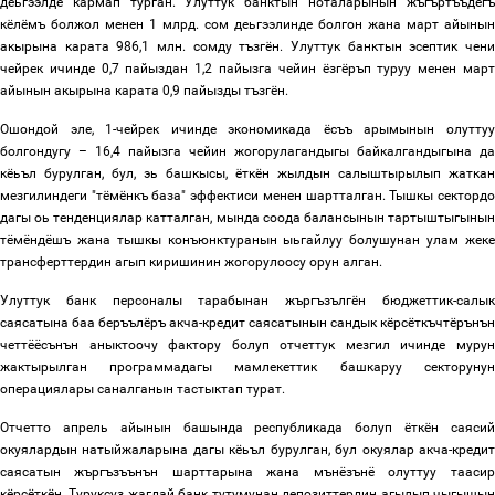
деьгээлде кармап турган. Улуттук банктын ноталарынын жъгъртъъдёгъ
кёлёмъ болжол менен 1 млрд. сом деьгээлинде болгон жана март айынын
акырына карата 986,1 млн. сомду тъзгён. Улуттук банктын эсептик чени
чейрек ичинде 0,7 пайыздан 1,2 пайызга чейин ёзгёръп туруу менен март
айынын акырына карата 0,9 пайызды тъзгён.
Ошондой эле, 1-чейрек ичинде экономикада ёсъъ арымынын олуттуу
болгондугу
–
16,4 пайызга чейин жогорулагандыгы байкалгандыгына да
кёьъл бурулган, бул, эь башкысы, ёткён жылдын салыштырылып жаткан
мезгилиндеги "тёмёнкъ база" эффектиси менен шартталган. Тышкы сектордо
дагы оь тенденциялар катталган, мында соода балансынын тартыштыгынын
тёмёндёшъ жана тышкы конъюнктуранын ыьгайлуу болушунан улам жеке
трансферттердин агып киришинин жогорулоосу орун алган.
Улуттук банк персоналы тарабынан жъргъзългён бюджеттик-салык
саясатына баа беръълёръ акча-кредит саясатынын сандык кёрсёткъчтёрънън
четтёёсънън аныктоочу фактору болуп отчеттук мезгил ичинде мурун
жактырылган программадагы мамлекеттик башкаруу секторунун
операциялары саналганын тастыктап турат.
Отчетто апрел
ь
айынын башында республикада
болуп ёткён саяси
окуялардын натыйжаларына дагы кёьъл бурулган, бул окуялар акча-кредит
саясатын жъргъзъънън шарттарына жана мънёзънё олуттуу таасир
кёрсёткён. Туруксуз жагдай банк тутумунан депозиттердин агылып чыгышын