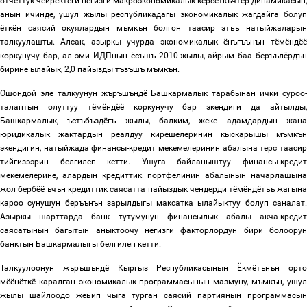
отчеттук чейректеги негизги макроэкономикалык кёрсёткъчтёр динамикасын,
анын ичинде
,
ушул жылы республикадагы экономикалык жагдайга болу
ёткён саясий окуялардын мъмкън болгон таасир этъъ натыйжаларын
талкуулашты. Алсак, азыркы учурда экономикалык ёнъгъънън тёмёндёё
коркунучу бар, ал эми ИДПнын ёсъшъ 2010-жылы, айрым баа беръълёрдън
бирине ылайык, 2,0 пайызды тъзъшъ мъмкън.
Ошондой эле талкуунун жъръшъндё Башкармалык тарабынан ички суроо-
талаптын олуттуу тёмёндёё
коркунучу бар экендиги да айтылды
Башкармалык, ъстъбъздёгъ жылы, балким, жеке адамдардын жана
юридикалык жактардын реалдуу кирешелеринин кыскарышы мъмкън
экендигин, натыйжада финансы-кредит мекемелеринин абалына терс таасир
тийгизээрин белгилеп кетти. Ушуга байланыштуу финансы-кредит
мекемелерине
,
алардын кредиттик портфелинин абалынын начарлашын
жол бербёё ъчън кредиттик саясатта пайыздык чендерди тёмёндётъъ жагына
кароо сунушун беръънън зарылдыгы максатка ылайыктуу болуп саналат.
Азыркы шарттарда банк тутумунун финансылык абалы акча-кредит
саясатынын багытын аныктоочу негизги факторлордун бири болоорун
банктын Башкармалыгы белгилеп кетти.
Талкуулоонун жъръшъндё Кыргыз Республикасынын Ёкмётънън орто
мёёнёткё каралган экономикалык программасынын мазмуну, мъмкън, ушул
жылы шайлоодо жеьип чыга турган саясий партиянын программасын