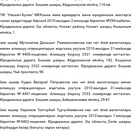
Юридикалык
дареги
:
Бишкек шаары
,
Абдумомунов кёчёсъ,
116
-ъй
.
ЧК "Насыят-Булак" МККсына
жеке
адамдарга
жана
юридикалык
жактарга
чакан
кредиттерди
беръъгё
2010-
жылдын
2
-июнунда
берилген
№
294-
къбёлък
Юридикалык
дареги
:
Ош областы, Ноокат району, Ноокат шаары
,
Кызылкыя
кёчёсъ
, 1.
еке
ишкер
Муталипов Дил
ь
шат Раимжоновичке нак
чет
ёлкё
валюталар
менен
алмашуу
операцияларын
жъргъзъъ
укугуна
2010-
жылдын
31-
майынд
берилген
№
4400-
лицензия
.
Алмашуу
бюросу
2531
номеринде
катталган
Юридикалык
дареги: Бишкек шаары, Абдрахманов кёчёсъ
, 182.
Кошумч
алмашуу бюросу 2532 номеринде катталган
.
Юридикалык
дареги
:
Бишкек
шаары
,
Чъй проспекти
, 98.
Жеке
ишкер
Кудин Валерий Петровичке
нак
чет
ёлкё
валюталары
мене
алмашуу
операцияларын
жъргъзъъ
укугуна
2010-
жылдын
31-
майынд
берилген
№
4401-
лицензия
.
Алмашуу
бюросу
2533
номеринде
катталган
Юридикалык
дареги: Бишкек шаары, Бейшеналиева кёчёсъ
, 29-47.
еке
ишкер
Каримов Токторбай Тургунбаевичке
нак
чет
ёлкё
валюталар
менен
алмашуу
операцияларын
жъргъзъъ
укугуна
2010-
жылдын
1-
июнунд
берилген
№
4402-
лицензия
.
Юридикалык
дареги: Ош областы
,
Ёзгён шаары
,
борбордук базар
(
багыты
:
къръч катары
).