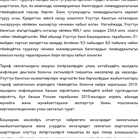
шарттаган, бул, ёз кезегинде, коммерциялык банктардын ликвиддъълъгънън
тёмёндёшънё таасир берген. Банк тутумундагы ликвиддъълъктъ кармап
туруу ъчън, Кредиттик жёнгё салуу комитети Улуттук банктын ноталарын
чыгаруунун кёлёмън кыскартуу чечимин кабыл алган. Натыйжада, Улуттук
банктын жъгъртъъдёгъ ноталар кёлёмъ 986,1 млн. сомдон 234,4 млн. сомго
чейин тёмёндётългён. Май айында Улуттук банк Башкармасы тарабынан
,
31-
майдан тартып милдеттъъ камдар ёлчёмън 9,5 пайыздан 8,0 пайызга чейин
тёмёндётъъ
тууралуу
чечими коммерциялык банктардын ликвиддъълъгън
камсыз кылуу чараларынын бири катары кабыл алынган.
Тариф саясатындагы акыркы ёзгёръълёрдён улам, ъстъбъздёгъ жылдагы
инфляция деьгээли боюнча кътъълёргё тиешелъъ маселелер да каралды.
Улуттук банктын кызматкерлери жъргъзгён баа беръълёрдън жыйынтыктары
тариф саясатынын апрелдеги тёмёндётъъ боюнча кайра каралышы 2010-
жылдагы инфляциялык басым кёрсётъънъ тёмёндётё албай тургандыгын
кёрсёттъ, бул басым Россия тарабынан 2010-жылдын апрел
ь
айынд
мунайга жана мунайзаттарына экспорттук бажы пошлинасы
киргиз
ил
гендигинен улам сакталып турат.
Башкарма мъчёлёръ отчеттук чейректеги акча-кредит саясатынын
жыйынтыктарына жана учурдагы акча-кредит саясатын жъргъзъънън
шарттарын
олуттуу ёзгёртъълёргё тиешелъъ ёз ара пикир
алмашышты