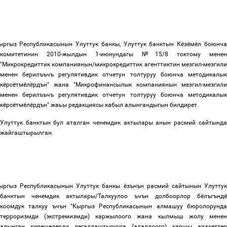
ыргыз
Республикасынын
Улуттук
банкы, Улуттук банктын Кёзёмёл боюнча
комитетинин 2010-жылдын 1-июнундагы №15
/
8 токтому менен
"Микрокредиттик компаниянын/микрокредиттик агенттиктин мезгил-мезгили
менен берилъъчъ регулятивдик отчетун толтуруу боюнча методикалык
кёрсётмёлёрдън" жана "Микрофинансылык компаниянын мезгил-мезгили
менен берилъъчъ регулятивдик отчетун толтуруу боюнча методикалык
кёрсётмёлёрдън" жаьы редакциясы кабыл алынгандыгын билдирет.
Улуттук банктын бул аталган ченемдик актылары анын расмий сайтында
жайгаштырылган.
ыргыз
Республикасынын
Улуттук
банкы
ёзънън
расмий
сайтынын
Улуттук
банктын
ченемдик
актылары
/
Талкуулоо
ъчън
долбоорлор
бёлъгъндё
коомдук
талкуу
ъчън
"
Кыргыз Республикасынын алмашуу бюролорунд
терроризмди (экстремизмди) каржылоого жана кылмыш жолу менен
алынган кирешелерди легалдаштырууга (адалдоого) каршы аракеттер