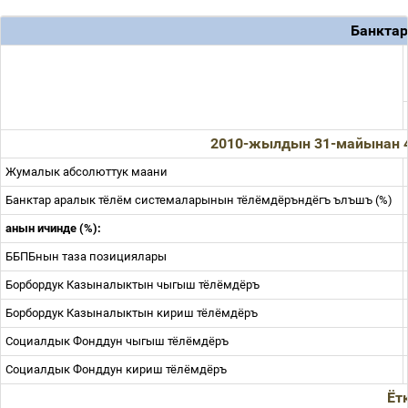
Банкта
201
0-жылдын
31-
майынан
Жумалык
абсолюттук
маани
Банктар
аралык
тёлём
системаларынын
тёлёмдёръндёгъ
ълъшъ
(%)
анын
ичинде
(%):
ББПБнын
таза
позициялары
Борбордук
Казыналыктын
чыгыш
тёлёмдёръ
Борбордук
Казыналыктын
кириш
тёлёмдёръ
Социалдык
Фонддун
чыгыш
тёлёмдёръ
Социалдык
Фонддун
кириш
тёлёмдёръ
Ёт