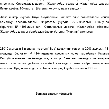
лицензия
.
Юридикалык
дареги: Жалал-Абад областы, Жалал-Абад шаары
Ленин кёчёсъ
, 10-
квартал (багыты
:
мурунку пахта заводу
).
Жеке
ишкер
Якубов Юнус Юсуповичке
нак
чет
ёлкё
валюталары
мене
алмашуу
операцияларын
жъргъзъъ
укугуна
2010-
жылдын
4-
июнунд
берилген
№
4408-
лицензия
.
Юридикалык
дареги: Жалал
-
Абад областы
Жалал
-
Абад шаары, борбордук
базар, багыты: "Мариям" ател
ь
еси.
23010-жылдын 1-июнунан тартып "Эма" кредиттик союзуна 2003-жылдын 18-
июлунда берилген №436-лицензия кредиттик союз тарабынан Кыргыз
Республикасынын мыйзамдарын, Улуттук банктын ченемдик актыларын
жана талаптарын дайыма сактабай келгендиги ъчън кайра чакырылып
алынган. Юридикалык дареги: Бишкек шары, Ахунбаев кёчёсъ, 121-ъй.
Банктар
аралык
тёлёмдёр