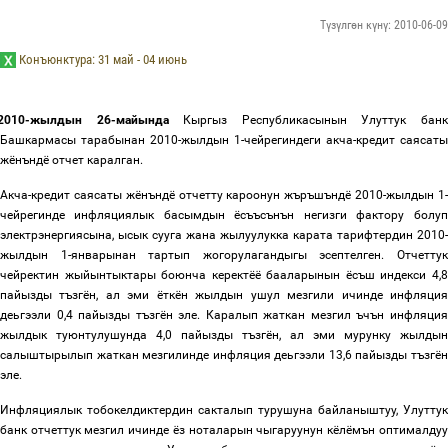
Түзүлгөн күнү: 2010-06-09
Кон
ъ
юнктура: 31 май - 04 июн
ь
2010-жылдын 26-майында
Кыргыз Республикасынын Улуттук банк
Башкармасы тарабынан 2010-жылдын 1-чейрегиндеги акча-кредит саясаты
жёнъндё отчет каралган.
Акча-кредит саясаты жёнъндё отчетту кароонун жъръшъндё 2010-жылдын 1-
чейрегинде инфляциялык басымдын ёсъъсънън негизги фактору болуп
электрэнергиясына, ысык сууга жана жылуулукка карата тарифтердин 2010-
жылдын 1-январынан тартып жогорулагандыгы эсептелген. Отчеттук
чейректин жыйынтыктары боюнча керектёё бааларынын ёсъш индекси 4,8
пайызды тъзгён, ал эми ёткён жылдын ушул мезгили ичинде инфляция
деьгээли 0,4 пайызды тъзгён эле. Каралып жаткан мезгил ъчън инфляция
жылдык туюнтулушунда 4,0 пайызды тъзгён, ал эми мурунку жылдын
салыштырылып жаткан мезгилинде инфляция деьгээли 13,6 пайызды тъзгён
эле.
Инфляциялык тобокелдиктердин сакталып турушуна байланыштуу
,
Улуттук
банк отчеттук мезгил ичинде ёз ноталарын чыгаруунун кёлёмън оптималдуу