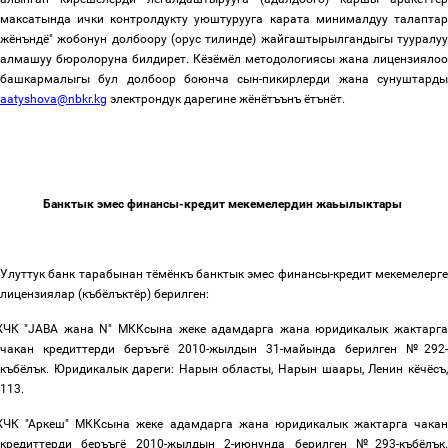
максатында ички контролдукту уюштурууга карата минималдуу талаптар
жёнъндё" жобонун долбоору (орус тилинде) жайгаштырылгандыгы тууралуу
алмашуу бюролоруна билдирет. Кёзёмёл
методологиясы
жана
лицензиялоо
башкармалыгы
бул
долбоор
боюнча
сын
-
пикирлерди
жана
сунуштард
aatyshova@nbkr.kg
электрондук дарегине жёнётъънъ
ётънёт.
Банктык
эмес
финансы
-
кредит
мекемелердин
жаьылыктары
Улуттук
банк
тарабынан
тёмёнкъ
банктык
эмес
финансы
-
кредит
мекемелерг
лицензиялар
(
къбёлъктёр
)
берилген:
ЖЧК
"
JABA жана
N"
МККсына
жеке
адамдарга
жана
юридикалык
жактарг
чакан
кредиттерди
беръъгё
2010-
жылдын
31
-майында
берилген
№
292-
къбёлък
.
Юридикалык
дареги
:
Нарын областы, Нарын шаары, Ленин кёчёсъ
,
113.
ЧК "Аркеш" МККсына
жеке
адамдарга
жана
юридикалык
жактарга
чака
кредиттерди
беръъгё
2010-
жылдын
2
-июнунда
берилген
№
293-
къбёлък
.