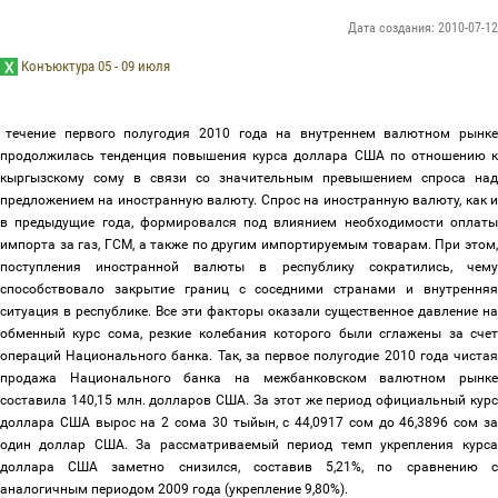
Дата создания: 2010-07-12
Конъюктура 05 - 09 июля
 течение первого полугодия 2010 года на внутреннем валютном рынк
продолжилась тенденция повышения курса доллара США по отношению к
кыргызскому сому в связи со значительным превышением спроса над
предложением на иностранную валюту. Спрос на иностранную валюту, как и
в предыдущие года, формировался под влиянием необходимости оплаты
импорта за газ, ГСМ, а также по другим импортируемым товарам. При этом,
поступления иностранной валюты в республику сократились, чему
способствовало закрытие границ с соседними странами и внутренняя
ситуация в республике. Все эти факторы оказали существенное давление на
обменный курс сома, резкие колебания которого были сглажены за счет
операций Национального банка. Так, за первое полугодие 2010 года чистая
продажа Национального банка на межбанковском валютном рынке
составила 140,15 млн. долларов США. За этот же период официальный курс
доллара США вырос на 2 сома 30 тыйын, с 44,0917 сом до 46,3896 сом за
один доллар США. За рассматриваемый период темп укрепления курса
доллара США заметно снизился, составив 5,21%, по сравнению с
аналогичным периодом 2009 года (укрепление 9,80%).