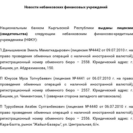
Новости небанковских финансовых учреждений
Национальным банком Кыргызской Республики
выданы
лицензи
(свидетельства)
следующим небанковским финансово-кредитным
учреждениям (НФКУ):
П Данышманов Эмиль Маматкадырович (лицензия №4442 от 09.07.2010 г. на
право проведения обменных операций с наличной иностранной валютой),
регистрационный номер обменного бюро
–
2558. Юридический адрес: г.
Бишкек, ул. Абдрахманова, 150.
П Юнусов Муса Топчубаевич (лицензия №4441 от 06.07.2010 г. на прав
проведения обменных операций с наличной иностранной валютой),
регистрационный номер обменного бюро
–
2557. Юридический адрес: г.
Бишкек, ул. Чимкентская, 1 (северная сторона западного автовокзала).
П Турусбеков Аязбек Султанбекович (лицензия №4440 от 06.07.2010 г. н
право проведения обменных операций с наличной иностранной валютой),
регистрационный номер обменного бюро
–
2556. Юридический адрес: г.
Кара-Балта, рынок "Жайыл-Базары", ул. Центральная, б/н.