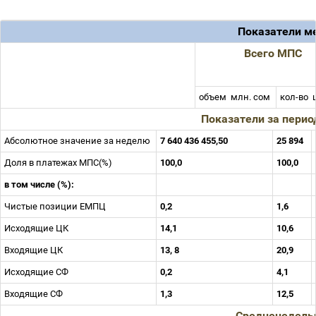
Показатели м
Всего МПС
объем
млн. сом
кол-во
Показатели за период
Абсолютное значение за неделю
7 640 436 455,50
25 894
Доля в платежах МПС(%)
100,0
100,0
в том числе (%):
Чистые позиции ЕМПЦ
0,2
1,6
Исходящие ЦК
14,1
10,6
Входящие ЦК
13, 8
20,9
Исходящие СФ
0,2
4,1
Входящие СФ
1,3
12,5
Средненедель