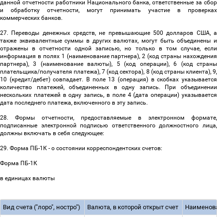
данной отчетности работники Национального банка, ответственные за сбор
и обработку отчетности, могут принимать участие в проверках
коммерческих банков.
27. Переводы денежных средств, не превышающие 500 долларов США, а
также эквивалентные суммы в других валютах, могут быть объединены и
отражены в отчетности одной записью, но только в том случае, если
информация в полях 1 (наименование партнера), 2 (код страны нахождения
партнера), 3 (наименование валюты), 5 (код операции), 6 (код страны
плательщика/получателя платежа), 7 (код сектора), 8 (код страны клиента), 9,
10 (кредит/дебет) совпадает. В поле 13 (операция) в скобках указывается
количество платежей, объединенных в одну запись. При объединении
нескольких платежей в одну запись, в поле 4 (дата операции) указывается
дата последнего платежа, включенного в эту запись.
28. Формы отчетности, предоставляемые в электронном формате,
подписанные электронной подписью ответственного должностного лица,
должны включать в себя следующее:
29. Форма ПБ-1К - о состоянии корреспондентских счетов:
Форма ПБ-1К
в единицах валюты
Вид счета ("лоро", ностро")
Валюта, в которой открыт счет
Наименова