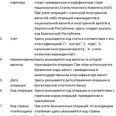
партнера
стран, приведенные в кодификаторе стран
Национального Статистического Комитета (НСК).
При учете операций с наличной иностранной
валютой либо операций нерезидентов в
национальной валюте и иностранной валюте в
Кыргызской Республике, здесь следует указать
код Кыргызской Республики.
3
Счет
Здесь указывается код счета в соответствии с его
классификацией ("1 - ностро", "2 - лоро", "3 -
наличная иностранная валюта", "4 - счета
клиентов-нерезидентов").
4
Наименование
Здесь указывается код валюты, в которой
валюты
производится операция. При этом используются
буквенные коды валют, приведенные в
межгосударственном классификаторе валют.
5
Дата
Здесь указывается дата отражения операции в
операции
бухгалтерской отчетности банка.
6
Код операции
Здесь указывается код операции в соответствии с
перечнем кодов операций, приведенном в
приложении.
7
Код страны
При учете безналичных операций: по исходящим
плательщика -
платежам здесь указывается код страны