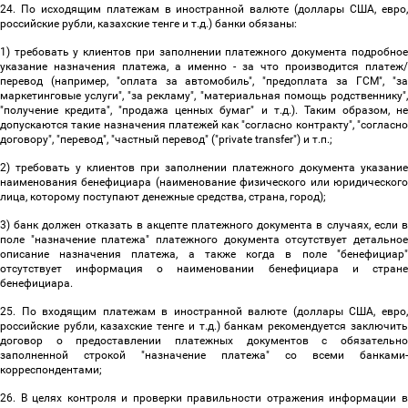
24. По исходящим платежам в иностранной валюте (доллары США, евро,
российские рубли, казахские тенге и т.д.) банки обязаны:
1) требовать у клиентов при заполнении платежного документа подробное
указание назначения платежа, а именно - за что производится платеж/
перевод (например, "оплата за автомобиль", "предоплата за ГСМ", "за
маркетинговые услуги", "за рекламу", "материальная помощь родственнику",
"получение кредита", "продажа ценных бумаг" и т.д.). Таким образом, не
допускаются такие назначения платежей как "согласно контракту", "согласно
договору", "перевод", "частный перевод" ("private transfer") и т.п.;
2) требовать у клиентов при заполнении платежного документа указание
наименования бенефициара (наименование физического или юридического
лица, которому поступают денежные средства, страна, город);
3) банк должен отказать в акцепте платежного документа в случаях, если в
поле "назначение платежа" платежного документа отсутствует детальное
описание назначения платежа, а также когда в поле "бенефициар"
отсутствует информация о наименовании бенефициара и стране
бенефициара.
25. По входящим платежам в иностранной валюте (доллары США, евро,
российские рубли, казахские тенге и т.д.) банкам рекомендуется заключить
договор о предоставлении платежных документов с обязательно
заполненной строкой "назначение платежа" со всеми банками-
корреспондентами;
26. В целях контроля и проверки правильности отражения информации в