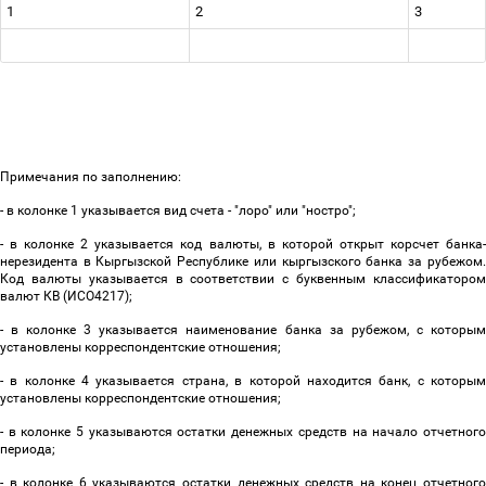
1
2
3
Примечания по заполнению:
- в колонке 1 указывается вид счета - "лоро" или "ностро";
- в колонке 2 указывается код валюты, в которой открыт корсчет банка-
нерезидента в Кыргызской Республике или кыргызского банка за рубежом.
Код валюты указывается в соответствии с буквенным классификатором
валют КВ (ИСО4217);
- в колонке 3 указывается наименование банка за рубежом, с которым
установлены корреспондентские отношения;
- в колонке 4 указывается страна, в которой находится банк, с которым
установлены корреспондентские отношения;
- в колонке 5 указываются остатки денежных средств на начало отчетного
периода;
- в колонке 6 указываются остатки денежных средств на конец отчетного