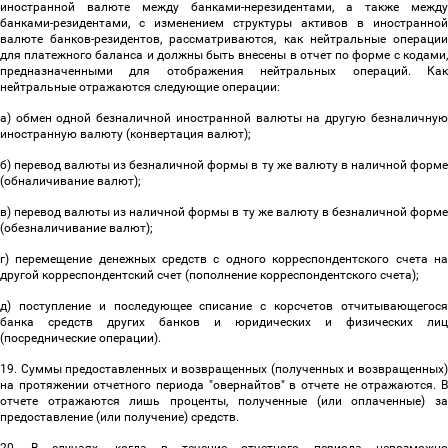
иностранной валюте между банками-нерезидентами, а также между
банками-резидентами, с изменением структуры активов в иностранной
валюте банков-резидентов, рассматриваются, как нейтральные операции
для платежного баланса и должны быть внесены в отчет по форме с кодами,
предназначенными для отображения нейтральных операций. Как
нейтральные отражаются следующие операции:
а) обмен одной безналичной иностранной валюты на другую безналичную
иностранную валюту (конвертация валют);
б) перевод валюты из безналичной формы в ту же валюту в наличной форме
(обналичивание валют);
в) перевод валюты из наличной формы в ту же валюту в безналичной форме
(обезналичивание валют);
г) перемещение денежных средств с одного корреспондентского счета на
другой корреспондентский счет (пополнение корреспондентского счета);
д) поступление и последующее списание с корсчетов отчитывающегося
банка средств других банков и юридических и физических лиц
(посреднические операции).
19. Суммы предоставленных и возвращенных (полученных и возвращенных)
на протяжении отчетного периода "овернайтов" в отчете не отражаются. В
отчете отражаются лишь проценты, полученные (или оплаченные) за
предоставление (или получение) средств.