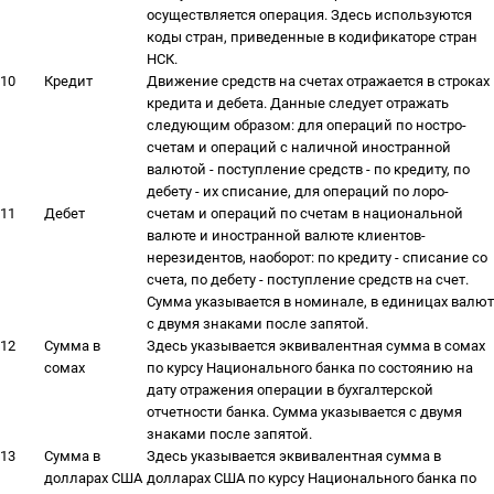
осуществляется операция. Здесь используются
коды стран, приведенные в кодификаторе стран
НСК.
10
Кредит
Движение средств на счетах отражается в строках
кредита и дебета. Данные следует отражать
следующим образом: для операций по ностро-
счетам и операций с наличной иностранной
валютой - поступление средств - по кредиту, по
дебету - их списание, для операций по лоро-
11
Дебет
счетам и операций по счетам в национальной
валюте и иностранной валюте клиентов-
нерезидентов, наоборот: по кредиту - списание со
счета, по дебету - поступление средств на счет.
Сумма указывается в номинале, в единицах валют
с двумя знаками после запятой.
12
Сумма в
Здесь указывается эквивалентная сумма в сомах
сомах
по курсу Национального банка по состоянию на
дату отражения операции в бухгалтерской
отчетности банка. Сумма указывается с двумя
знаками после запятой.
13
Сумма в
Здесь указывается эквивалентная сумма в
долларах США
долларах США по курсу Национального банка по