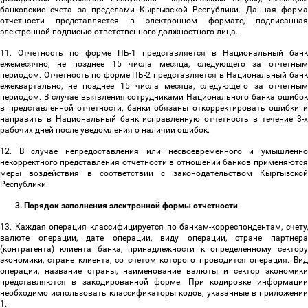
банковские счета за пределами Кыргызской Республики. Данная форма
отчетности представляется в электронном формате, подписанная
электронной подписью ответственного должностного лица.
11. Отчетность по форме ПБ-1 представляется в Национальный банк
ежемесячно, не позднее 15 числа месяца, следующего за отчетным
периодом. Отчетность по форме ПБ-2 представляется в Национальный банк
ежеквартально, не позднее 15 числа месяца, следующего за отчетным
периодом. В случае выявления сотрудниками Национального банка ошибок
в представленной отчетности, банки обязаны откорректировать ошибки и
направить в Национальный банк исправленную отчетность в течение 3-х
рабочих дней после уведомления о наличии ошибок.
12. В случае непредоставления или несвоевременного и умышленно
некорректного представления отчетности в отношении банков применяются
меры воздействия в соответствии с законодательством Кыргызской
Республики.
3. Порядок заполнения электронной формы отчетности
13. Каждая операция классифицируется по банкам-корреспондентам, счету,
валюте операции, дате операции, виду операции, стране партнера
(контрагента) клиента банка, принадлежности к определенному сектору
экономики, стране клиента, со счетом которого проводится операция. Вид
операции, название страны, наименование валюты и сектор экономики
представляются в закодированной форме. При кодировке информации
необходимо использовать классификаторы кодов, указанные в приложении
1.