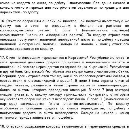
списание средств со счета, по дебету - поступление. Сальдо на начало и
конец отчетного периода для ностро-счетов отражается по кредиту, а для
лоро-счетов - по дебету.
16. Отчет по операциям с наличной иностранной валютой имеет такую же
форму, как и отчет по операциям в безналичных расчетах по
корреспондентским счетам. В поле 1 (наименование партнера)
записывается: "наличная иностранная валюта". По кредиту отражаются
операции поступления наличной иностранной валюты, по дебету - расход
наличной иностранной валюты. Сальдо на начало и конец отчетного
периода отражается по кредиту.
17. Отчет по операциям нерезидентов в Кыргызской Республике включает в
себя движение денежных средств по счетам в национальной валюте и
иностранной валюте нерезидентов из одного банка Кыргызской Республики
в другой банк Кыргызской Республики или внутри одного кыргызского банка.
Операции здесь отражаются так же, как и по корреспондентским счетам, в
соответствии с классификацией операций. В поле 8 (код страны клиента)
следует указать, резидентом какой страны является клиент-нерезидент
банка, со счетом которого проводится операция. В поле 7 (код сектора)
следует указать, к какому сектору принадлежит контрагент, с которым
осуществляет операцию клиент-нерезидент банка. В поле 1 (наименование
партнера) записывается: "счета клиентов-нерезидентов". По кредиту
отображается списание средств со счетов нерезидентов, по дебету -
поступление средств на счета нерезидентов. Сальдо на начало и конец
отчетного периода записывается по дебету.
18. Операции, содержание которых заключается в перемещении средств в