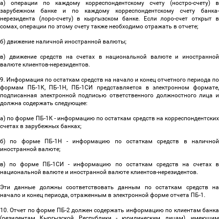
а) операции по каждому корреспондентскому счету (ностро-счету) в
зарубежном банке и по каждому корреспондентскому счету банка-
нерезидента (лоро-счету) в кыргызском банке. Если лоро-счет открыт в
сомах, операции по этому счету также необходимо отражать в отчете;
б) движение наличной иностранной валюты;
в) движение средств на счетах в национальной валюте и иностранной
валюте клиентов-нерезидентов.
9. Информация по остаткам средств на начало и конец отчетного периода по
формам ПБ-1К, ПБ-1Н, ПБ-1СИ представляется в электронном формате,
подписанная электронной подписью ответственного должностного лица и
должна содержать следующее:
а) по форме ПБ-1К - информацию по остаткам средств на корреспондентских
счетах в зарубежных банках;
б) по форме ПБ-1Н - информацию по остаткам средств в наличной
иностранной валюте;
в) по форме ПБ-1СИ - информацию по остаткам средств на счетах в
национальной валюте и иностранной валюте клиентов-нерезидентов.
Эти данные должны соответствовать данным по остаткам средств на
начало и конец периода, отраженным в электронной форме отчета ПБ-1.
10. Отчет по форме ПБ-2 должен содержать информацию по клиентам банка
(резидентам Кыргызской Республики - юридическим лицам), имеющим