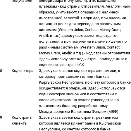
получателя
бенефициара (получателя), а по входящим
платежам - код страны отправителя. Аналогичным
образом, учитываются операции с наличной
иностранной валютой. Например, при внесении
наличных денег для перевода по различным
системам (Western Union, Contact, Money Gram,
Anelik и т.д.) здесь указывается код страны
получателя, а при получении наличных денег по
различным системам (Western Union, Contact,
Money Gram, Anelik и т.д.) - код страны отправителя.
Здесь используются коды стран, приведенные в
кодификаторе стран НСК.
8
Код сектора
Здесь указывается код сектора экономики, к
которому принадлежит клиент банка в
Кыргызской Республике, по счету которого в банке
осуществляется операция. Здесь используются
коды секторов экономики в соответствии с
классификатором на основе руководства по
платежному балансу, разработанному
Международным Валютным Фондом (МВФ).
9
Код страны
Здесь указывается код страны, резидентом
клиента
которой является клиент банка в Кыргызской
Республике, со счетом которого в банке