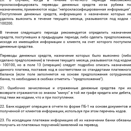
20. В случаях, когда в течение отчетного периода невозможно
проклассифицировать переводы денежных средств из-за рубежа по
назначениям, применяются коды: "непроклассифицированная информация".
Поступления денежных средств, информацию о назначении которых не
удалось выяснить в течение текущего месяца, указываются под кодом -
100200.
В течение следующего периода рекомендуется определить назначение
средств, поступивших в предыдущем периоде, либо сделать предположение,
исходя из имеющейся информации о клиенте, на счет которого поступили
денежные средства.
Переводы денежных средств, назначение которых было выяснено (либо
сделано предположение) в течение текущего месяца, указываются под кодом
- 100100, но в поле 13 (операция) следует подробно описать назначение
данного платежа, поставив код в соответствии со стандартами платежного
баланса (если поле заполняется на основе предположения сотрудников
банка, то необходимо в скобках отметить - "предположение").
21. Ошибочно зачисленные и отраженные денежные средства при их
возврате отражаются со знаком "минус" в той же графе кредита или дебета,
под теми же кодами, что и при поступлении.
22. Банк кодирует операции в отчете по форме ПБ-1 на основе документов и
полученной от клиентов информации, используя при этом перечень кодов.
23. По исходящим платежам информацию об их назначении банки обязаны
получать из платежных поручений/заявлений на перевод.