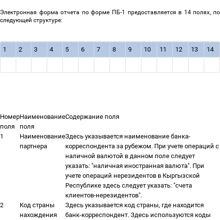
Электронная форма отчета по форме ПБ-1 предоставляется в 14 полях, по
следующей структуре:
1
2
3
4
5
6
7
8
9
10
11
12
13
14
Номер
Наименование
Содержание поля
поля
поля
1
Наименование
Здесь указывается наименование банка-
партнера
корреспондента за рубежом. При учете операций с
наличной валютой в данном поле следует
указать: "наличная иностранная валюта". При
учете операций нерезидентов в Кыргызской
Республике здесь следует указать: "счета
клиентов-нерезидентов".
2
Код страны
Здесь указывается код страны, где находится
нахождения
банк-корреспондент. Здесь используются коды