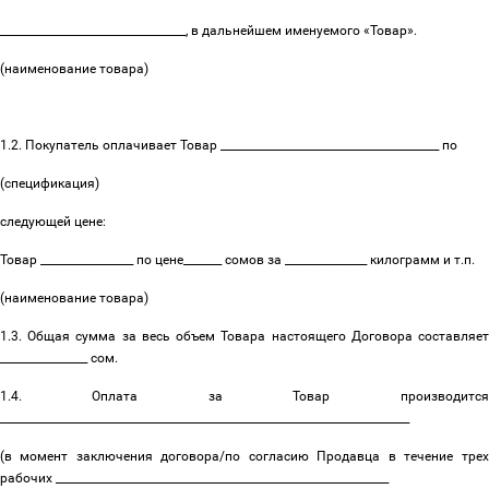
__________________________________, в дальнейшем именуемого «Товар».
(наименование товара)
1.2. Покупатель оплачивает Товар ________________________________________ по
(спецификация)
следующей цене:
Товар _________________ по цене_______ сомов за _______________ килограмм и т.п.
(наименование товара)
1.3. Общая сумма за весь объем Товара настоящего Договора составляет
________________ сом.
1.4. Оплата за Товар производится
___________________________________________________________________________
(в момент заключения договора/по согласию Продавца в течение трех
рабочих _____________________________________________________________