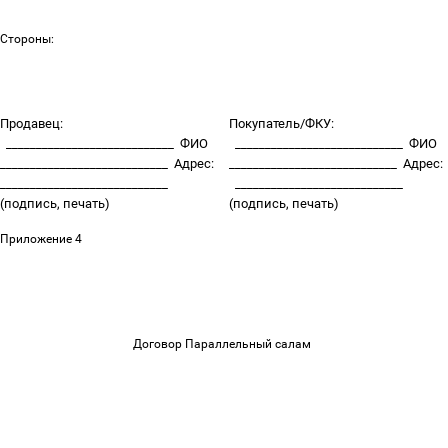
Стороны:
Продавец:
Покупатель/ФКУ:
____________________________
ФИО
____________________________
ФИО
____________________________
Адрес:
____________________________
Адрес:
____________________________
____________________________
(подпись, печать)
(подпись, печать)
Приложение 4
Договор Параллельный салам