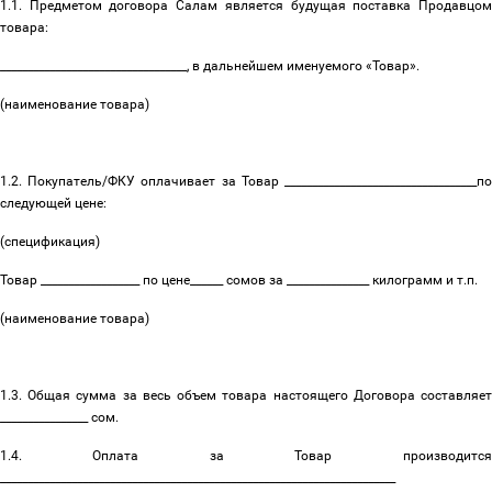
1.1. Предметом договора Салам является будущая поставка Продавцом
товара:
__________________________________, в дальнейшем именуемого «Товар».
(наименование товара)
1.2. Покупатель/ФКУ оплачивает за Товар ___________________________________по
следующей цене:
(спецификация)
Товар __________________ по цене______ сомов за _______________ килограмм и т.п.
(наименование товара)
1.3. Общая сумма за весь объем товара настоящего Договора составляет
________________ сом.
1.4. Оплата за Товар производится
________________________________________________________________________