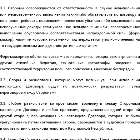
3.1. Стороны освобождаются от ответственности в случае невыполнения
или несвоевременного выполнения каких-либо обязательств по договору и
не вправе требовать возмещения понесенных убытков либо компенсации за
неполученные доходы, если указанное невыполнение или несвоевременное
выполнение обусловлены обстоятельствами непреодолимой силы (форс-
мажор), наличие которых письменно подтверждается уполномоченным на
то государственным или административным органом.
Форс-мажорные обстоятельства
–
это наводнения, пожары, землетрясения 
другие стихийные бедствия, техногенные катастрофы, введение на
соответствующей территории военного положения, массовые беспорядки.
3.2. Споры и разногласия, которые могут возникнуть при исполнении
настоящего Договора, будут по возможности разрешаться путем
переговоров между Сторонами.
3.3. Любое разногласие, которое может возникнуть между Сторонами
настоящего Договора и любая претензия, предъявленная одной стороной
другой стороне, возникающая из настоящего Договора, которая не была
урегулирована путем соглашения сторон, разрешаются в судебном порядке
в соответствии с законодательством Кыргызской Республики.
3.4. Если обе Стороны согласны, настоящий Договор Параллельный салам