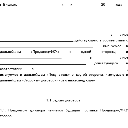
г. Бишкек
«____» ________________ 20_____ года
________________________________________________________________________ в лице
___________________________________________________, действующего в соответствии с
_________________________________________________________________ , именуемое в
дальнейшем «Продавец/ФКУ» с одной стороны, и
___________________________________________ в лице
____________________________________________________________, действующего в
соответствии с ___________________________________________________________,
именуемое в дальнейшем «Покупатель» с другой стороны, именуемые в
дальнейшем «Стороны», договорились о нижеследующем:
1. Предмет договора
1.1. Предметом договора является будущая поставка Продавцом/ФКУ
товара: