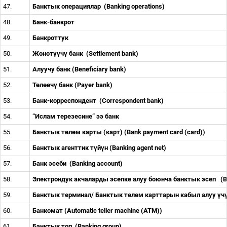
47.
Банктык операциялар
(Banking operations)
48.
Банк-банкрот
49.
Банкроттук
50.
Ж
ө
н
ө
т
үү
ч
ү
банк
(Settlement bank)
51.
Алуучу банк (Beneficiary bank)
52.
Т
ө
л
өө
ч
ү
банк (Payer bank)
53.
Банк-корреспондент
(Correspondent bank)
54.
“Ислам терезесине” ээ банк
55.
Банктык т
ө
л
ө
м карты
(карт)
(Bank payment card (card))
56.
Банктык агенттик т
ү
й
ү
н (Banking agent net)
57.
Банк эсеби
(Banking account)
58.
Электрондук акчаларды эсепке алуу боюнча банктык эсеп
(B
59.
Банктык терминал/ Банктык т
ө
л
ө
м карттарын кабыл алуу
ү
ч
60.
Банкомат (Automatic teller machine (ATM))
61.
Банктык топ
(Banking group)