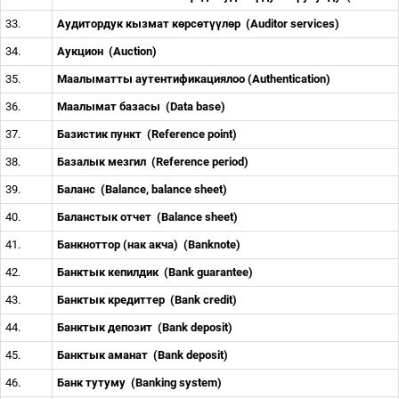
33.
Аудитордук кызмат к
ө
рс
ө
т
үү
л
ө
р
(Auditor services)
34.
Аукцион
(Auction)
35.
Маалыматты аутентификациялоо (Authentication)
36.
Маалымат базасы
(Data base)
37.
Базистик пункт
(Reference point)
38.
Базалык мезгил
(Reference period)
39.
Баланс
(Balance, balance sheet)
40.
Баланстык отчет
(Balance sheet)
41.
Банкноттор (нак акча)
(Banknote)
42.
Банктык кепилдик
(Bank guarantee)
43.
Банктык кредиттер
(Bank credit)
44.
Банктык депозит
(Bank deposit)
45.
Банктык аманат
(Bank deposit)
46.
Банк тутуму
(Banking system)