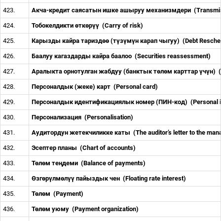
423.
Акча-кредит саясатын ишке ашыруу механизмдери
(Transmi
424.
Тобокелдикти
ө
тк
ө
р
үү
(Carry of risk)
425.
Карызды кайра таризд
өө
(т
ү
з
ү
м
ү
н карап чыгуу)
(Debt Resche
426.
Баалуу кагаздарды кайра баалоо
(Securities reassessment)
427.
Аралыкта орнотулган жабдуу (банктык т
ө
л
ө
м карттар
ү
ч
ү
н)
428.
Персоналдык (жеке) карт
(Personal card)
429.
Персоналдык идентификациялык номер (ПИН-код)
(Personal 
430.
Персонализация
(Personalisation)
431.
Аудитордун жетекчиликке каты
(The auditor
’
s letter to the m
432.
Эсептер планы
(Chart of accounts)
433.
Т
ө
л
ө
м те
ң
деми
(Balance of payments)
434.
Ө
зг
ө
р
ү
лм
ө
л
үү
пайыздык чен
(Floating rate interest)
435.
Т
ө
л
ө
м
(Payment)
436.
Т
ө
л
ө
м уюму
(Payment organization)