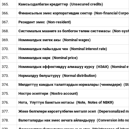
365.
Камсыздалбаган кредиттер
(Unsecured credits)
366.
Финансылык эмес корпоративдик сектор
(Non
-
financial Corpo
367.
Резидент эмес
(Non-resident)
368.
Системалык мааниге ээ болбогон т
ө
л
ө
м системасы
(Non-syst
369.
Номиналдык эмгек акы
(Nominal wages)
370.
Номиналдык пайыздык чен
(Nominal interest rate)
371.
Номиналдык нарк
(Nominal price)
372.
Номиналдык эффективд
үү
алмашуу курсу
(НЭАК)
(Nominal e
373.
Нормалдуу б
ө
л
ү
шт
ү
р
үү
(Normal distribution)
374.
Милдетт
үү
камдык талаптардын нормалары (ченемдери)
(St
375.
Ностро эсептери
(Nostro account)
376.
Нота
,
Улуттук банктын нотасы
(Note
,
Notes of NBKR)
377.
Жеке белгилери к
ө
рс
ө
т
ү
лб
ө
г
ө
н металл эсеп
(Depersonalized me
378.
Валюталарды нак эмес акчага айландыруу
(Conversion into n