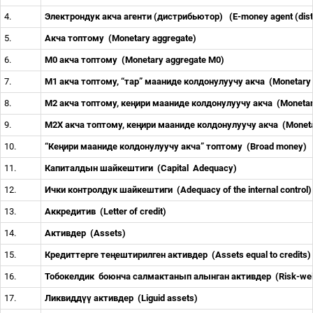
4.
Электрондук акча агенти (дистрибьютор)
(E-money agent (dist
5.
Акча топтому
(Monetary aggregate)
6.
М0 акча топтому
(Monetary aggregate M0)
7.
М1 акча топтому, “тар” мааниде колдонулуучу акча
(Monetary
8.
М2 акча топтому, ке
ң
ири мааниде колдонулуучу акча
(Moneta
9.
М2Х акча топтому, ке
ң
ири мааниде колдонулуучу акча
(Monet
10.
“Ке
ң
ири мааниде колдонулуучу акча” топтому
(Broad money)
11.
Капиталдын шайкештиги
(Capital
Adequacy)
12.
Ички контролдук шайкештиги
(Adequacy of the internal control
13.
Аккредитив
(Letter of credit)
14.
Активдер
(Assets)
15.
Кредиттерге те
ң
ештирилген активдер
(Assets equal to credits)
16.
Тобокелдик
боюнча салмактанып алынган активдер
(Risk-we
17.
Ликвидд
үү
активдер
(Liguid assets)