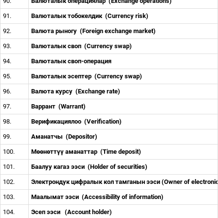
90.
Валюталык операциялар
(Exchange operations)
91.
Валюталык тобокелдик
(Currency risk)
92.
Валюта рыногу
(Foreign exchange market)
93.
Валюталык своп
(Currency swap)
94.
Валюталык своп-операция
95.
Валюталык эсептер
(Currency swap)
96.
Валюта курсу
(Exchange rate)
97.
Варрант
(Warrant)
98.
Верификациялоо
(Verification)
99.
Аманатчы
(Depositor)
100.
М
өө
н
ө
тт
үү
аманаттар
(Time deposit)
101.
Баалуу кагаз ээси
(Holder of securities)
102.
Электрондук цифралык кол тамганын ээси (Owner of electronic d
103.
Маалымат ээси
(Accessibility of information)
104.
Эсеп ээси
(Account holder)