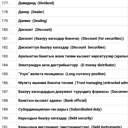
177.
Дивиденд
(Dividend)
178.
Дилер
(Dealer)
179.
Дилинг
(Dealing)
180.
Дисконт
(Discount)
181.
Дисконт (баалуу кагаздар боюнча)
(Discount (for securities))
182.
Дисконттук баалуу кагаздар
(Discount
Securities)
183.
Аралыктан банктык жана т
ө
л
ө
м кызмат к
ө
рс
ө
т
үү
л
ө
р (аралы
184.
Электрондук акча дистрибьютору
(E-money distributor)
185.
“Узун” валюта позициясы
(Long currency position)
186.
М
ү
лкт
ү
ишеним боюнча теск
өө
(Trust managing (entrusted admi
187.
Баалуу кагаздардын документ т
ү
р
ү
нд
ө
г
ү
формасы
(Document
188.
Банктын кызмат адамы
(Bank official)
189.
Субординациялан
-
ган
карыз
(Subordinated duty)
190.
Карыздык баалуу кагаздар
(Debt security)
191.
Карыздык инструмент (инструменттер)
(Debt instruments)