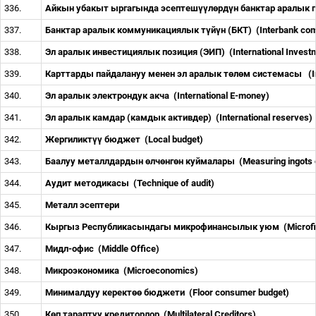
336.
Айкын убакыт ыргагында эсептеш
үү
л
ө
рд
ү
н банктар аралык
337.
Банктар аралык коммуникациялык т
ү
й
ү
н (БКТ)
(Interbank co
338.
Эл аралык инвестициялык позиция (ЭИП)
(International Invest
339.
Карттарды пайдалануу менен эл аралык т
ө
л
ө
м системасы
(
340.
Эл аралык электрондук акча
(International E-money)
341.
Эл аралык камдар (камдык активдер)
(International reserves)
342.
Жергиликт
үү
бюджет
(Local budget)
343.
Баалуу металлдардын
ө
лч
ө
нг
ө
н куймалары
(Measuring ingots 
344.
Аудит методикасы
(Technique of audit)
345.
Металл эсептери
346.
Кыргыз Республикасындагы микрофинансылык уюм
(Microf
347.
Мидл-офис
(Middle Office)
348.
Микроэкономика
(Microeconomics)
349.
Минималдуу керект
өө
бюджети
(Floor consumer budget)
350.
К
ө
п тараптуу кредиторлор
(Multilateral Creditors)