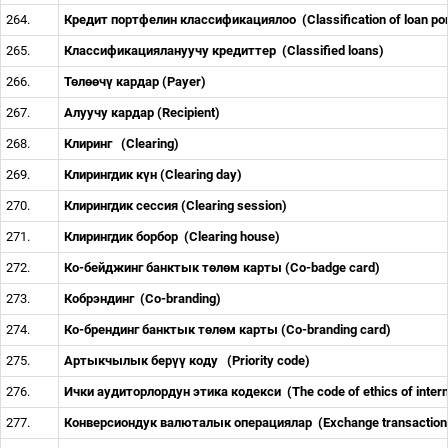
264.
Кредит портфелин классификациялоо
(Classification of loan po
265.
Классификациялануучу кредиттер
(Classified loans)
266.
Т
ө
л
өө
ч
ү
кардар (Payer)
267.
Алуучу кардар (Recipient)
268.
Клиринг
(Clearing)
269.
Клирингдик к
ү
н (Clearing day)
270.
Клирингдик сессия (Clearing session)
271.
Клирингдик борбор
(Clearing house)
272.
Ко-бейджинг банктык т
ө
л
ө
м карты (Co-badge card)
273.
Кобрэндинг
(Co-branding)
274.
Ко-брендинг банктык т
ө
л
ө
м карты (Co-branding card)
275.
Артыкчылык бер
үү
коду
(Priority code)
276.
Ички аудиторлордун этика кодекси
(The code of ethics of inter
277.
Конверсиондук валюталык операциялар
(Exchange transactio