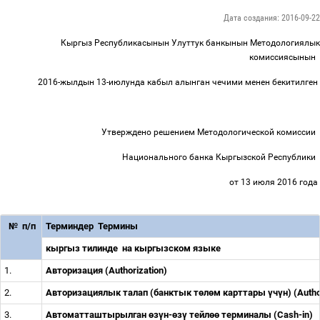
Дата создания: 2016-09-22
Кыргыз Республикасынын Улуттук банкынын Методологиялык
комиссиясынын
2016-жылдын 13-июлунда кабыл алынган чечими менен бекитилген
Утверждено решением Методологической комиссии
Национального банка Кыргызской Республики
от 13 июля 2016 года
№
п/п
Терминдер
Термины
кыргыз тилинде
на кыргызском языке
1.
Авторизация (Authorization)
2.
Авторизациялык талап (банктык т
ө
л
ө
м карттары
ү
ч
ү
н) (Auth
3.
Автоматташтырылган
ө
з
ү
н-
ө
з
ү
тейл
өө
терминалы (Cash-in)