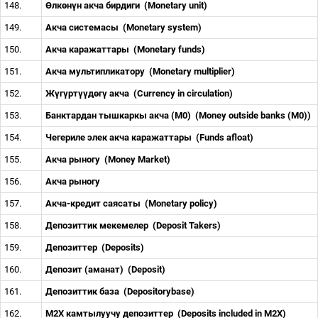
148.
Ө
лк
ө
н
ү
н акча бирдиги
(Monetary unit)
149.
Акча системасы
(Monetary system)
150.
Акча каражаттары
(Monetary funds)
151.
Акча мультипликатору
(Monetary multiplier)
152.
Ж
ү
г
ү
рт
үү
д
ө
г
ү
акча
(Currency in circulation)
153.
Банктардан тышкаркы акча (М0)
(Money outside banks (М0))
154.
Чегериле элек акча каражаттары
(Funds afloat)
155.
Акча рыногу
(Money Market)
156.
Акча рыногу
157.
Акча-кредит саясаты
(Monetary policy)
158.
Депозиттик мекемелер
(Deposit Takers)
159.
Депозиттер
(Deposits)
160.
Депозит (аманат)
(Deposit)
161.
Депозиттик база
(Depositorybase)
162.
М2Х камтылуучу депозиттер
(Deposits included in M2X)