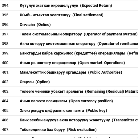
394.
К
ү
т
ү
л
ү
п жаткан кирешел
үү
л
ү
к
(Expected Return)
395.
Жыйынтыктап эсептеш
үү
(Final settlement)
396.
Он-лайн
(Online)
397.
Т
ө
л
ө
м системасынын оператору
(Operator of payment system
398.
Акча которуу системасынын оператору
(Operator of remittan
399.
Банктарды кайра каржылоо (кредитт
өө
) операциялары
(Refi
400.
Ачык рыноктогу операциялар
(Open market
Operations)
401.
Мамлекеттик башкаруу органдары
(Public Authorities)
402.
Опцион
(Option)
403.
Т
ө
л
өө
г
ө
чейинки убакыт аралыгы
(Remaining (Residual) Maturi
404.
Ачык валюта позициясы
(Open currency position)
405.
Электрондук цифралык кол тамга
(Public key)
406.
Банк эсебин ачуусуз акча которууну ж
ө
н
ө
т
үү
ч
ү
(Transmitter o
407.
Тобокелдикке баа бер
үү
(Risk evaluation)