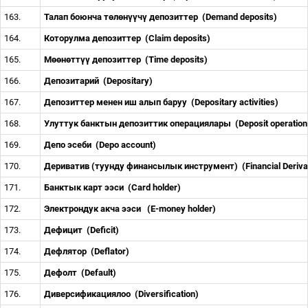
163.
Талап боюнча т
ө
л
ө
н
үү
ч
ү
депозиттер
(Demand deposits)
164.
Которулма депозиттер
(Claim deposits)
165.
М
өө
н
ө
тт
үү
депозиттер
(Time deposits)
166.
Депозитарий
(Depositary)
167.
Депозиттер менен иш алып баруу
(Depositary activities)
168.
Улуттук банктын депозиттик операциялары
(Deposit operatio
169.
Депо эсеби
(Depo account)
170.
Дериватив (туунду финансылык инструмент)
(Financial Deriv
171.
Банктык карт ээси
(Card holder)
172.
Электрондук акча ээси
(E-money holder)
173.
Дефицит
(Deficit)
174.
Дефлятор
(Deflator)
175.
Дефолт
(Default)
176.
Диверсификациялоо
(Diversification)