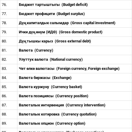
76.
Бюджет тартыштыгы
(Budget deficit)
77.
Бюджет профицити
(Budget surplus)
78.
Д
үң
капиталдык салымдар
(Gross capital investment)
79.
Ички д
үң
ө
н
ү
м (ИД
Ө
)
(Gross domestic product)
80.
Д
үң
тышкы карыз
(Gross external debt)
81.
Валюта
(Currency)
82.
Улуттук валюта
(National currency)
83.
Чет
ө
лк
ө
валютасы
(Foreign currency, Foreign exchange)
84.
Валюта биржасы
(Exchange)
85.
Валюта куржуну
(Currency basket)
86.
Валюта позициясы
(Currency position)
87.
Валюталык интервенция
(Currency intervention)
88.
Валюталык котировка
(Currency quotation)
89.
Валюталык опцион
(Currency option)