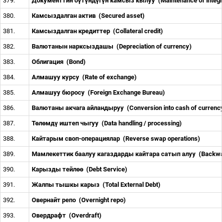
379.
Документтин б
ү
т
ү
нд
ү
г
ү
н камсыз кылуу
(Maintenance of integ
380.
Камсыздалган актив
(Secured asset)
381.
Камсыздалган кредиттер
(Collateral credit)
382.
Валютанын нарксыздашы
(Depreciation of currency)
383.
Облигация
(Bond)
384.
Алмашуу курсу
(Rate of exchange)
385.
Алмашуу бюросу
(Foreign Exchange Bureau)
386.
Валютаны акчага айландыруу
(Conversion into cash of currenc
387.
Т
ө
л
ө
мд
ү
иштеп чыгуу
(Data handling / processing)
388.
Кайтарым своп
-
операциялар
(Reverse swap operations)
389.
Мамлекеттик баалуу кагаздарды кайтара сатып алуу
(Backwa
390.
Карызды тейл
өө
(Debt Service)
391.
Жалпы тышкы карыз
(Total External Debt)
392.
Овернайт репо
(Overnight repo)
393.
Овердрафт
(Overdraft)