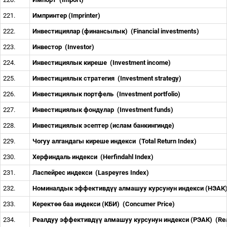
221.
Импринтер (Imprinter)
222.
Инвестициялар (финансылык)
(Financial investments)
223.
Инвестор
(Investor)
224.
Инвестициялык киреше
(Investment income)
225.
Инвестициялык стратегия
(Investment strategy)
226.
Инвестициялык портфель
(Investment portfolio)
227.
Инвестициялык фондулар
(Investment funds)
228.
Инвестициялык эсептер (ислам банкингинде)
229.
Чогуу алгандагы киреше индекси
(Total Return Index)
230.
Херфиндаль индекси
(Herfindahl Index)
231.
Ласпейрес индекси
(Laspeyres Index)
232.
Номиналдык эффективд
үү
алмашуу курсунун индекси (НЭАК
233.
Керект
өө
баа индекси (КБИ)
(Concumer Price)
234.
Реалдуу эффективд
үү
алмашуу курсунун индекси (РЭАК)
(Re