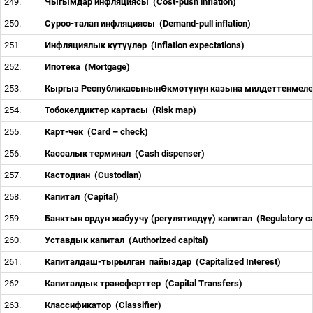
249.
Чыгымдар инфляциясы
(Cost-push inflation)
250.
Суроо-талап инфляциясы
(Demand-pull inflation)
251.
Инфляциялык к
ү
т
үү
л
ө
р
(Inflation expectations)
252.
Ипотека
(Mortgage)
253.
Кыргыз Республикасынын
Ө
км
ө
т
ү
н
ү
н казына милдеттенмел
254.
Тобокелдиктер картасы
(Risk map)
255.
Карт-чек
(Card
–
check)
256.
Кассалык терминал
(Cash dispenser)
257.
Кастодиан
(Custodian)
258.
Капитал
(Сapital)
259.
Банктын ордун жабуучу (регулятивд
үү
) капитал
(Regulatory ca
260.
Уставдык капитал
(Authorized capital)
261.
Капиталдаш-тырылган
пайыздар
(Capitalized Interest)
262.
Капиталдык трансферттер
(Capital Transfers)
263.
Классификатор
(Сlassifier)