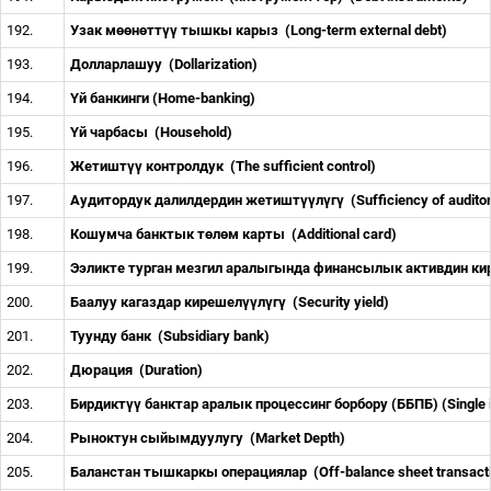
192.
Узак м
өө
н
ө
тт
үү
тышкы карыз
(Long-term external debt)
193.
Долларлашуу
(Dollarization)
194.
Ү
й банкинги (Home-banking)
195.
Ү
й чарбасы
(Household)
196.
Жетишт
үү
контролдук
(The sufficient control)
197.
Аудитордук далилдердин жетишт
үү
л
ү
г
ү
(Sufficiency of audito
198.
Кошумча банктык т
ө
л
ө
м карты
(Additional card)
199.
Ээликте турган мезгил аралыгында финансылык активдин к
200.
Баалуу кагаздар кирешел
үү
л
ү
г
ү
(Security yield)
201.
Туунду банк
(Subsidiary bank)
202.
Дюрация
(Duration)
203.
Бирдикт
үү
банктар аралык процессинг борбору (ББПБ) (Single i
204.
Рыноктун сыйымдуулугу
(Market Depth)
205.
Баланстан тышкаркы операциялар
(Off-balance sheet transact