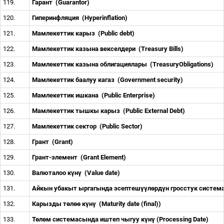
119.
Гарант
(Guarantor)
120.
Гиперинфляция
(Hyperinflation)
121.
Мамлекеттик карыз
(Public debt)
122.
Мамлекеттик казына векселдери
(Treasury Bills)
123.
Мамлекеттик казына облигациялары
(TreasuryObligations)
124.
Мамлекеттик баалуу кагаз
(Government security)
125.
Мамлекеттик ишкана
(Public Enterprise)
126.
Мамлекеттик тышкы карыз
(Public External Debt)
127.
Мамлекеттик сектор
(Public Sector)
128.
Грант
(Grant)
129.
Грант-элемент
(Grant Element)
130.
Валюталоо к
ү
н
ү
(Value date)
131.
Айкын убакыт ыргагында эсептеш
үү
л
ө
рд
ү
н гросстук систе
132.
Карызды т
ө
л
өө
к
ү
н
ү
(Maturity date (final))
133.
Т
ө
л
ө
м системасында иштеп чыгуу к
ү
н
ү
(Processing Date)