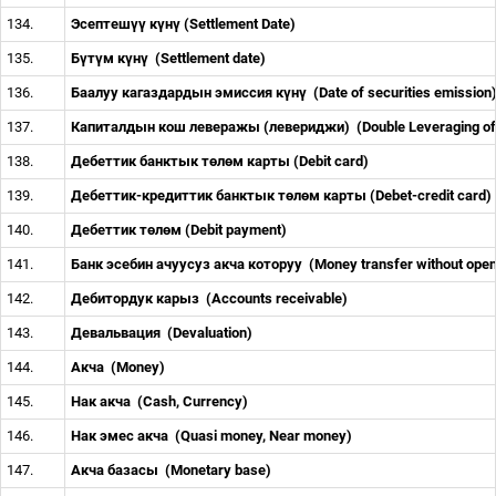
134.
Эсептеш
үү
к
ү
н
ү
(Settlement Date)
135.
Б
ү
т
ү
м к
ү
н
ү
(Settlement date)
136.
Баалуу кагаздардын эмиссия к
ү
н
ү
(Date of securities emission
137.
Капиталдын кош леверажы (левериджи)
(Double Leveraging of
138.
Дебеттик банктык т
ө
л
ө
м карты (Debit card)
139.
Дебеттик-кредиттик банктык т
ө
л
ө
м карты (Debet-credit card)
140.
Дебеттик т
ө
л
ө
м (Debit payment)
141.
Банк эсебин ачуусуз акча которуу
(Money transfer without ope
142.
Дебитордук карыз
(Accounts receivable)
143.
Девальвация
(Devaluation)
144.
Акча
(Money)
145.
Нак акча
(Cash, Currency)
146.
Нак эмес акча
(Quasi money, Near money)
147.
Акча базасы
(Monetary base)