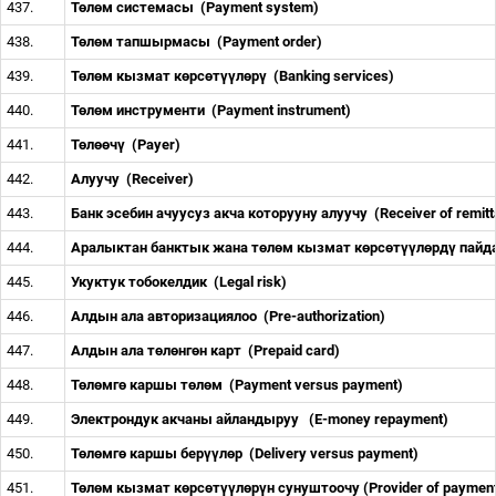
437.
Т
ө
л
ө
м системасы
(Payment system)
438.
Т
ө
л
ө
м тапшырмасы
(Payment order)
439.
Т
ө
л
ө
м кызмат к
ө
рс
ө
т
үү
л
ө
р
ү
(Banking services)
440.
Т
ө
л
ө
м инструменти
(Payment instrument)
441.
Т
ө
л
өө
ч
ү
(Payer)
442.
Алуучу
(Receiver)
443.
Банк эсебин ачуусуз акча которууну алуучу
(Receiver of remit
444.
Аралыктан банктык жана т
ө
л
ө
м кызмат к
ө
рс
ө
т
үү
л
ө
рд
ү
пайд
445.
Укуктук тобокелдик
(Legal risk)
446.
Алдын ала авторизациялоо
(Pre-authorization)
447.
Алдын ала т
ө
л
ө
нг
ө
н карт
(Prepaid card)
448.
Т
ө
л
ө
мг
ө
каршы т
ө
л
ө
м
(Payment versus payment)
449.
Электрондук акчаны айландыруу
(E-money repayment)
450.
Т
ө
л
ө
мг
ө
каршы бер
үү
л
ө
р
(Delivery versus payment)
451.
Т
ө
л
ө
м кызмат к
ө
рс
ө
т
үү
л
ө
р
ү
н сунуштоочу (Provider of paymen