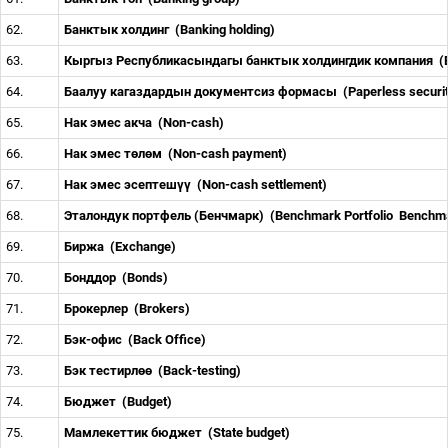
62.
Банктык холдинг
(Banking holding)
63.
Кыргыз Республикасындагы банктык холдингдик компания
(
64.
Баалуу кагаздардын документсиз формасы
(Paperless securi
65.
Нак эмес акча
(Non-cash)
66.
Нак эмес т
ө
л
ө
м
(Non-cash payment)
67.
Нак эмес эсептеш
үү
(Non-cash settlement)
68.
Эталондук портфель (Бенчмарк)
(Benchmark Portfolio
Benchm
69.
Биржа
(Exchange)
70.
Бонддор
(Bonds)
71.
Брокерлер
(Brokers)
72.
Бэк-офис
(Back Office)
73.
Бэк тестирл
өө
(Back-testing)
74.
Бюджет
(Budget)
75.
Мамлекеттик бюджет
(State budget)