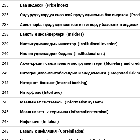
235.
Баа индекси
(Price index)
236.
Ө
нд
ү
р
үү
ч
ү
л
ө
рд
ү
н
ө
н
ө
р жай продукциясына баа индекси
(Prod
237.
Айыл чарба продукциясын сатып
ө
тк
ө
р
үү
баасынын индекси
238.
Банктын инсайдерлери
(Insiders)
239.
Институционалдык инвестор
(Institutional investor)
240.
Институционалдык бирдик
(Institutional unit)
241.
Акча-кредит саясатынын инструменттери
(Monetary and credi
242.
Интеграциялангантобокелдик-менеджменти
(Integrated risk
243.
Интернет-банкинг (Internet banking)
244.
Интерфейс (Interface)
245.
Маалымат системасы (Information system)
246.
Маалыматтык терминал (Information terminal)
247.
Инфляция
(Inflation)
248.
Базалык инфляция
(Coreinflation)