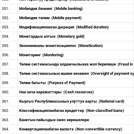
351.
Мобилдик банкинг
(Mobile banking)
352.
Мобилдик т
ө
л
ө
м
(Mobile payment)
353.
Модификацияланган дюрация
(Modified duration)
354.
Монетардык алтын
(Monetary gold)
355.
Экономиканы монетизациялоо
(Monetization)
356.
Мониторинг
(Monitoring)
357.
Т
ө
л
ө
м системасында алдамчылыкка жол берилиши
(Fraud i
358.
Т
ө
л
ө
м системасынын ишине к
ө
з
ө
м
ө
л
(Oversight of payment 
359.
Т
ө
л
ө
м багыты
(Purpose of Payment)
360.
Нак акча каражаттары
(Cash resources)
361.
Кыргыз Республикасынын улуттук карты
(National card)
362.
Классификацияланбаган кредиттер
(Non
-
classified loans)
363.
Банктын пайыздык эмес кирешелери
364.
Конвертацияланбаган валюта
(Non-convertible currency)