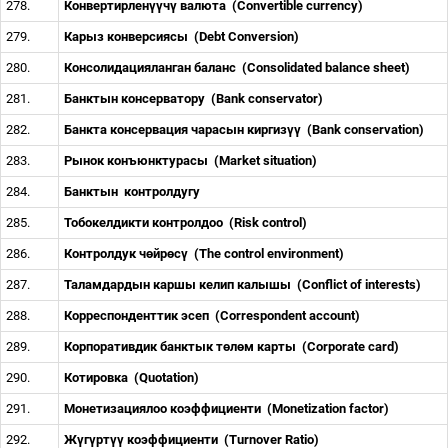
278.
Конвертирлен
үү
ч
ү
валюта
(Convertible currency)
279.
Карыз конверсиясы
(Debt Conversion)
280.
Консолидацияланган баланс
(Сonsolidated balance sheet)
281.
Банктын консерватору
(Bank conservator)
282.
Банкта консервация чарасын киргиз
үү
(Bank conservation)
283.
Рынок конъюнктурасы
(Market situation)
284.
Банктын
контролдугу
285.
Тобокелдикти контролдоо
(Risk control)
286.
Контролдук ч
ө
йр
ө
с
ү
(The control environment)
287.
Таламдардын каршы келип калышы
(Сonflict of interests)
288.
Корреспонденттик эсеп
(Correspondent account)
289.
Корпоративдик банктык т
ө
л
ө
м карты
(Corporate card)
290.
Котировка
(Quotation)
291.
Монетизациялоо коэффициенти
(Monetization factor)
292.
Ж
ү
г
ү
рт
үү
коэффициенти
(Turnover Ratio)