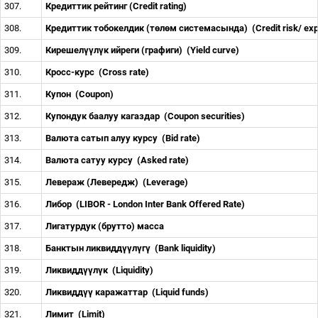
307.
Кредиттик рейтинг (Credit rating)
308.
Кредиттик тобокелдик (т
ө
л
ө
м системасында)
(Credit risk/ e
309.
Кирешел
үү
л
ү
к ийреги (графиги)
(Yield curve)
310.
Кросс-курс
(Cross rate)
311.
Купон
(Coupon)
312.
Купондук баалуу кагаздар
(Coupon securities)
313.
Валюта сатып алуу курсу
(Bid rate)
314.
Валюта сатуу курсу
(Asked rate)
315.
Левераж (Левередж)
(Leverage)
316.
Либор
(LIBOR - London Inter Bank Offered Rate)
317.
Лигатурдук (брутто) масса
318.
Банктын ликвидд
үү
л
ү
г
ү
(Bank liquidity)
319.
Ликвидд
үү
л
ү
к
(Liquidity)
320.
Ликвидд
үү
каражаттар
(Liquid funds)
321.
Лимит
(Limit)