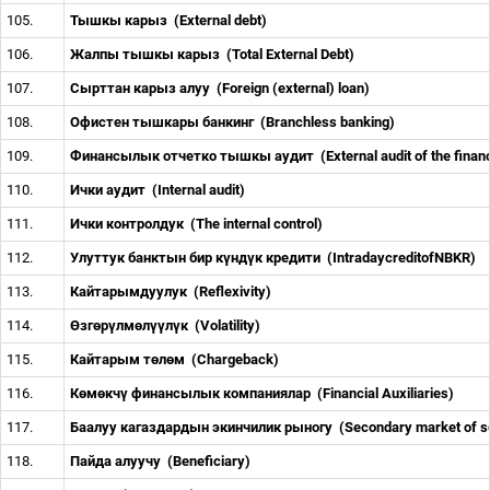
105.
Тышкы карыз
(External debt)
106.
Жалпы тышкы карыз
(Total External Debt)
107.
Сырттан карыз алуу
(Foreign (external) loan)
108.
Офистен тышкары банкинг
(Branchless banking)
109.
Финансылык отчетко тышкы аудит
(External audit of the fina
110.
Ички аудит
(Internal audit)
111.
Ички контролдук
(The internal control)
112.
Улуттук банктын бир к
ү
нд
ү
к кредити
(IntradaycreditofNBKR)
113.
Кайтарымдуулук
(Reflexivity)
114.
Ө
зг
ө
р
ү
лм
ө
л
үү
л
ү
к
(Volatility)
115.
Кайтарым т
ө
л
ө
м
(Chargeback)
116.
К
ө
м
ө
кч
ү
финансылык компаниялар
(Financial Auxiliaries)
117.
Баалуу кагаздардын экинчилик рыногу
(Secondary market of s
118.
Пайда алуучу
(Beneficiary)