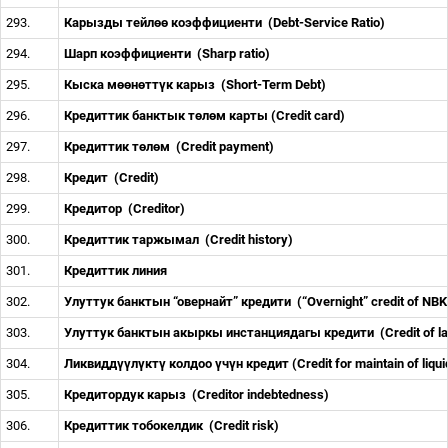
293.
Карызды тейл
өө
коэффициенти
(Debt-Service Ratio)
294.
Шарп коэффициенти
(Sharp ratio)
295.
Кыска м
өө
н
ө
тт
ү
к карыз
(Short-Term Debt)
296.
Кредиттик банктык т
ө
л
ө
м карты (Credit card)
297.
Кредиттик т
ө
л
ө
м
(Credit payment)
298.
Кредит
(Credit)
299.
Кредитор
(Creditor)
300.
Кредиттик таржымал
(Credit history)
301.
Кредиттик линия
302.
Улуттук банктын “овернайт” кредити
(“Overnight” credit of NB
303.
Улуттук банктын акыркы инстанциядагы кредити
(Credit of 
304.
Ликвидд
үү
л
ү
кт
ү
колдоо
ү
ч
ү
н кредит (Credit for maintain of liqui
305.
Кредитордук карыз
(Creditor indebtedness)
306.
Кредиттик тобокелдик
(Credit risk)