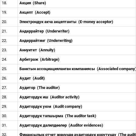
18.
Акция
(Share)
19.
Акцепт
(Accept)
20.
Электрондук акча акцептанты
(E-money acceptor)
21.
Андеррайтер
(Underwriter)
22.
Андеррайтинг
(Underwriting)
23.
Аннуитет
(Annuity)
24.
Арбитраж
(Arbitrage)
25.
Банктын ассоциацияланган компаниясы
(Associated company
26.
Аудит
(Audit)
27.
Аудитор
(The auditor)
28.
Аудитордук иш
(Auditor activity)
29.
Аудитордук уюм
(Audit company)
30.
Аудитордук тапшырма
(The auditor task)
31.
Аудитордук далилд
өө
л
ө
р
(Auditor evidences)
32.
Финансылык отчет ж
ө
н
ү
нд
ө
аудитордук корутунду
(The audit