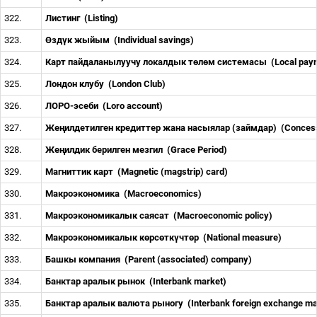
322.
Листинг
(Listing)
323.
Ө
зд
ү
к жыйым
(Individual savings)
324.
Карт пайдаланылуучу локалдык т
ө
л
ө
м системасы
(Local pay
325.
Лондон клубу
(London Club)
326.
ЛОРО-эсеби
(Loro account)
327.
Же
ң
илдетилген кредиттер жана насыялар (займдар)
(Conces
328.
Же
ң
илдик берилген мезгил
(Grace Period)
329.
Магниттик карт
(Magnetic (magstrip) card)
330.
Макроэкономика
(Macroeconomics)
331.
Макроэкономикалык саясат
(Macroeconomic policy)
332.
Макроэкономикалык к
ө
рс
ө
тк
ү
чт
ө
р
(National measure)
333.
Башкы компания
(Parent (associated) company)
334.
Банктар аралык рынок
(Interbank market)
335.
Банктар аралык валюта рыногу
(Interbank foreign exchange m