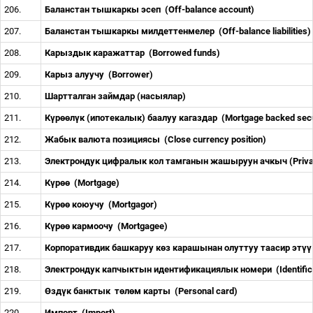
206.
Баланстан тышкаркы эсеп
(Off-balance account)
207.
Баланстан тышкаркы милдеттенмелер
(Off
-
balance liabilities)
208.
Карыздык каражаттар
(Borrowed funds)
209.
Карыз алуучу
(Borrower)
210.
Шартталган займдар (насыялар)
211.
К
ү
р
өө
л
ү
к (ипотекалык) баалуу кагаздар
(Mortgage backed secu
212.
Жабык валюта позициясы
(Close currency position)
213.
Электрондук цифралык кол тамганын жашыруун ачкыч (Priva
214.
К
ү
р
өө
(Mortgage)
215.
К
ү
р
өө
коюучу
(Mortgagor)
216.
К
ү
р
өө
кармоочу
(Mortgagee)
217.
Корпоративдик башкаруу к
ө
з карашынан олуттуу таасир эт
ү
218.
Электрондук капчыктын идентификациялык номери
(Identifi
219.
Ө
зд
ү
к банктык
т
ө
л
ө
м карты
(Personal card)
220.
Импорт
(Import)