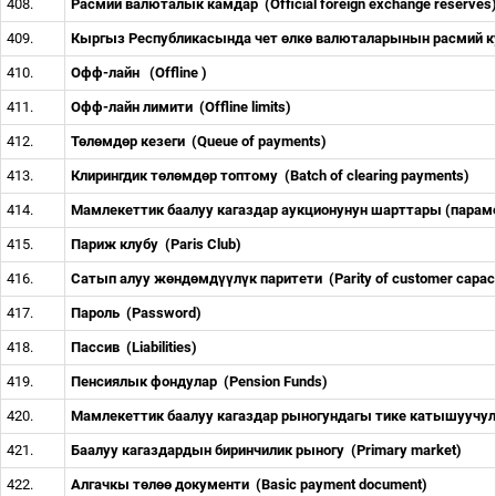
408.
Расмий валюталык камдар
(Official foreign exchange reserves
409.
Кыргыз Республикасында чет
ө
лк
ө
валюталарынын расмий 
410.
Офф-лайн
(Offline )
411.
Офф-лайн лимити
(Offline limits)
412.
Т
ө
л
ө
мд
ө
р кезеги
(Queue of payments)
413.
Клирингдик т
ө
л
ө
мд
ө
р топтому
(Batch of clearing payments)
414.
Мамлекеттик баалуу кагаздар аукционунун шарттары (парам
415.
Париж клубу
(Paris Club)
416.
Сатып алуу ж
ө
нд
ө
мд
үү
л
ү
к паритети
(Parity of customer capac
417.
Пароль
(Password)
418.
Пассив
(Liabilities)
419.
Пенсиялык фондулар
(Pension Funds)
420.
Мамлекеттик баалуу кагаздар рыногундагы тике катышуучу
421.
Баалуу кагаздардын биринчилик рыногу
(Primary market)
422.
Алгачкы т
ө
л
өө
документи
(Basic payment document)