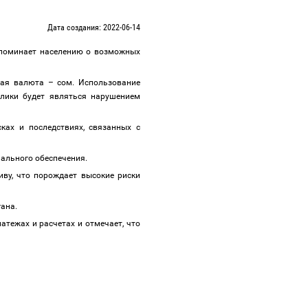
Дата создания: 2022-06-14
апоминает населению о возможных
ьная валюта
–
сом. Использование
блики будет являться нарушением
ах и последствиях, связанных с
риального обеспечения.
иву, что порождает высокие риски
гана.
тежах и расчетах и отмечает, что