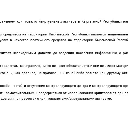
транением криптовалют/виртуальных активов в Кыргызской Республики н
ым средством на территории Кыргызской Республики является национал
услуг в качестве платежного средства на территории Кыргызской Респу
читает необходимым довести до сведения населения информацию о риск
птовалютам, как правило, никто не несет обязательств, и они не имеют мате
что они, как правило, не привязаны к какой-либо валюте или другому акт
х особенностей, и отсутствия контролирующего центра и контролирующего ор
ь осмотрительным и воздержаться от использования криптовалют при пла
следствия при расчетах с криптовалютами/виртуальными активами.