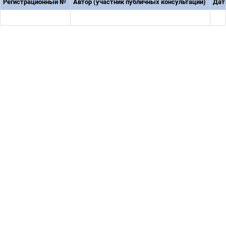
Регистрационный №
Автор (участник публичных консультаций)
Дат