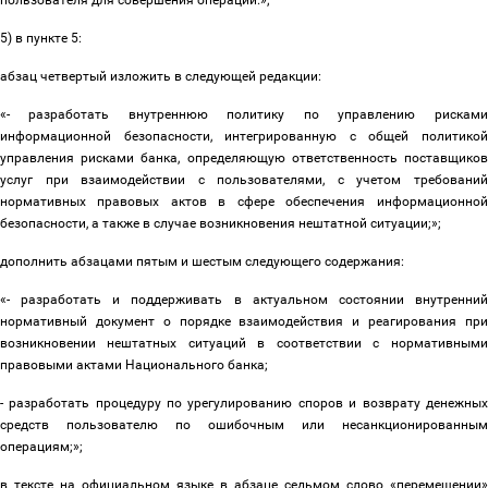
пользователя для совершения операции
.»;
5) в пункте 5:
абзац четвертый изложить в следующей редакции:
«
- разработать внутреннюю политику
по управлению рисками
информационной безопасности,
интегрированную с общей политико
управления рисками банка,
определяющую ответственность поставщико
услуг при взаимодействии с пользователями, с учетом требований
нормативных правовых актов в сфере обеспечения информационной
безопасности, а также в случае возникновения нештатной ситуации;
»;
дополнить абзацами пятым и шестым следующего содержания:
«
-
разработать и поддерживать в актуальном состоянии внутренний
нормативный документ о порядке взаимодействия и реагирования при
возникновении нештатных ситуаций в соответствии с нормативными
правовыми актами Национального банка;
- разработать процедуру
по урегулированию споров и возврату денежных
средств пользователю по ошибочным или несанкционированным
операциям;
»;
в тексте на официальном языке в абзаце седьмом слово «перемещении»