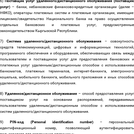
6)
Поставщик услуг удаленного/дистанционного обслуживания (поставщи
услуг)
–
банки, небанковские финансово-кредитные организации (далее
НФКО), операторы платежных систем и платежные организации, имеющие
лицензию/свидетельство Национального банка на право осуществления
отдельных банковских и платежных услуг, предусмотренные
законодательством Кыргызской Республики.
7)
Система удаленного/дистанционного обслуживания
–
совокупност
средств телекоммуникаций, цифровых и информационных технологий,
программного обеспечения и оборудования, обеспечивающих связь между
пользователем и поставщиком услуг для предоставления банковских и
платежных услуг удаленным/дистанционным способом с использованием
банкоматов, платежных терминалов, интернет-банкинга, электронного
кошелька, мобильного банкинга, мобильного приложения и иных способов
удаленного/дистанционного обслуживания.
8)
Удаленное/дистанционное обслуживание
–
способ предоставления услу
поставщиком услуг на основании распоряжений, передаваемых
пользователем удаленным/дистанционным способом с использованием
систем удаленного/дистанционного обслуживания.
9)
PIN-код (Personal identification number)
–
персональный
идентификационный номер,
позволяющий аутентифицироват