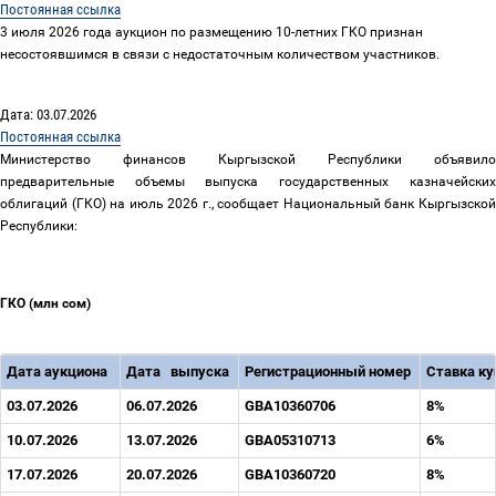
Постоянная ссылка
3
июля
2026
года аукцион по размещению
10
-летних ГКО признан
несостоявшимся в связи c недостаточным
количеством
участников
.
Дата: 03.07.2026
Постоянная ссылка
Министерство финансов Кыргызской Республики объявило
предварительные объемы выпуска государственных казначейских
облигаций (ГКО) на июль 2026
г., сообщает Национальный банк Кыргызско
Республики:
ГКО
(млн сом)
Дата аукциона
Дата
выпуска
Регистрационный
номер
Ставка к
03.07.2026
06.07.2026
GBA10360706
8%
10.07.2026
13.07.2026
GBA05310713
6%
17.07.2026
20.07.2026
GBA10360720
8%