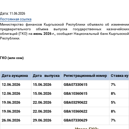
Дата: 11.06.2026
Постоянная ссылка
Министерство финансов Кыргызской Республики объявило об изменении
предварительного объема выпуска государственных казначейских
облигаций (ГКО) на
июнь 2026
г.,
сообщает Национальный банк Кыргызско
Республики.
ГКО (млн сом)
Дата аукциона
Дата
выпуска
Регистрационный номер
Ставка к
12.06.2026
15.06.2026
GBA07330615
7%
12.06.2026
15.06.2026
GBA10360615
8%
19.06.2026
22.06.2026
GBA03290622
5%
19.06.2026
22.06.2026
GBA10360622
8%
26.06.2026
29.06.2026
GBA07330629
7%