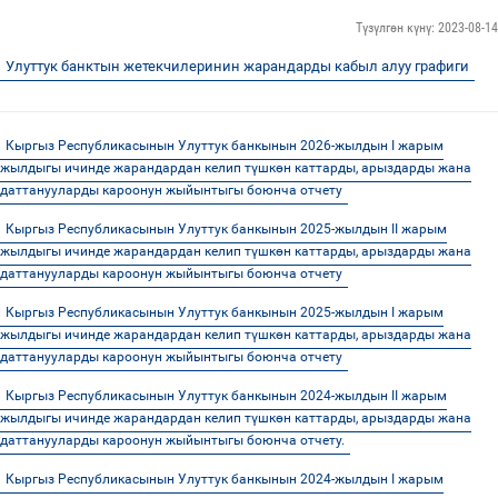
Түзүлгөн күнү: 2023-08-14
Улуттук банктын жетекчилеринин жарандарды кабыл алуу графиги
Кыргыз Республикасынын Улуттук банкынын 2026-жылдын I жарым
жылдыгы ичинде жарандардан келип түшкөн каттарды, арыздарды жана
даттанууларды кароонун жыйынтыгы боюнча отчету
Кыргыз Республикасынын Улуттук банкынын 2025-жылдын II жарым
жылдыгы ичинде жарандардан келип түшкөн каттарды, арыздарды жана
даттанууларды кароонун жыйынтыгы боюнча отчету
Кыргыз Республикасынын Улуттук банкынын 2025-жылдын I жарым
жылдыгы ичинде жарандардан келип түшкөн каттарды, арыздарды жана
даттанууларды кароонун жыйынтыгы боюнча отчету
Кыргыз Республикасынын Улуттук банкынын 2024-жылдын II жарым
жылдыгы ичинде жарандардан келип түшкөн каттарды, арыздарды жана
даттанууларды кароонун жыйынтыгы боюнча отчету.
Кыргыз Республикасынын Улуттук банкынын 2024-жылдын I жарым