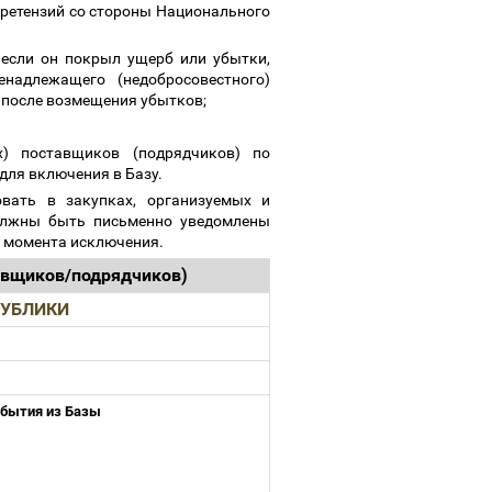
и претензий со стороны Национального
 если он покрыл ущерб или убытки,
надлежащего (недобросовестного)
а после возмещения убытков;
х) поставщиков (подрядчиков) по
 для включения в Базу.
вать в закупках, организуемых и
олжны быть письменно уведомлены
 с момента исключения.
тавщиков/подрядчиков)
ПУБЛИКИ
бытия из Базы