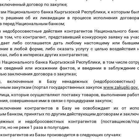
аключенный договор по закупке;
там Национального банка Кыргызской Республики, к которым был
то решение об их ликвидации в процессе исполнения договора
в перед Национальным банком;
ы недобросовестные действия контрагентов Национального банк
в том, что контрагент, представивший конкурсную заявку на учас
, дает либо соглашается дать любому настоящему или бывшем
ние в любой форме, либо оказать услугу с целью воздействия 
сах, либо в интересах других контрагентов;
 Национального банка Кыргызской Республики, в том числе сотр
х сведений или искажении фактов, и введении в заблуждение 
лью заключения договора о закупках;
ты, включенные в Базу ненадежных (недобросовестных)
нным закупкам (портал государственных закупок
www.zakupki.gov.
лица, которые осуществляют поставку товаров, выполнение работ
ения, совершенные ими в связи с процедурами закупок;
ключение контрагентов в Базу не освобождает их от испо
м банком, принятых по другим действующим договорам и заключе
ежных и недобросовестных контрагентов (поставщиков/по
и, но не реже 1 раза в полугодие.
контрагентов из Базы производится в следующих случаях: