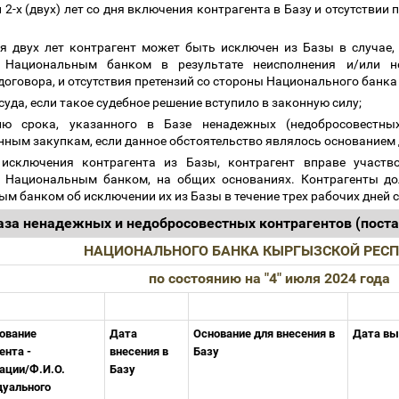
 2-х (двух) лет со дня включения контрагента в Базу и отсутстви
я двух лет контрагент может быть исключен из Базы в случае,
 Национальным банком в результате неисполнения и/или не
договора, и отсутствия претензий со стороны Национального банк
суда, если такое судебное решение вступило в законную силу;
ию срока, указанного в Базе ненадежных (недобросовестны
нным закупкам, если данное обстоятельство являлось основанием
исключения контрагента из Базы, контрагент вправе участво
 Национальным банком, на общих основаниях. Контрагенты д
м банком об исключении их из Базы в течение трех рабочих дней
аза ненадежных и недобросовестных контрагентов (пос
НАЦИОНАЛЬНОГО БАНКА КЫРГЫЗСКОЙ РЕС
по состоянию на "4" июля 2024 года
ование
Дата
Основание для внесения в
Дата вы
ента -
внесения в
Базу
ации/Ф.И.О.
Базу
дуального