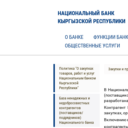
НАЦИОНАЛЬНЫЙ БАНК
КЫРГЫЗСКОЙ РЕСПУБЛИКИ
О БАНКЕ
ФУНКЦИИ БАН
ОБЩЕСТВЕННЫЕ УСЛУГИ
Политика "О закупках
Закупки и п
товаров, работ и услуг
Национальным банком
Кыргызской
Республики"
В Национал
(поставщик
База ненадежных и
разработана
недобросовестных
Контрагент 
контрагентов
(поставщиков/
закупках, о
подрядчиков)
Включению в
Национального банка
контрагенты