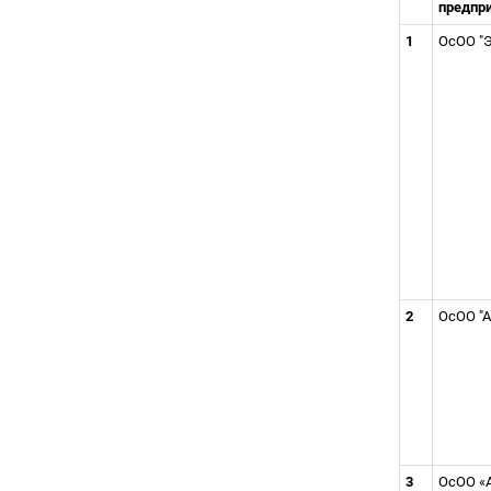
предпр
1
ОсОО "
2
ОсОО "
3
ОсОО «