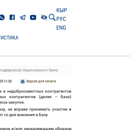
КЫР
РУС
ENG
ТИСТИКА
подрядчиков) Национального банка
25-11-20
Версия для печати
 и недобросовестных контрагентов
тных контрагентов (далее
–
База)
есса закупок.
зу, не вправе принимать участие в
т со дня внесения в Базу
олнили и/или ненадлежащим образом