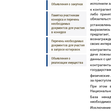
исполнили з
Объявления о закупках
к контраген
либо приня
Памятка участникам
обязательст
конкурса и перечень
необходимых
установлен
документов для участия
выразились 
в конкурсе
предлагает
вознагражде
Перечень необходимых
своих интере
документов для участия
в запросе котировок
контрагенты
даче ложны
Объявления о
данных с це
реализации имущества
контраген
государстве
физические 
за преступл
При этом в
Национальны
База ненад
необходимост
Исключение 