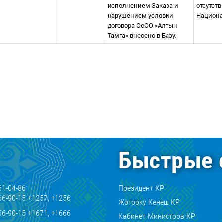
исполнением Заказа и
отсутст
нарушением условии
Национа
договора ОсОО «Алтын
Тамга» внесено в Базу.
Быстрые 
61-04-86
Президент КР
66-90-15 +1257, +1256
Жогорку Кенеш КР
66-90-15 +1671, +1666
Кабинет Министров КР