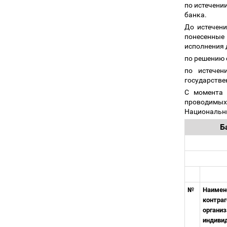
по истечении
банка.
До истечени
понесенные
исполнения 
по решению 
по истечен
государстве
С момента 
проводимых
Национальны
Б
№
Наимен
контраг
организ
индиви