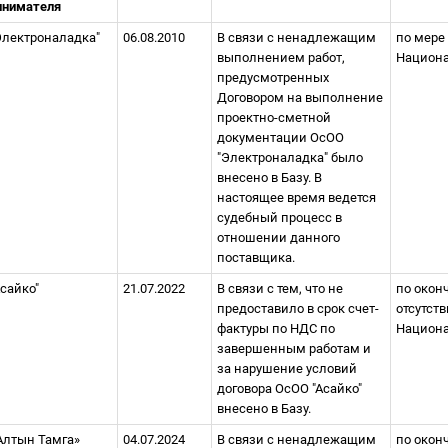
инимателя
Электроналадка"
06.08.2010
В связи с ненадлежащим
по мере
выполнением работ,
Национа
предусмотренных
Договором на выполнение
проектно-сметной
документации ОсОО
"Электроналадка" было
внесено в Базу. В
настоящее время ведется
судебный процесс в
отношении данного
поставщика.
Асайко"
21.07.2022
В связи с тем, что не
по оконч
предоставило в срок счет-
отсутст
фактуры по НДС по
Национа
завершенным работам и
за нарушение условий
договора ОсОО "Асайко"
внесено в Базу.
Алтын Тамга»
04.07.2024
В связи с ненадлежащим
по оконч