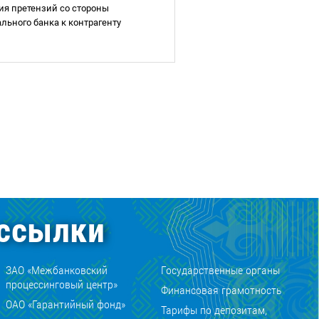
вия претензий со стороны
льного банка к контрагенту
ссылки
ЗАО «Межбанковский
Государственные органы
процессинговый центр»
Финансовая грамотность
ОАО «Гарантийный фонд»
Тарифы по депозитам,