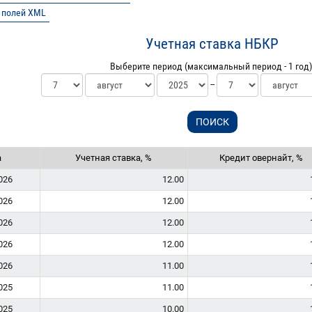
 полей XML
Учетная ставка НБКР
Выберите период (максимальный период - 1 год)
--
а
Учетная ставка, %
Кредит овернайт, %
026
12.00
026
12.00
026
12.00
026
12.00
026
11.00
025
11.00
025
10.00