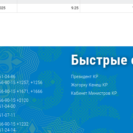
025
9.25
Быстрые 
61-04-86
Президент КР
66-90-15 +1257, +1256
Жогорку Кенеш КР
66-90-15 +1671, +1666
Кабинет Министров КР
66-90-15 +2120
61-04-00
61-07-11
66-90-15 +1232
61-24-14