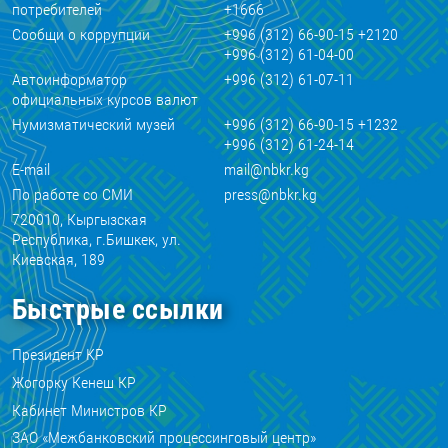
потребителей
+1666
Сообщи о коррупции
+996 (312) 66-90-15 +2120
+996 (312) 61-04-00
Автоинформатор
+996 (312) 61-07-11
официальных курсов валют
Нумизматический музей
+996 (312) 66-90-15 +1232
+996 (312) 61-24-14
E-mail
mail@nbkr.kg
По работе со СМИ
press@nbkr.kg
720010, Кыргызская
Республика, г.Бишкек, ул.
Киевская, 189
Быстрые ссылки
Президент КР
Жогорку Кенеш КР
Кабинет Министров КР
ЗАО «Межбанковский процессинговый центр»