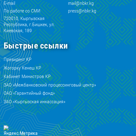
E-mail
mail@nbkr.kg
По работе со СМИ
press@nbkr.kg
720010, Кыргызская
Республика, г.Бишкек, ул.
Киевская, 189
Быстрые ссылки
Президент КР
Жогорку Кенеш КР
Кабинет Министров КР
ЗАО «Межбанковский процессинговый центр»
ОАО «Гарантийный фонд»
ЗАО «Кыргызская инкассация»