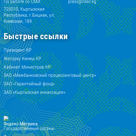
По работе со СМИ
press@nbkr.kg
720010, Кыргызская
Республика, г.Бишкек, ул.
Киевская, 189
Быстрые ссылки
Президент КР
Жогорку Кенеш КР
Кабинет Министров КР
ЗАО «Межбанковский процессинговый центр»
ОАО «Гарантийный фонд»
ЗАО «Кыргызская инкассация»
Государственные органы