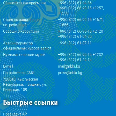
Общественная приемная
+996 (312) 61-04-86
+996 (312) 66-90-15 +1257,
+1256
Отдел по защите прав
+996 (312) 66-90-15 +1671,
потребителей
+1666
Сообщи о коррупции
+996 (312) 66-90-15 +2120
+996 (312) 61-04-00
Автоинформатор
+996 (312) 61-07-11
официальных курсов валют
Нумизматический музей
+996 (312) 66-90-15 +1232
+996 (312) 61-24-14
E-mail
mail@nbkr.kg
По работе со СМИ
press@nbkr.kg
720010, Кыргызская
Республика, г.Бишкек, ул.
Киевская, 189
Быстрые ссылки
Президент КР