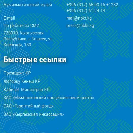
Нумизматический музей
+996 (312) 66-90-15 +1232
+996 (312) 61-24-14
E-mail
mail@nbkr.kg
По работе со СМИ
press@nbkr.kg
720010, Кыргызская
Республика, г.Бишкек, ул.
Киевская, 189
Быстрые ссылки
Президент КР
Жогорку Кенеш КР
Кабинет Министров КР
ЗАО «Межбанковский процессинговый центр»
ОАО «Гарантийный фонд»
ЗАО «Кыргызская инкассация»