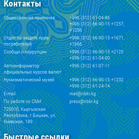
Контакты
Общественная приемная
+996 (312) 61-04-86
+996 (312) 66-90-15 +1257,
+1256
Отдел по защите прав
+996 (312) 66-90-15 +1671,
потребителей
+1666
Сообщи о коррупции
+996 (312) 66-90-15 +2120
+996 (312) 61-04-00
Автоинформатор
+996 (312) 61-07-11
официальных курсов валют
Нумизматический музей
+996 (312) 66-90-15 +1232
+996 (312) 61-24-14
E-mail
mail@nbkr.kg
По работе со СМИ
press@nbkr.kg
720010, Кыргызская
Республика, г.Бишкек, ул.
Киевская, 189
Быстрые ссылки