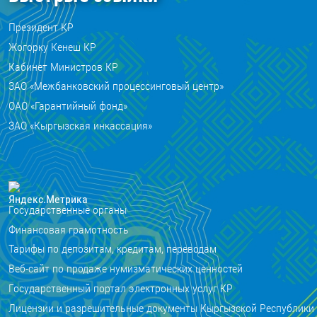
Президент КР
Жогорку Кенеш КР
Кабинет Министров КР
ЗАО «Межбанковский процессинговый центр»
ОАО «Гарантийный фонд»
ЗАО «Кыргызская инкассация»
Государственные органы
Финансовая грамотность
Тарифы по депозитам, кредитам, переводам
Веб-сайт по продаже нумизматических ценностей
Государственный портал электронных услуг КР
Лицензии и разрешительные документы Кыргызской Республики