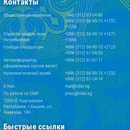
Контакты
Общественная приемная
+996 (312) 61-04-86
+996 (312) 66-90-15 +1257,
+1256
Отдел по защите прав
+996 (312) 66-90-15 +1671,
потребителей
+1666
Сообщи о коррупции
+996 (312) 66-90-15 +2120
+996 (312) 61-04-00
Автоинформатор
+996 (312) 61-07-11
официальных курсов валют
Нумизматический музей
+996 (312) 66-90-15 +1232
+996 (312) 61-24-14
E-mail
mail@nbkr.kg
По работе со СМИ
press@nbkr.kg
720010, Кыргызская
Республика, г.Бишкек, ул.
Киевская, 189
Быстрые ссылки