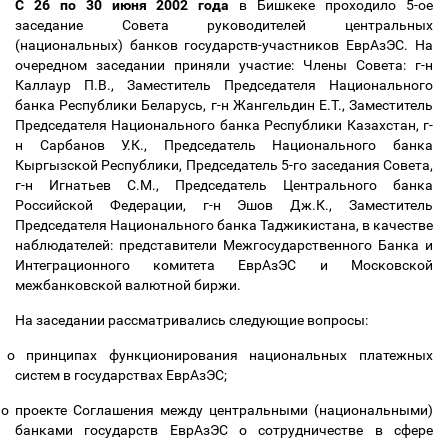
C 26 по 30 июня 2002 года
в Бишкеке проходило 5-ое
заседание Совета руководителей центральных
(национальных) банков государств-участников ЕврАзЭС. На
очередном заседании приняли участие: Члены Совета: г-н
Каллаур П.В., Заместитель Председателя Национального
банка Республики Беларусь, г-н Жангельдин Е.Т., Заместитель
Председателя Национального банка Республики Казахстан, г-
н Сарбанов У.К., Председатель Национального банка
Кыргызской Республики, Председатель 5-го заседания Совета,
г-н Игнатьев С.М., Председатель Центрального банка
Российской Федерации, г-н Эшов Дж.К., Заместитель
Председателя Национального банка Таджикистана, в качестве
наблюдателей: представители Межгосударственного Банка и
Интеграционного комитета ЕврАзЭС и Московской
межбанковской валютной биржи.
На заседании рассматривались следующие вопросы:
о принципах функционирования национальных платежных
систем в государствах ЕврАзЭС;
о проекте Соглашения между центральными (национальными)
банками государств ЕврАзЭС о сотрудничестве в сфере