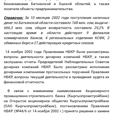
бизнесменами Баткенской и Ошской областей, а также
посетили объекты предпринимательства.
Справочно:
За 10 месяцев 2002 года поступление наличных
денег по Баткенской области составило 168 млн. сом, выдачи -
666,3 млн. сом, общая возвратность составила 25,2%. В
настоящее время в области действуют 9 филиалов
коммерческих банков, 4 региональных отделения КСФК, 2
обменных бюро и 27 действующих кредитных союзов.
14 ноября 2002 года Правлением НБКР были рассмотрены
вопросы деятельности дочерних компаний НБКР, а также
заслушаны отчеты Председателей Наблюдательных Советов
дочерних компаний НБКР. Было рассмотрено исполнение
дочерними компаниями протокольных поручений Правления
НБКР, вопросы текущей деятельности и проведения аудита их
финансовой отчетности.
В связи с изменением наименования Акционерного
промышленно-строительного банка (Кыргызпромстройбанк)
на Открытое акционерное общество Кыргызпромстройбанк
(ОАО Кыргызпромстройбанк), постановлением Правления
НБКР (№44/6 от 14 ноября 2002 г.) принято решение о замене