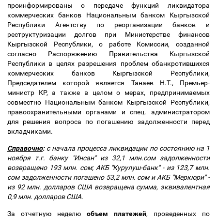
проинформированы о передаче функций ликвидатора
коммерческих банков Национальным банком Кыргызской
Республики Агентству по реорганизации банков и
реструктуризации долгов при Министерстве финансов
Кыргызской Республики, о работе Комиссии, созданной
согласно Распоряжению Правительства Кыргызской
Республики в целях разрешения проблем обанкротившихся
коммерческих банков Кыргызской Республики,
Председателем которой является Танаев Н.Т., Премьер-
министр КР, а также в целом о мерах, предпринимаемых
совместно Национальным банком Кыргызской Республики,
правоохранительными органами и спец. администратором
для решения вопроса по погашению задолженности перед
вкладчиками.
Справочно
:
с начала процесса ликвидации по состоянию на 1
ноября т.г. банку "Инсан" из 32,1 млн.сом задолженности
возвращено 193 млн. сом; АКБ "Курулуш-банк" - из 123,7 млн.
сом задолженности погашено 53,2 млн. сом и АКБ "Меркюри" -
из 92 млн. долларов США возвращена сумма, эквивалентная
0,9 млн. долларов США.
За отчетную неделю
объем платежей
, проведенных по