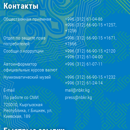
Контакты
Общественная приемная
+996 (312) 61-04-86
+996 (312) 66-90-15 +1257,
+1256
Отдел по защите прав
+996 (312) 66-90-15 +1671,
потребителей
+1666
Сообщи о коррупции
+996 (312) 66-90-15 +2120
+996 (312) 61-04-00
Автоинформатор
+996 (312) 61-07-11
официальных курсов валют
Нумизматический музей
+996 (312) 66-90-15 +1232
+996 (312) 61-24-14
E-mail
mail@nbkr.kg
По работе со СМИ
press@nbkr.kg
720010, Кыргызская
Республика, г.Бишкек, ул.
Киевская, 189