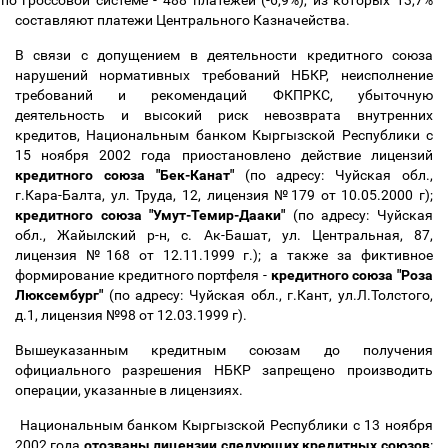
по гроссовой системе - 488 платежей (-6,9%), из которых 13,7%
составляют платежи Центрального Казначейства.
В связи с допущением в деятельности кредитного союза
нарушений нормативных требований НБКР, неисполнение
требований и рекомендаций ФКПРКС, убыточную
деятельность и высокий риск невозврата внутренних
кредитов, Национальным банком Кыргызской Республики с
15 ноября 2002 года приостановлено действие лицензий
кредитного союза "Бек-Канат"
(по адресу: Чуйская обл.,
г.Кара-Балта, ул. Труда, 12, лицензия №179 от 10.05.2000 г);
кредитного союза "Умут-Темир-Дааки"
(по адресу: Чуйская
обл., Жайылский р-н, с. Ак-Башат, ул. Центральная, 87,
лицензия №168 от 12.11.1999 г.); а также за фиктивное
формирование кредитного портфеля -
кредитного союза "Роза
Люксембург"
(по адресу: Чуйская обл., г.Кант, ул.Л.Толстого,
д.1, лицензия №98 от 12.03.1999 г).
Вышеуказанным кредитным союзам до получения
официального разрешения НБКР запрещено производить
операции, указанные в лицензиях.
Национальным банком Кыргызской Республики с 13 ноября
2002 года
отозваны лицензии следующих кредитных союзов
: