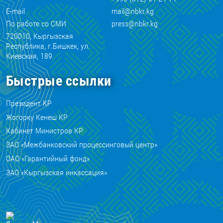
E-mail
mail@nbkr.kg
По работе со СМИ
press@nbkr.kg
720010, Кыргызская
Республика, г.Бишкек, ул.
Киевская, 189
Быстрые ссылки
Президент КР
Жогорку Кенеш КР
Кабинет Министров КР
ЗАО «Межбанковский процессинговый центр»
ОАО «Гарантийный фонд»
ЗАО «Кыргызская инкассация»