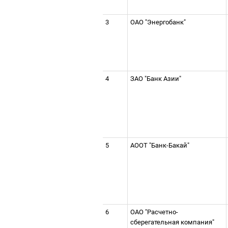
3
ОАО "Энергобанк"
4
ЗАО "Банк Азии"
5
АООТ "Банк-Бакай"
6
ОАО "Расчетно-
сберегательная компания"