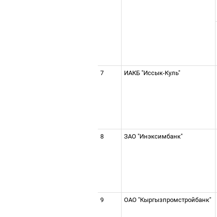
7
ИАКБ "Иссык-Куль"
8
ЗАО "Инэксимбанк"
9
ОАО "Кыргызпромстройбанк"