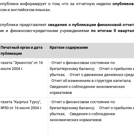
публики информирует о том, что за отчетную неделю
опубликов
ком и английском языках.
спублики представляет
сведения о публикации финансовой отче
ми и финансово-кредитными учреждениями
по итогам II кварта
Печатный орган и дата
Краткое содержание
публикации
газета "Эркинтоо" от 16
·
Отчет о финансовом состоянии по
июля 2004 г.
бухгалтерскому балансу;
·
Отчет о прибылях 
убытках;
·
Отчет о движении денежных сред
·
Отчет об изменениях в структуре капитала;
Сведения о соблюдении экономических
нормативов
газета "Кыргыз Туусу",
·
Отчет о финансовом состоянии по
№50 от 16 июля 2004 г.
бухгалтерскому балансу;
·
Отчет о прибылях 
убытках;
·
Сведения о соблюдении
экономических нормативов