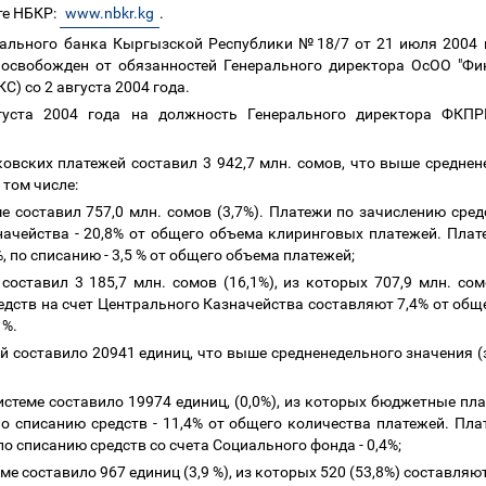
те НБКР:
www.nbkr.kg
.
льного банка Кыргызской Республики №18/7 от 21 июля 2004 г
 освобожден от обязанностей Генерального директора ОсОО "Ф
) со 2 августа 2004 года.
густа 2004 года на должность Генерального директора ФКП
овских платежей составил 3 942,7 млн. сомов, что выше среднен
в том числе:
е составил 757,0 млн. сомов (3,7%). Платежи по зачислению сред
значейства - 20,8% от общего объема клиринговых платежей. Плат
, по списанию - 3,5 % от общего объема платежей;
составил 3 185,7 млн. сомов (16,1%), из которых 707,9 млн. со
дств на счет Центрального Казначейства составляют 7,4% от общ
,1%.
составило 20941 единиц, что выше средненедельного значения (з
стеме составило 19974 единиц, (0,0%), из которых бюджетные пла
по списанию средств - 11,4% от общего количества платежей. Пла
по списанию средств со счета Социального фонда - 0,4%;
ме составило 967 единиц (3,9 %), из которых 520 (53,8%) составл