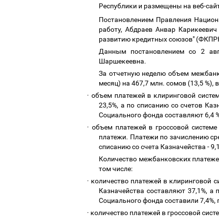
Республики и размещены на веб-сай
Постановлением Правления Национа
работу, Абдраев Анвар Карикеевич
развитию кредитных союзов" (ФКПРКС
Данным постановлением со 2 ав
Шаршекеевна.
За отчетную неделю объем межбанк
месяц) на 467,7 млн. сомов (13,5 %), 
·
объем платежей в клиринговой систем
23,5%, а по списанию со счетов Ка
Социального фонда составляют 6,4 %
·
объем платежей в гроссовой системе 
платежи. Платежи по зачислению сре
списанию со счета Казначейства - 9
Количество межбанковских платежей 
том числе:
·
количество платежей в клиринговой си
Казначейства составляют 37,1%, а 
Социального фонда составили 7,4%, 
·
количество платежей в гроссовой систе