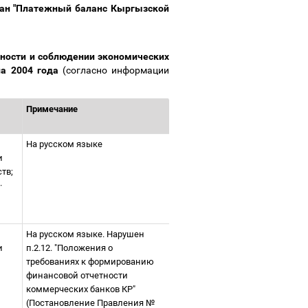
ан "Платежный баланс Кыргызской
тности и соблюдении экономических
ла 2004 года
(согласно информации
Примечание
На русском языке
и
ств;
·
На русском языке. Нарушен
и
п.2.12. "Положения о
требованиях к формированию
финансовой отчетности
коммерческих банков КР"
(Постановление Правления №