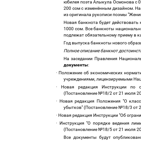
юбилея поэта Алыкула Осмонова с 0
200 сом с изменённым дизайном. На
из оригинала рукописи поэмы "Жени
Новая банкнота будет действовать на
1000 сом. Все банкноты националь
подлежат обязательному приему в к
Год выпуска банкноты нового образ
Полное описание банкнот достоинст
На заседании Правления Национал
документы
:
·
Положение об экономических нормати
учреждениями, лицензируемыми Нац
·
Новая редакция Инструкции по о
(Постановление №18/2 от 21 июля 20
·
Новая редакция Положения "О класс
убытков" (Постановление №18/3 от 2
·
Новая редакция Инструкции "Об ограни
·
Инструкция "О порядке ведения лим
(Постановление №18/5 от 21 июля 20
Все документы будут опубликова