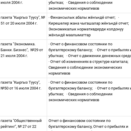
июля 2004 г.
убытках;
·
Сведения о соблюдении
экономических нормативов
газета "Кыргыз Туусу", №
·
Финансылык абалы жёнъндё отчет;
·
51 от 20 июля 2004 г.
Кирешелер жана чыгашалар жёнъндё отчет;
Экономикалык нормативдерди колдонуу
жёнъндё маалыматтар
газета "Экономика.
·
Отчет о финансовом состоянии по
Банки. Бизнес",
№29 от
бухгалтерскому балансу;
·
Отчет о прибылях 
21 июля 2004 г.
убытках;
·
Отчет о движении денежных сред
·
Отчет об изменениях в структуре капитала;
Сведения о соблюдении экономических
нормативов
газета "Кыргыз Туусу",
·
Отчет о финансовом состоянии по
№50 от 16 июля 2004 г.
бухгалтерскому балансу;
·
Отчет о прибылях 
убытках;
·
Сведения о соблюдении
экономических нормативов
газета "Общественный
Отчет о финансовом состоянии по
рейтинг", № 27 от 22
бухгалтерскому балансу, Отчет о прибылях и