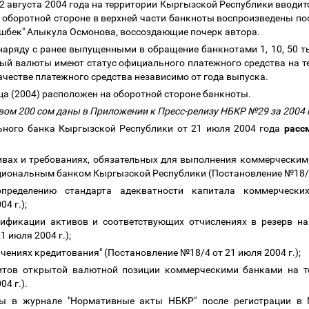
2 августа 2004 года на территории Кыргызской Республики вводи
 оборотной стороне в верхней части банкноты воспроизведены п
шбек" Алыкула Осмонова, воссоздающие почерк автора.
ряду с ранее выпущенными в обращение банкнотами 1, 10, 50 тыйын
ный валюты имеют статус официального платежного средства на т
ачестве платежного средства независимо от года выпуска.
ца (2004) расположен на оборотной стороне банкноты.
вом 200 сом даны в Приложении к Пресс-релизу НБКР №29 за 2004 
ьного банка Кыргызской Республики от 21 июля 2004 года
расс
вах и требованиях, обязательных для выполнения коммерчески
иональным банком Кыргызской Республики (Постановление №18/1 
пределению стандарта адекватности капитала коммерчески
04 г.);
ификации активов и соответствующих отчислениях в резерв на
1 июля 2004 г.);
чениях кредитования" (Постановление №18/4 от 21 июля 2004 г.);
итов открытой валютной позиции коммерческими банками на т
04 г.).
ны в журнале "Нормативные акты НБКР" после регистрации в 