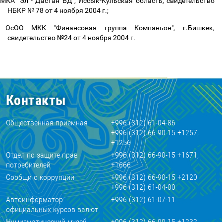
МКА "Эл - Дастан БД", Иссык-Кульская область, свидетельство
НБКР № 78 от 4 ноября 2004 г.;
ОсОО МКК "Финансовая группа Компаньон", г.Бишкек,
свидетельство №24 от 4 ноября 2004 г.
Контакты
Общественная приемная
+996 (312) 61-04-86
+996 (312) 66-90-15 +1257,
+1256
Отдел по защите прав
+996 (312) 66-90-15 +1671,
потребителей
+1666
Сообщи о коррупции
+996 (312) 66-90-15 +2120
+996 (312) 61-04-00
Автоинформатор
+996 (312) 61-07-11
официальных курсов валют
Нумизматический музей
+996 (312) 66-90-15 +1232