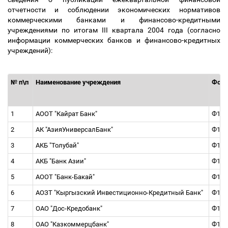
отчетности и соблюдении экономических нормативов
коммерческими банками и финансово-кредитными
учреждениями по итогам III квартала 2004 года (согласно
информации коммерческих банков и финансово-кредитных
учреждений):
№ п\п
Наименование учреждения
Форм
1
АООТ "Кайрат Банк"
Ф1, 
2
АК "АзияУниверсалБанк"
Ф1, 
3
АКБ "Толубай"
Ф1, 
4
АКБ "Банк Азии"
Ф1, 
5
АООТ "Банк-Бакай"
Ф1, 
6
АОЗТ "Кыргызский Инвестиционно-Кредитный Банк"
Ф1, 
7
ОАО "Дос-Кредобанк"
Ф1, 
8
ОАО "Казкоммерцбанк"
Ф1, 