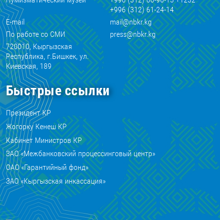
+996 (312) 61-24-14
E-mail
mail@nbkr.kg
По работе со СМИ
press@nbkr.kg
720010, Кыргызская
Республика, г.Бишкек, ул.
Киевская, 189
Быстрые ссылки
Президент КР
Жогорку Кенеш КР
Кабинет Министров КР
ЗАО «Межбанковский процессинговый центр»
ОАО «Гарантийный фонд»
ЗАО «Кыргызская инкассация»