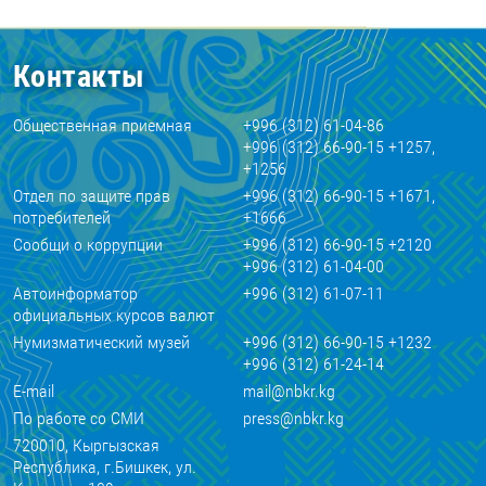
Контакты
Общественная приемная
+996 (312) 61-04-86
+996 (312) 66-90-15 +1257,
+1256
Отдел по защите прав
+996 (312) 66-90-15 +1671,
потребителей
+1666
Сообщи о коррупции
+996 (312) 66-90-15 +2120
+996 (312) 61-04-00
Автоинформатор
+996 (312) 61-07-11
официальных курсов валют
Нумизматический музей
+996 (312) 66-90-15 +1232
+996 (312) 61-24-14
E-mail
mail@nbkr.kg
По работе со СМИ
press@nbkr.kg
720010, Кыргызская
Республика, г.Бишкек, ул.