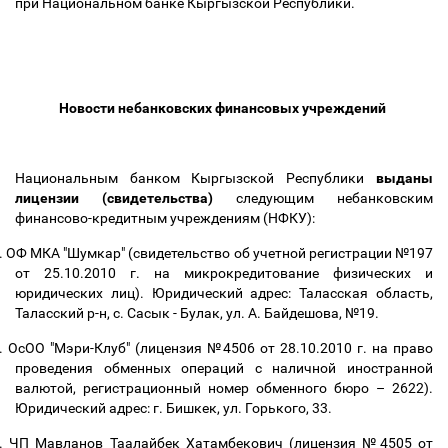
при Национальном банке Кыргызской Республики.
Новости небанковских финансовых учреждений
Национальным банком Кыргызской Республики
выданы
лицензии (свидетельства)
следующим небанковским
финансово-кредитным учреждениям (НФКУ):
.
ОФ МКА "Шумкар" (свидетельство об учетной регистрации №197
от 25.10.2010 г. на микрокредитование физических и
юридических лиц). Юридический адрес: Таласская область,
Таласский р-н, с. Сасык - Булак, ул. А. Байдешова, №19.
.
ОсОО "Мэри-Клуб" (лицензия №4506 от 28.10.2010 г. на право
проведения обменных операций с наличной иностранной
валютой, регистрационный номер обменного бюро
–
2622).
Юридический адрес: г. Бишкек, ул. Горького, 33.
.
ЧП Мавланов Таалайбек Хатамбекович (лицензия №4505 от