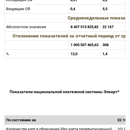
Входящие СФ
0,4
5,5
Средненедельные показат
Абсолютное значение
8 407 515 825,82
22 167
Отклонение показателей за отчетный период от с
1 005 507 465,63
308
%
12,0
1,4
Показатели национальной платежной
системы Элкарт*
По состоянию на
22.10.2
Количество карт в обращении (без учета перевыпущенных)
101 01