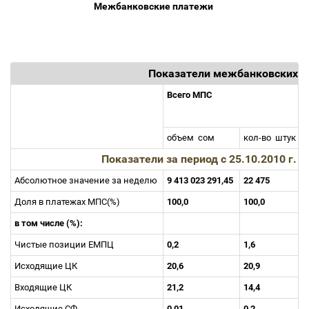
Межбанковские платежи
Показатели межбанковских 
Всего МПС
объем
сом
кол-во
штук
Показатели за период с 25.10.2010 г. п
Абсолютное значение за неделю
9 413 023 291,45
22 475
Доля в платежах МПС(%)
100,0
100,0
в том числе (%):
Чистые позиции ЕМПЦ
0,2
1,6
Исходящие ЦК
20,6
20,9
Входящие ЦК
21,2
14,4
Исходящие СФ
0,01
0,2