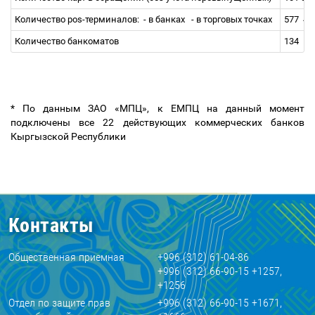
Количество pos-терминалов:
- в банках
- в торговых точках
577
44
Количество банкоматов
134
* По данным ЗАО «МПЦ», к ЕМПЦ на данный момент
подключены все 22 действующих коммерческих банков
Кыргызской Республики
Контакты
Общественная приемная
+996 (312) 61-04-86
+996 (312) 66-90-15 +1257,
+1256
Отдел по защите прав
+996 (312) 66-90-15 +1671,