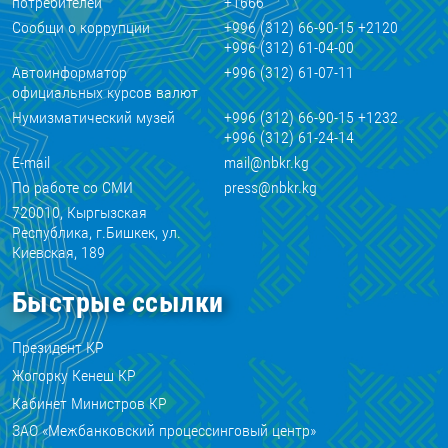
потребителей
+1666
Сообщи о коррупции
+996 (312) 66-90-15 +2120
+996 (312) 61-04-00
Автоинформатор
+996 (312) 61-07-11
официальных курсов валют
Нумизматический музей
+996 (312) 66-90-15 +1232
+996 (312) 61-24-14
E-mail
mail@nbkr.kg
По работе со СМИ
press@nbkr.kg
720010, Кыргызская
Республика, г.Бишкек, ул.
Киевская, 189
Быстрые ссылки
Президент КР
Жогорку Кенеш КР
Кабинет Министров КР
ЗАО «Межбанковский процессинговый центр»