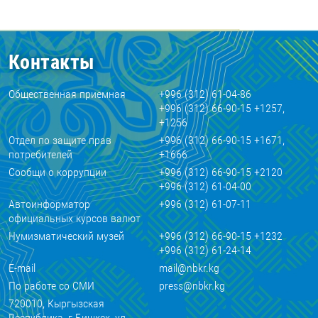
Контакты
Общественная приемная
+996 (312) 61-04-86
+996 (312) 66-90-15 +1257,
+1256
Отдел по защите прав
+996 (312) 66-90-15 +1671,
потребителей
+1666
Сообщи о коррупции
+996 (312) 66-90-15 +2120
+996 (312) 61-04-00
Автоинформатор
+996 (312) 61-07-11
официальных курсов валют
Нумизматический музей
+996 (312) 66-90-15 +1232
+996 (312) 61-24-14
E-mail
mail@nbkr.kg
По работе со СМИ
press@nbkr.kg
720010, Кыргызская
Республика, г.Бишкек, ул.