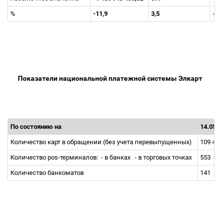
%
-11,9
3,5
-1,
Показатели национальной платежной
системы Элкарт
По состоянию на
14.05.
Количество карт в обращении (без учета перевыпущенных)
109 47
Количество pos-терминалов:
- в банках
- в торговых точках
553
41
Количество банкоматов
141