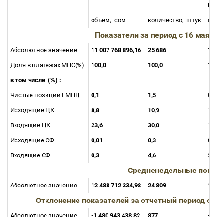
Кл
объем,
сом
количество,
штук
об
Показатели за период c 16 мая п
Абсолютное значение
11 007 768 896,16
25 686
1 1
Доля в платежах МПС(%)
100,0
100,0
10
в том числе
(%) :
Чистые позиции ЕМПЦ
0,1
1,5
0,
Исходящие ЦК
8,8
10,9
13
Входящие ЦК
23,6
30,0
18
Исходящие СФ
0,01
0,3
0,
Входящие СФ
0,3
4,6
2,
Средненедельные пока
Абсолютное значение
12 488 712 334,98
24 809
1 2
Отклонение показателей за отчетный период о
Абсолютное значение
-1 480 943 438,82
877
-11