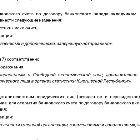
нковского счета по договору банковского вклада вкладчикам
 внести следующие изменения:
тистики» исключить;
дакции:
зменениями и дополнениями, заверенную нотариально».
и 7) соответственно;
 содержания:
рированным в Свободной экономической зоне, дополнительно 
ческого лица в органах статистики Кыргызской Республики;».
ставительствам юридических лиц (резидентов и нерезиденто
ке, для открытия банковского счета по договору банковского вк
ния:
дакции:
тельности головной организации, с изменениями и дополнениями, 