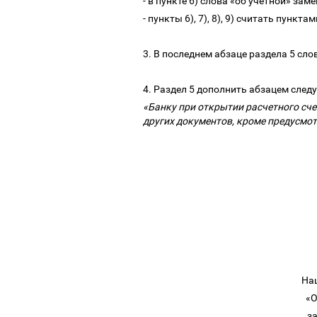
- в пункте 6) слова «об учетной» за
- пункты 6), 7), 8), 9) считать пунктам
3. В последнем абзаце раздела 5 сл
4. Раздел 5 дополнить абзацем сле
«Банку при открытии расчетного сче
других документов, кроме предусмо
Нац
«О
з