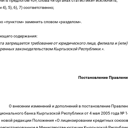
менить предлогом
«о»,
слова
«и органах статистики» исключить;
и 4), 5), 6), 7) соответственно;
ово «пунктом» заменить словом «разделом».
дующего содержания:
та запрещается требование от юридического лица, филиала и (или)
тренных законодательством Кыргызской Республики.».
Постановление Правления
О внесении изменений и дополнений в постановление Правле
ионального банка Кыргызской Республики от 4 мая 2005 года № 
 новой редакции Положения «О лицензировании кредитных союзо
арегистрированное в Министерстве юстиции Кыргызской Республи