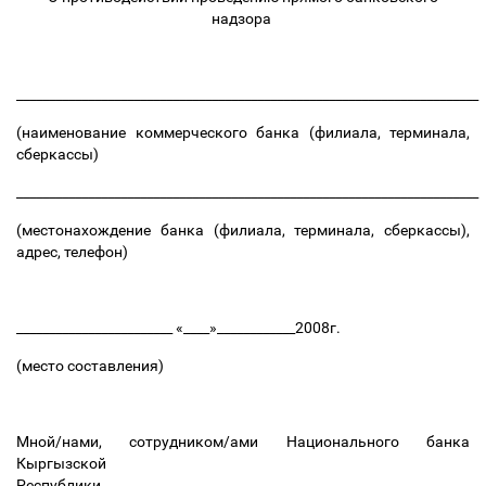
надзора
_______________________________________________________________________
(наименование коммерческого банка (филиала, терминала,
сберкассы)
_______________________________________________________________________
(местонахождение банка (филиала, терминала, сберкассы),
адрес, телефон)
________________________ «____»____________2008г.
(место составления)
Мной/нами, сотрудником/ами Национального банка
Кыргызской
Республики____________________________________________________________