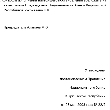
.
Контроль исполнения настоящего постановления возложить на
заместителя Председателя Национального банка Кыргызской
Республики Боконтаева К.К.
Председатель Алапаев М.О.
Утверждены
постановлением Правления
Национального банка
Кыргызской Республики
от 28 мая 2008 года № 22/5