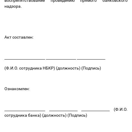
воспрепятствование проведению прямого банковского
надзора.
Акт составлен:
_______________________ _________________ ________________
(Ф.И.О. сотрудника НБКР) (должность) (Подпись)
Ознакомлен:
_______________________ ________________ ________________ (Ф.И.О.
сотрудника банка) (должность) (Подпись)