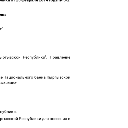
лики от 25 февраля 2014 года № 5/2
анка
а
т"
ргызской Республики", Правление
вке Национального банка Кыргызской
зменение:
спублики;
ргызской Республики для внесения в