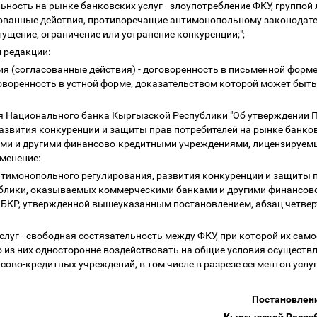
льность на рынке банковских услуг - злоупотребление ФКУ, групп
ованные действия, противоречащие антимонопольному законодател
пущение, ограничение или устранение конкуренции;";
й редакции:
я (согласованные действия) - договоренность в
письменной форме
оворенность в устной форме, доказательством которой может быть
ия Национального банка Кыргызской Республики "Об утверждении 
азвития конкуренции и защиты прав потребителей на рынке банков
и и другими финансово-кредитными учреждениями, лицензируемы
зменение:
нтимонопольного регулирования, развития конкуренции и защиты 
ублики, оказываемых коммерческими банками и другими финансов
КР, утвержденной вышеуказанным постановлением, абзац четверт
слуг - свободная состязательность между ФКУ, при которой их сам
из них односторонне воздействовать на общие условия осуществл
сово-кредитных учреждений, в том числе в разрезе сегментов услуг
Постановлен