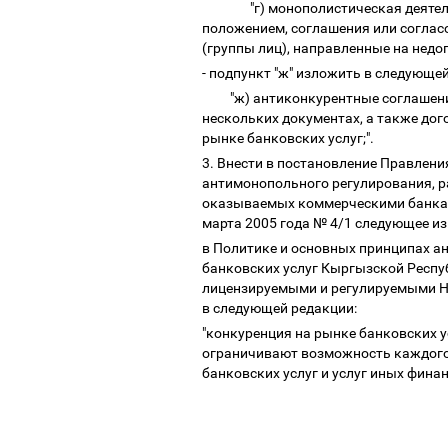
"г) монополистическая деяте
положением, соглашения или соглас
(группы лиц), направленные на недо
- подпункт "ж" изложить в следующе
"ж) антиконкурентные соглашени
нескольких документах, а также дог
рынке банковских услуг;".
3. Внести в постановление Правлен
антимонопольного регулирования, р
оказываемых коммерческими банкам
марта 2005 года № 4/1 следующее и
в Политике и основных принципах а
банковских услуг Кыргызской Респ
лицензируемыми и регулируемыми НБ
в следующей редакции:
"конкуренция на рынке банковских у
ограничивают возможность каждого 
банковских услуг и услуг иных финан