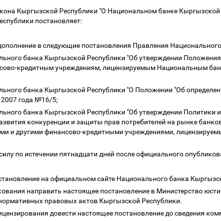
 Закона Кыргызской Республики "О Национальном банке Кыргызской
еспублики постановляет:
дополнение в следующие постановления Правления Национальног
льного банка Кыргызской Республики "Об утверждении Положения
нсово-кредитным учреждениям, лицензируемым Национальным бан
ального банка Кыргызской Республики "О Положении "Об определе
а 2007 года №16/5;
льного банка Кыргызской Республики "Об утверждении Политики 
азвития конкуренции и защиты прав потребителей на рынке банков
и и другими финансово-кредитными учреждениями, лицензируемы
силу по истечении пятнадцати дней после официального опублико
остановление на официальном сайте Национального банка Кыргызс
икования направить настоящее постановление в Министерство юст
р нормативных правовых актов Кыргызской Республики.
ицензирования довести настоящее постановление до сведения ком