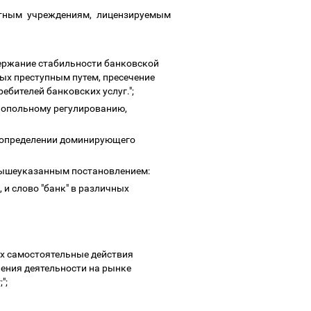
итным учреждениям, лицензируемым
ержание стабильности банковской
ых преступным путем, пресечение
ебителей банковских услуг.";
онопольному регулированию,
б определении доминирующего
 вышеуказанным постановлением:
 и слово "банк" в различных
 их самостоятельные действия
ения деятельности на рынке
;";