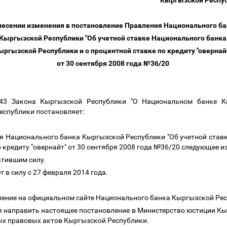
Кыргызской Респуб
несении изменения в постановление Правления Национального б
Кыргызской Республики "Об учетной ставке Национального банк
ыргызской Республики и о процентной ставке по кредиту "овернай
от 30 сентября 2008 года №36/20
 43 Закона Кыргызской Республики "О Национальном банке Кы
еспублики постановляет:
ия Национального банка Кыргызской Республики "Об учетной ста
о кредиту "овернайт" от 30 сентября 2008 года №36/20 следующее и
атившим силу.
 в силу с 27 февраля 2014 года.
ление на официальном сайте Национального банка Кыргызской Ре
я направить настоящее постановление в Министерство юстиции Кы
ых правовых актов Кыргызской Республики.