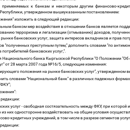
, применяемых к банкам и некоторым другим финансово-кред
Республики, утвержденном вышеуказанным постановлением:
ложения" изложить в следующей редакции:
ьным банком мер воздействия в отношении банков является подд
ованию терроризма и легализации (отмыванию) доходов, полученн
рынке банковских услуг, защита интересов вкладчиков и прав потр
 слов "полученных преступным путем," дополнить словами "по антим
 потребителей банковских услуг,".
ия Национального банка Кыргызской Республики "О Положении "О
г" от 28 марта 2007 года №16/5, следующие изменения:
нирующего положения на рынке банковских услуг", утвержденном
менить словами "Национальный банк" в различных падежных формах,
"ФКУ";
ложения":
й редакции:
вских услуг - свободная состязательность между ФКУ, при которой
из них односторонне воздействовать на общие условия осуществл
сово-кредитных учреждений, в том числе в разрезе сегментов услуг
 редакции: