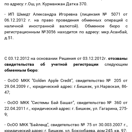
по адресу: г.Ош, ул. Курманжан Датка 370.
- ИП Шмидт Александра Игоревна (лицензия № 5071 от
06.12.2012 г. на право проведения обменных операций с
наличной иностранной валютой). Обменное бюро с
регистрационным №3056 находится по адресу: мкр.Асанбай,
д.51.
С 03.12.2012 на основании Решения от 03.12.2012г.
отозваны
свидетельства об учетной регистрации
следующим
обменным бюро
:
- ОсОО МКК "Gоlden Apple Credit", свидетельство № 205 от
29.04.2009 г., юридический адрес: г.Бишкек, ул.Нарвская, 86-
47;
- ОсОО МКК "Системы Бай Башат", свидетельство № 360 от
22.04.2011 г., юридический адрес: г. Бишкек, ул. Гагарина, 275-
9;
- ОсОО МКК "Байленд", свидетельство № 75 от 30.003.2007 г.,
юридический адрес: г. Бишкек, ул. Боконбаева, дом 245, кв. 97;