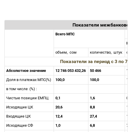
Показатели межбанковск
Всего МПС
Кл
объем,
сом
количество,
штук
об
Показатели за период c 3 по 7 
Абсолютное значение
12 746 053 432,26
50 466
1 6
Доля в платежах МПС(%)
100,0
100,0
12
в том числе
(%) :
Чистые позиции ЕМПЦ
0,1
1,6
0,
Исходящие ЦК
20,6
8,8
17
Входящие ЦК
12,4
27,4
11
Исходящие СФ
1,0
6,8
7,