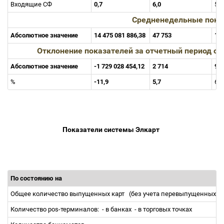
Входящие СФ
0,7
6,0
5,
Средненедельные пока
Абсолютное значение
14 475 081 886,38
47 753
1 5
Отклонение показателей за отчетный период о
Абсолютное значение
-1 729 028 454,12
2 714
98 
%
-11,9
5,7
6,
Показатели системы Элкарт
По состоянию на
Общее количество выпущенных карт
(без учета перевыпущенных)
Количество pos-терминалов:
- в банках
- в торговых точках