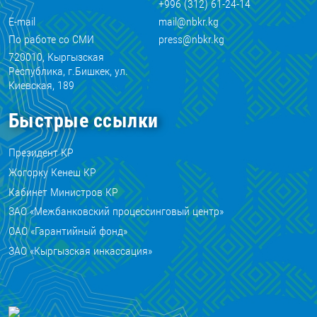
+996 (312) 61-24-14
E-mail
mail@nbkr.kg
По работе со СМИ
press@nbkr.kg
720010, Кыргызская
Республика, г.Бишкек, ул.
Киевская, 189
Быстрые ссылки
Президент КР
Жогорку Кенеш КР
Кабинет Министров КР
ЗАО «Межбанковский процессинговый центр»
ОАО «Гарантийный фонд»
ЗАО «Кыргызская инкассация»