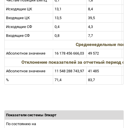
Чистые позиции ЕМПЦ
0,1
1,8
1,
Исходящие ЦК
13,1
8,4
19
Входящие ЦК
13,5
39,5
19
Исходящие СФ
0,4
4,3
4,
Входящие СФ
0,8
7,7
7,
Средненедельные пока
Абсолютное значение
16 178 456 666,03
49 572
1 
Отклонение показателей за отчетный период о
Абсолютное значение
11 548 288 743,97
41 485
1 
%
71,4
83,7
85
Показатели системы Элкарт
По состоянию на