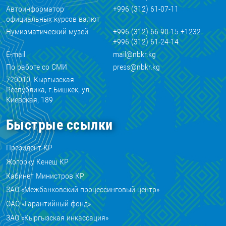
Автоинформатор
+996 (312) 61-07-11
официальных курсов валют
Нумизматический музей
+996 (312) 66-90-15 +1232
+996 (312) 61-24-14
E-mail
mail@nbkr.kg
По работе со СМИ
press@nbkr.kg
720010, Кыргызская
Республика, г.Бишкек, ул.
Киевская, 189
Быстрые ссылки
Президент КР
Жогорку Кенеш КР
Кабинет Министров КР
ЗАО «Межбанковский процессинговый центр»
ОАО «Гарантийный фонд»
ЗАО «Кыргызская инкассация»