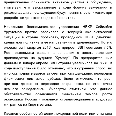
предложением принимать активное участие в обсуждении,
учитывая, что высказанные в ходе форума замечания и
рекомендации в последующем будут приняты во внимание при
разработке денежно-кредитной политики.
Начальник Экономического управления НБКР Сейилбек
Урустемов кратко рассказал о текущей экономической
ситуации в стране, прогнозах, проводимой НБКР денежно-
кредитной политике и ее направлении в дальнейшем. По его
словам, за I квартал 2013 года прирост ВВП составил 7,6%.
Рост экономики связан, в основном с восстановлением
производства на руднике "Кумтор". По предварительным
данным в январе-апреле ВВП страны увеличился на 8,2%. В
ходе выступления было отмечено, что внутренний спрос, во
многом, подпитывается за счет притока денежных переводов
физических лиц из-за рубежа. Было отмечено, что рост
притока денежных переводов сохраняется, но его темпы
немного замедлились. Эксперты отметили, что данное
обстоятельство объясняется снижением темпов роста
экономики России - основной страны-реципиента трудовых
мигрантов из Кыргызстана.
Касаясь особенностей денежно-кредитной политики с начала