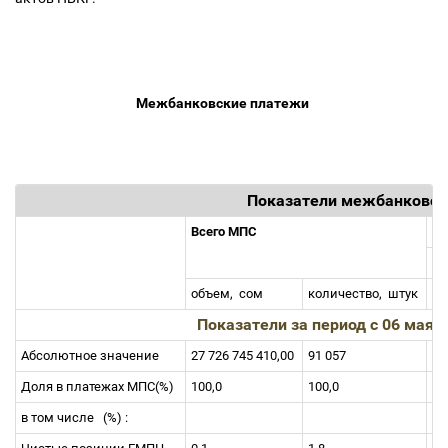
Межбанковские платежи
Показатели межбанковск
Всего МПС
Кл
объем,
сом
количество,
штук
об
Показатели за период c 06 мая п
Абсолютное значение
27 726 745 410,00
91 057
3 
Доля в платежах МПС(%)
100,0
100,0
10
в том числе
(%) :