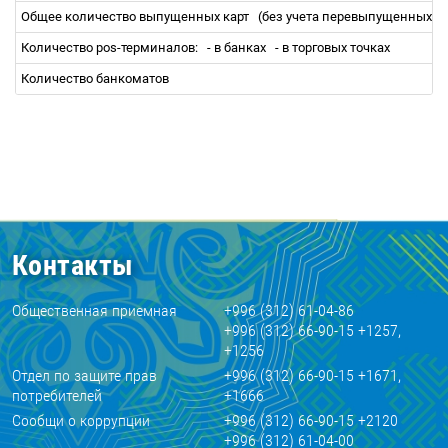
Общее количество выпущенных карт
(без учета перевыпущенных)
Количество pos-терминалов:
- в банках
- в торговых точках
Количество банкоматов
Контакты
Общественная приемная
+996 (312) 61-04-86
+996 (312) 66-90-15 +1257,
+1256
Отдел по защите прав
+996 (312) 66-90-15 +1671,
потребителей
+1666
Сообщи о коррупции
+996 (312) 66-90-15 +2120
+996 (312) 61-04-00