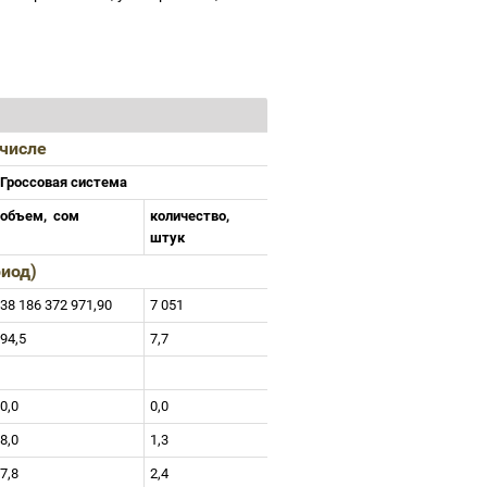
 числе
Гроссовая система
объем,
сом
количество,
штук
риод)
38 186 372 971,90
7 051
94,5
7,7
0,0
0,0
8,0
1,3
7,8
2,4