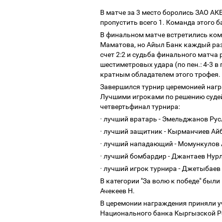
В матче за 3 место боролись ЗАО АК
пропустить всего 1. Команда этого
В финальном матче встретились ко
Маматова, но Айыл Банк каждый раз 
счет 2:2 и судьба финального матча
шестиметровых удара (по пен.: 4-3 
кратным обладателем этого трофея
Завершился турнир церемонией нагр
Лучшими игроками по решению судей
четвертьфинал турнира:
· лучший вратарь - Эмельджанов Рус
· лучший защитник - Кырманчиев Ай
· лучший нападающий - Момункулов 
· лучший бомбардир - Джантаев Нурл
· лучший игрок турнира - Джетыбае
В категории "За волю к победе" был
Ачекеев Н.
В церемонии награждения приняли уч
Национального банка Кыргызской Ре