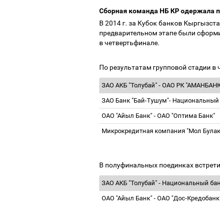
Сборная команда НБ КР одержала п
В 2014 г. за Кубок банков Кыргызс
предварительном этапе были сформи
в четвертьфинале.
По результатам групповой стадии в
ЗАО АКБ "Толубай" - ОАО РК "АМАНБАН
ЗАО Банк "Бай-Тушум"- Национальный
ОАО "Айыл Банк" - ОАО "Оптима Банк"
Микрокредитная компания "Мол Булак
В полуфинальных поединках встрет
ЗАО АКБ "Толубай" - Национальный ба
ОАО "Айыл Банк" - ОАО "Дос-Кредобан