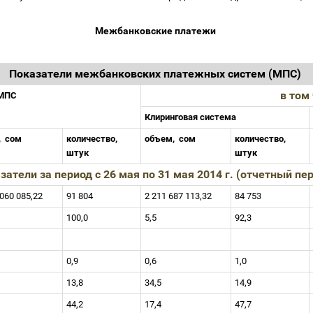
Межбанковские платежи
Показатели межбанковских платежных систем (МПС)
в том
 МПС
Клиринговая система
,
сом
количество,
объем,
сом
количество,
штук
штук
затели за период c 26 мая по 31 мая 2014 г. (отчетный пе
 060 085,22
91 804
2 211 687 113,32
84 753
100,0
5,5
92,3
0,9
0,6
1,0
13,8
34,5
14,9
44,2
17,4
47,7