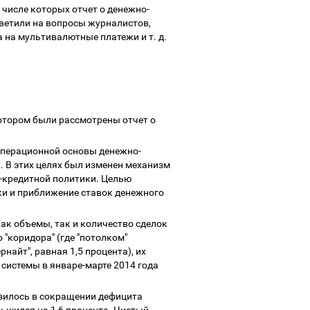
числе которых отчет о денежно-
тветили на вопросы журналистов,
на мультивалютные платежи и т. д.
отором были рассмотрены отчет о
 операционной основы денежно-
. В этих целях был изменен механизм
-кредитной политики. Целью
ки и приближение ставок денежного
ак объемы, так и количество сделок
"коридора" (где "потолком"
рнайт", равная 1,5 процента), их
 системы в январе-марте 2014 года
азилось в сокращении дефицита