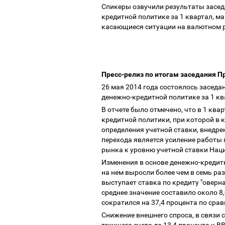
Спикеры озвучили результаты засед
кредитной политике за 1 квартал, м
касающиеся ситуации на валютном р
Пресс-релиз по итогам заседания П
26 мая 2014 года состоялось засед
денежно-кредитной политике за 1 к
В отчете было отмечено, что в 1 кв
кредитной политики, при которой в 
определения учетной ставки, внед
перехода является усиление работы
рынка к уровню учетной ставки Нац
Изменения в основе денежно-кредит
на нем выросли более чем в семь ра
выступает ставка по кредиту "овернай
среднее значение составило около 8
сократился на 37,4 процента по ср
Снижение внешнего спроса, в связи