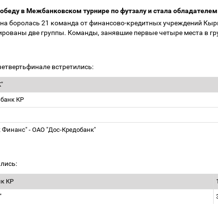
обеду в Межбанковском турнире по футзалу и стала обладателем
тана боролась 21 команда от финансово-кредитных учреждений Кыр
рованы две группы. Команды, занявшие первые четыре места в гру
 четвертьфинале встретились:
К"
 банк КР
 Финанс" - ОАО "Дос-Кредобанк"
ились:
нк КР
к"