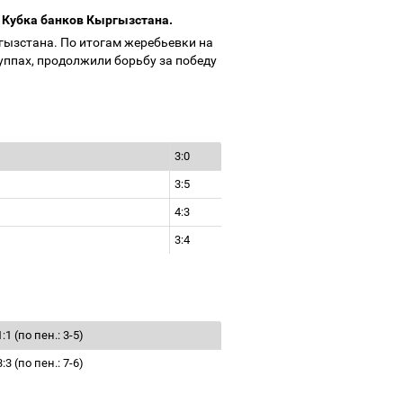
 Кубка банков Кыргызстана.
гызстана. По итогам жеребьевки на
ппах, продолжили борьбу за победу
3:0
3:5
4:3
3:4
1:1 (по пен.: 3-5)
3:3 (по пен.: 7-6)