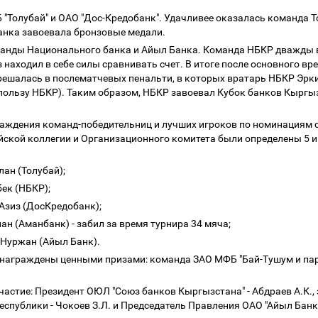
Б "Толубай" и ОАО "Дос-Кредобанк". Удачливее оказалась команда Т
 банка завоевала бронзовые медали.
манды Национального банка и Айыл Банка. Команда НБКР дважды
находил в себе силы сравнивать счет. В итоге после основного в
 решалась в послематчевых пенальти, в которых вратарь НБКР Эрки
в пользу НБКР). Таким образом, НБКР завоевал Кубок банков Кыргыз
.
аждения команд-победительниц и лучших игроков по номинациям с
ской коллегии и Организационного комитета были определены 5 
лан (Толубай);
бек (НБКР);
Азиз (ДосКредобанк);
ан (Аманбанк) - забил за время турнира 34 мяча;
в Нуржан (Айыл Банк).
и награждены ценными призами: команда ЗАО МФБ "Бай-Тушум и парт
астие: Президент ОЮЛ "Союз банков Кыргызстана" - Абдраев А.К.,
спублики - Чокоев З.Л. и Председатель Правления ОАО "Айыл Банк