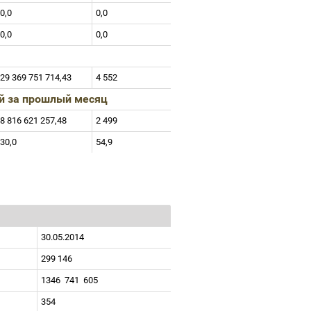
0,0
0,0
0,0
0,0
29 369 751 714,43
4 552
ей за прошлый месяц
8 816 621 257,48
2 499
30,0
54,9
30.05.2014
299 146
1346
741
605
354