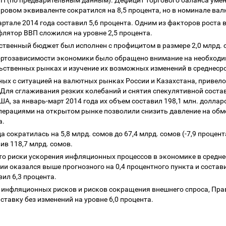
ВВП (по предварительным данным). Дефицит торгового баланса уме
ровом эквиваленте сократился на 8,5 процента, но в номинале ва
ртале 2014 года составил 5,6 процента. Одним из факторов роста
флятор ВВП сложился на уровне 2,5 процента.
ственный бюджет был исполнен с профицитом в размере 2,0 млрд. 
ортозависимости экономики было обращено внимание на необходи
ьственных рынках и изучение их возможных изменений в среднеср
ных с ситуацией на валютных рынках России и Казахстана, приве
. Для сглаживания резких колебаний и снятия спекулятивной сос
А, за январь-март 2014 года их объем составил 198,1 млн. долла
перациями на открытом рынке позволили снизить давление на обме
та.
а сократилась на 5,8 млрд. сомов до 67,4 млрд. сомов (-7,9 проце
вив 118,7 млрд. сомов.
что риски ускорения инфляционных процессов в экономике в средн
 оказался выше прогнозного на 0,4 процентного пункта и состави
вил 6,3 процента.
 инфляционных рисков и рисков сокращения внешнего спроса, Пр
ставку без изменений на уровне 6,0 процента.