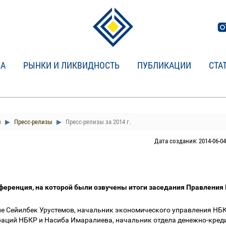
КА
РЫНКИ И ЛИКВИДНОСТЬ
ПУБЛИКАЦИИ
СТА
и
Пресс-релизы
Пресс-релизы за 2014 г.
Дата создания: 2014-06-04
онференция, на которой были озвучены итоги заседания Правлени
ие Сейилбек Урустемов, начальник экономического управления НБ
раций НБКР и Насиба Имаралиева, начальник отдела денежно-кред