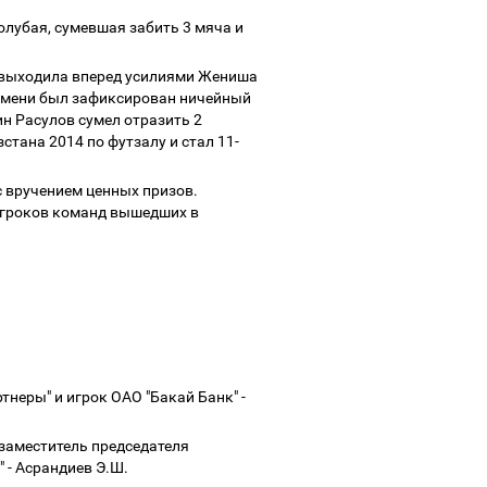
олубая, сумевшая забить 3 мяча и
 выходила вперед усилиями Жениша
ремени был зафиксирован ничейный
н Расулов сумел отразить 2
стана 2014 по футзалу и стал 11-
 вручением ценных призов.
игроков команд вышедших в
неры" и игрок ОАО "Бакай Банк" -
 заместитель председателя
" - Асрандиев Э.Ш.