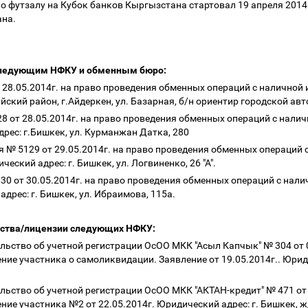
 футзалу на Кубок банков Кыргызстана стартовал 19 апреля 2014
ана.
следующим НФКУ и обменным бюро:
т 28.05.2014г. на право проведения обменных операций с налично
йский район, г.Айдеркен, ул. Базарная, б/н ориентир городской ав
28 от 28.05.2014г. на право проведения обменных операций с нали
рес: г.Бишкек, ул. Курманжан Датка, 280
 № 5129 от 29.05.2014г. на право проведения обменных операций 
еский адрес: г. Бишкек, ул. Логвиненко, 26 "А".
130 от 30.05.2014г. на право проведения обменных операций с нал
дрес: г. Бишкек, ул. Ибраимова, 115а.
ьства/лицензии следующих НФКУ:
ельство об учетной регистрации ОсОО МКК "Асыл Капчык" № 304 от 
ние участника о самоликвидации. Заявление от 19.05.2014г.. Юриди
ельство об учетной регистрации ОсОО МКК "АКТАН-кредит" № 471 от
ие участника №2 от 22.05.2014г. Юридический адрес: г. Бишкек, ж/