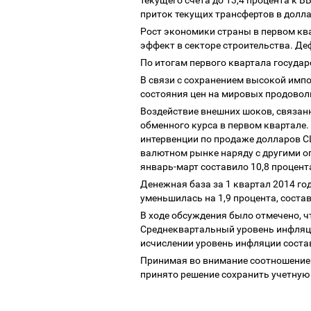
текущего счета до 13,4 процента к 
приток текущих трансфертов в долла
Рост экономики страны в первом ква
эффект в секторе строительства. Де
По итогам первого квартала государ
В связи с сохранением высокой имп
состояния цен на мировых продовол
Воздействие внешних шоков, связан
обменного курса в первом квартале
интервенции по продаже долларов СШ
валютном рынке наряду с другими о
январь-март составило 10,8 процен
Денежная база за 1 квартал 2014 год
уменьшилась на 1,9 процента, соста
В ходе обсуждения было отмечено, 
Среднеквартальный уровень инфляции
исчислении уровень инфляции соста
Принимая во внимание соотношение
принято решение сохранить учетную 