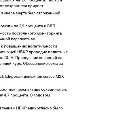
ньшился на 1,6 процента. Чистый
лют сохранился прирост.
 в январе-марте был отложенный
сомов или 2,9 процента к ВВП.
мость постоянного мониторинга
очной перспективе.
ло к повышению волатильности
тавляющей НБКР проводил валютные
ров США. Проведение операций на
нный курс. Обесценение сома за
нта). Широкая денежная масса М2Х
есрочной перспективе сохраняются.
л 4,7 процента. В годовом
авлением НБКР единогласно было