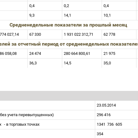
0,4
0,2
0,4
9,3
14,1
10,1
Средненедельные показатели за прошлый месяц
 774 027,14
67 330
1 931 022 312,71
62 778
елей за отчетный период от средненедельных показател
286 058,08
24 474
280 664 800,61
21 975
36,3
14,5
35,0
23.05.2014
(без учета перевыпущенных)
296 416
ах
- в торговых точках
1341
736
605
354