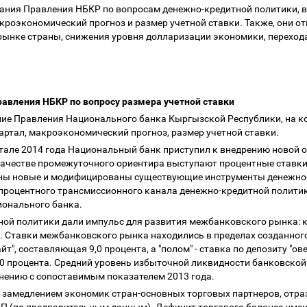
ания Правления НБКР по вопросам денежно-кредитной политики, в 
акроэкономический прогноз и размер учетной ставки. Также, они о
ынке страны, снижения уровня долларизации экономики, перехода 
равления НБКР по вопросу размера учетной ставки
ание Правления Национального банка Кыргызской Республики, на к
вартал, макроэкономический прогноз, размер учетной ставки.
артале 2014 года Национальный банк приступил к внедрению новой
качестве промежуточного ориентира выступают процентные ставки
рены новые и модифицированы существующие инструменты денежно
 процентного трансмиссионного канала денежно-кредитной полити
ионального банка.
ной политики дали импульс для развития межбанковского рынка: к
з. Ставки межбанковского рынка находились в пределах созданного 
т", составляющая 9,0 процента, а "полом" - ставка по депозиту "ове
,0 процента. Средний уровень избыточной ликвидности банковской
авнению с сопоставимым показателем 2013 года.
 с замедлением экономик стран-основных торговых партнеров, отр