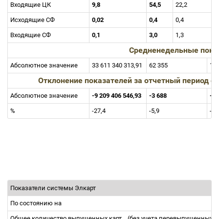
Входящие ЦК
9,8
54,5
22,2
Исходящие СФ
0,02
0,4
0,4
Входящие СФ
0,1
3,0
1,3
Средненедельные пока
Абсолютное значение
33 611 340 313,91
62 355
1 7
Отклонение показателей за отчетный период 
Абсолютное значение
-9 209 406 546,93
-3 688
-25
%
-27,4
-5,9
-14
Показатели системы Элкарт
По состоянию на
Общее количество выпущенных карт
(без учета перевыпущенных)