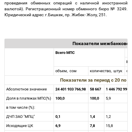
проведения обменных операций с наличной иностранной
валютой). Регистрационный номер обменного бюро № 3249.
Юридический адрес: г.Бишкек, пр. Жибек- Жолу, 251.
Показатели межбанковск
Всего МПС
Кл
объем,
сом
количество,
штук
об
Показатели за период с 20 по 2
Абсолютное значение
24 401 933 766,98
58 667
1 446 792 990,
Доля в платежах МПС(%)
100,0
100,0
5,9
в том числе (%):
ДЧП ЗАО "МПЦ"
0,1
1,4
1,2
Исходящие ЦК
6,9
7,8
15,8