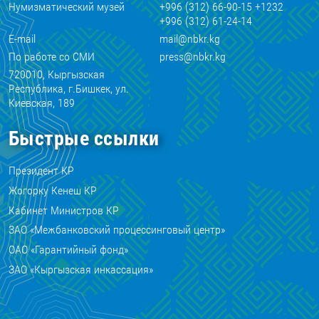
Нумизматический музей
+996 (312) 66-90-15 +1232
+996 (312) 61-24-14
E-mail
mail@nbkr.kg
По работе со СМИ
press@nbkr.kg
720010, Кыргызская
Республика, г.Бишкек, ул.
Киевская, 189
Быстрые ссылки
Президент КР
Жогорку Кенеш КР
Кабинет Министров КР
ЗАО «Межбанковский процессинговый центр»
ОАО «Гарантийный фонд»
ЗАО «Кыргызская инкассация»