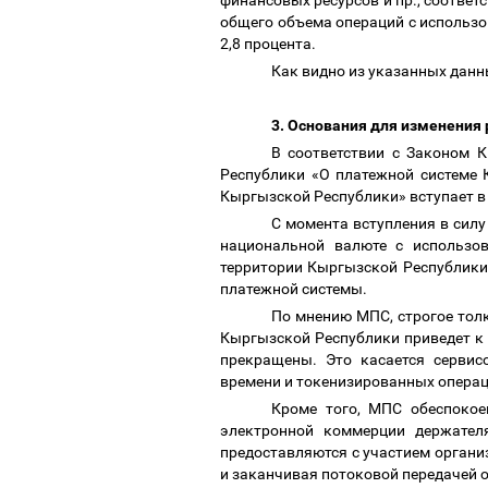
финансовых ресурсов и пр., соответс
общего объема операций с использо
2,8 процента.
Как видно из указанных данн
3.
Основания для изменения 
В соответствии с Законом 
Республики «О платежной системе 
Кыргызской Республики» вступает в с
С момента вступления в сил
национальной валюте с использо
территории Кыргызской Республики
платежной системы.
По мнению МПС, строгое тол
Кыргызской Республики приведет к 
прекращены. Это касается сервис
времени и токенизированных операц
Кроме того, МПС обеспокое
электронной коммерции держател
предоставляются с участием органи
и заканчивая потоковой передачей об