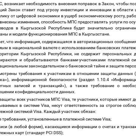
С, возникает необходимость внесения поправок в Закон, чтобы п
ий Закон ставит под угрозу инвестиции и инновации в области 
блику от цифровой экономики в ущерб экономическому росту, раб
т внесены изменения, способность МПС предоставлять услуги по 
еводов в Кыргызской Республике будет значительно ограниче
раны и модели функционирования МПС в Кыргызстане.
чает, что информация, содержащаяся в авторизационных сообщени
мым в национальной валюте с использованием банковских плате
ерритории Кыргызской Республики, не содержит персональных д
бираются и обрабатываются банками-участниками платежной си
ациональным законодательном о банковской тайне и защите перс
мотрены требования к участникам в отношении защиты данных (р
ка»), информационной безопасности (раздел 1.10.4 «Информац
етных записей и транзакций»), а также требование о необх
тношении конфиденциальности данных.
 защиты всех участников МПС Visa, те участники, которые имеют 
ываемых в системе Visa, несут ответственность за строгое собл
ежной системой Visa. Каждый участник обязан:
 требования, установленные в платежной системе Visa;
писи (в любой форме), касающиеся информации о счетах и транзак
ежных карт (стандарт PCI DSS);