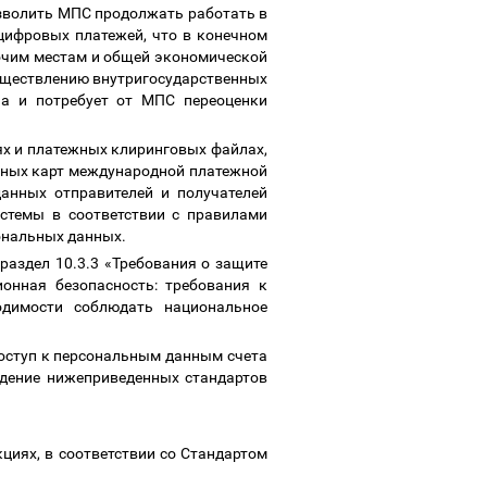
озволить МПС продолжать работать в
цифровых платежей, что в конечном
очим местам и общей экономической
осуществлению внутригосударственных
на и потребует от МПС переоценки
ях и платежных клиринговых файлах,
жных карт международной платежной
анных отправителей и получателей
стемы в соответствии с правилами
ональных данных.
аздел 10.3.3 «Требования о защите
ионная безопасность: требования к
одимости соблюдать национальное
доступ к персональным данным счета
юдение нижеприведенных стандартов
циях, в соответствии со Стандартом