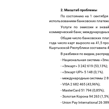
2.
Масштаб проблемы
По состоянию на 1 сентября
использованием банковских платеж
Услуги по эмиссии и эква
коммерческий банк; международных
Общее число банковских плат
года число карт выросло на 41,5 про
Кыргызской Республики составила 4
В разбивке по видам, распре
- Национальная система «Элка
- «Элкарт» 3 242 619 (53,13%);
- «Элкарт-UPI» 5 148 (0,1%).
- международные системы 2 85
- VISA 2 682 465 (43,96%);
- MasterCard 51 794 (0,85%);
- Золотая Корона 94 263 (1,5%
- Union Pay International 26 38