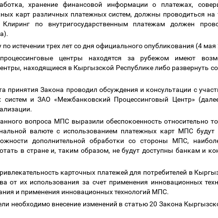
бработка, хранение финансовой информации о платежах, сове
ных карт различных платежных систем, должны проводиться на
). Клиринг по внутригосударственным платежам должен пров
а).
 по истечении трех лет со дня официального опубликования (4 мая 
 процессинговые центры находятся за рубежом имеют возм
ентры, находящиеся в Кыргызской Республике либо развернуть с
а принятия Закона проводил обсуждения и консультации с участ
х систем и ЗАО «Межбанковский Процессинговый Центр» (дал
еализации.
анного вопроса МПС выразили обеспокоенность относительно то
нальной валюте с использованием платежных карт МПС будут 
можности дополнительной обработки со стороны МПС, наибол
ботать в стране и, таким образом, не будут доступны банкам и 
привлекательность карточных платежей для потребителей в Кыргы
а от их использования за счет применения инновационных техн
ания и применения инновационных технологий МПС.
ели необходимо внесение изменений в статью 20 Закона Кыргызск