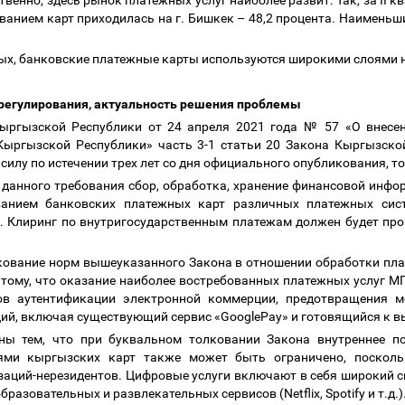
твенно, здесь рынок платежных услуг наиболее развит. Так, за II 
ванием карт приходилась на г. Бишкек
–
48,2 процента. Наименьш
ых, банковские платежные карты используются широкими слоями н
регулирования, актуальность решения проблемы
Кыргызской Республики от 24 апреля 2021 года № 57 «О внесе
Кыргызской Республики» часть 3-1 статьи 20 Закона Кыргызско
илу по истечении трех лет со дня официального опубликования, то 
у данного требования сбор, обработка, хранение финансовой инф
ванием банковских платежных карт различных платежных сис
. Клиринг по внутригосударственным платежам должен будет пр
кование норм вышеуказанного Закона в отношении обработки пла
тому, что оказание наиболее востребованных платежных услуг М
ов аутентификации электронной коммерции, предотвращения 
ий, включая существующий сервис «GooglePay» и готовящийся к в
ны тем, что при буквальном толковании Закона внутреннее по
ями кыргызских карт также может быть ограничено, поскольк
заций-нерезидентов. Цифровые услуги включают в себя широкий сп
разовательных и развлекательных сервисов (Netflix, Spotify и т.д.)