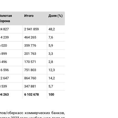
Золотая
Итого
Доля (%)
Корона
24 827
2 941 859
48,2
14 239
464 265
7,6
6 020
359 776
5,9
6 899
201 763
3,3
4 496
170 571
2,8
16 596
751 803
12,3
12 647
864 760
14,2
8 539
347 881
5,7
94 263
6 102 678
100
лов/сберкасс коммерческих банков,