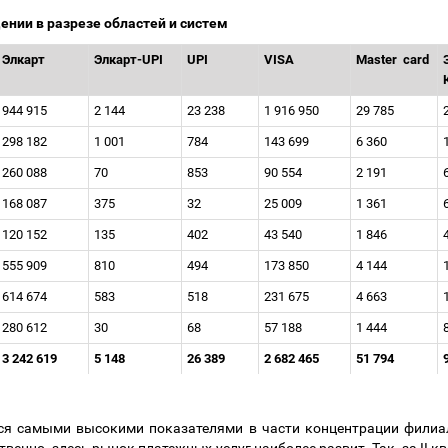
ении в разрезе областей и систем
Элкарт
Элкарт-UPI
UPI
VISA
Master
сard
944 915
2 144
23 238
1 916 950
29 785
298 182
1 001
784
143 699
6 360
260 088
70
853
90 554
2 191
168 087
375
32
25 009
1 361
120 152
135
402
43 540
1 846
555 909
810
494
173 850
4 144
614 674
583
518
231 675
4 663
280 612
30
68
57 188
1 444
3 242 619
5 148
26 389
2 682 465
51 794
ся самыми высокими показателями в части концентрации филиа