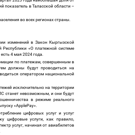
квартал 2023 года наибольшая доля от
ий показатель в Таласской области
–
аселения во всех регионах страны.
нии изменений в Закон Кыргызской
й Республики «О платежной системе
есть 4 мая 2024 года.
ормации по платежам, совершенным в
тем должны будут проводиться на
оводиться оператором национальной
тежей исключительно на территории
ПС станет невозможным, и они будут
мошенничества в режиме реального
ыпуску «ApplePay».
требление цифровых услуг и услуг
у цифровые услуги, как правило,
ектр услуг, начиная от авиабилетов
.