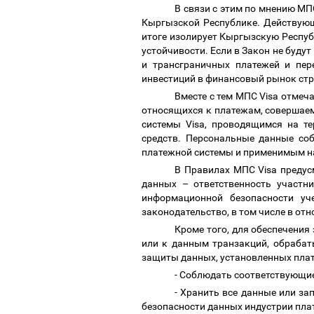
В связи с этим по мнению МП
Кыргызской Республике. Действующ
итоге изолирует Кыргызскую Респу
устойчивости. Если в Закон не буду
и трансграничных платежей и пер
инвестиций в финансовый рынок ст
Вместе с тем МПС Visa отме
относящихся к платежам, совершае
системы Visa, проводящимся на т
средств. Персональные данные со
платежной системы и применимым н
В Правилах МПС Visa предус
данных
–
ответственность участни
информационной безопасности уч
законодательство, в том числе в о
Кроме того, для обеспечения
или к данным транзакций, обрабат
защиты данных, установленных плат
- Соблюдать соответствующие
- Хранить все данные или за
безопасности данных индустрии плат