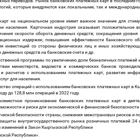
жных переводов. Рынок банковских платежных карт в последние г
ологий, которые внедряются как локальными, так и международ
карт на национальном уровне имеет важное значение для стиму
и населения. Карточная индустрия оказывает положительное в
ичения скорости оборота денежных средств; сокращения уровня
рационных издержек; повышения эффективности банковского об
ия инвестиций со стороны физических лиц и иных хозяйствующ
 денежных средств на банковские счета и др.
рственной программы по увеличению доли безналичных платежей 
вии министерств, ведомств и коммерческих банков проводил
 и расчетов с использованием платежных карт, развитие инфр
слуг для населения.
ичество операций с использованием банковских платежных карт в 
 году до 128,8 млн операций в 2022 году.
всеместное проникновение банковских платежных карт в деят
зможности и риски для экономической и финансовой безопасности
ической безопасности страны, снижения межстрановых рисков и п
защиты внутригосударственного рынка розничных платежей 24 
и изменений в Закон Кыргызской Республики
зской Республики».