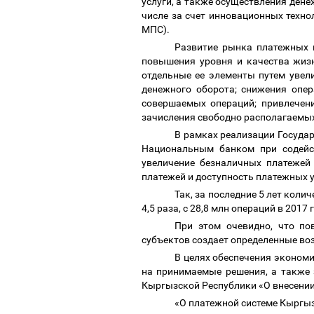
услуги, а также осуществления дене
числе за счет инновационных техн
МПС).
Развитие рынка платежных 
повышения уровня и качества жизн
отдельные ее элементы путем увел
денежного оборота; снижения опе
совершаемых операций; привлечен
зачисления свободно располагаемых
В рамках реализации Госуда
Национальным банком при содейст
увеличение безналичных платежей
платежей и доступность платежных у
Так, за последние 5 лет кол
4,5 раза, с 28,8 млн операций в 2017
При этом очевидно, что по
субъектов создает определенные во
В целях обеспечения эконом
на принимаемые решения, а также 
Кыргызской Республики «О внесени
«О платежной системе Кыргы