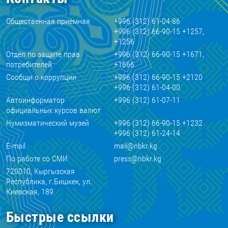
Общественная приемная
+996 (312) 61-04-86
+996 (312) 66-90-15 +1257,
+1256
Отдел по защите прав
+996 (312) 66-90-15 +1671,
потребителей
+1666
Сообщи о коррупции
+996 (312) 66-90-15 +2120
+996 (312) 61-04-00
Автоинформатор
+996 (312) 61-07-11
официальных курсов валют
Нумизматический музей
+996 (312) 66-90-15 +1232
+996 (312) 61-24-14
E-mail
mail@nbkr.kg
По работе со СМИ
press@nbkr.kg
720010, Кыргызская
Республика, г.Бишкек, ул.
Киевская, 189
Быстрые ссылки