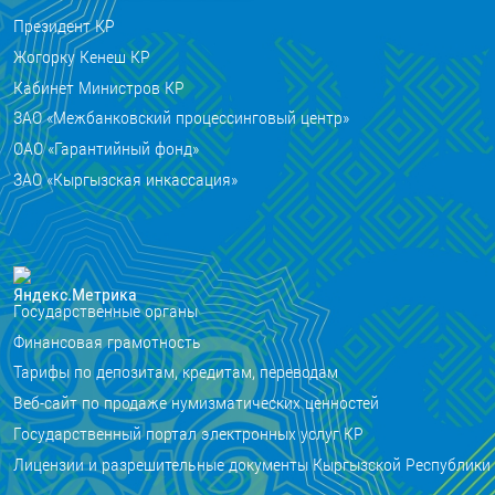
Президент КР
Жогорку Кенеш КР
Кабинет Министров КР
ЗАО «Межбанковский процессинговый центр»
ОАО «Гарантийный фонд»
ЗАО «Кыргызская инкассация»
Государственные органы
Финансовая грамотность
Тарифы по депозитам, кредитам, переводам
Веб-сайт по продаже нумизматических ценностей
Государственный портал электронных услуг КР
Лицензии и разрешительные документы Кыргызской Республики