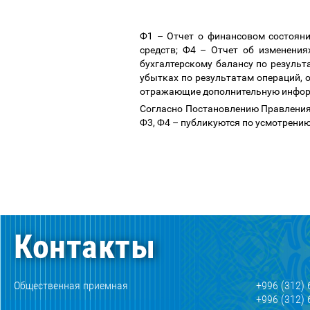
Ф1
–
Отчет о финансовом состояни
средств; Ф4
–
Отчет об изменениях
бухгалтерскому балансу по резуль
убытках по результатам операций,
отражающие дополнительную инфор
Согласно Постановлению Правления 
Ф3, Ф4
–
публикуются по усмотрению
Контакты
Общественная приемная
+996 (312) 
+996 (312) 