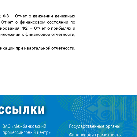
х; Ф3
–
Отчет о движении денежных
Отчет о финансовом состоянии по
ирования; Ф2
’
–
Отчет о прибылях и
иложения к финансовой отчетности,
икации при квартальной отчетности,
ссылки
ЗАО «Межбанковский
Государственные органы
процессинговый центр»
Финансовая грамотность