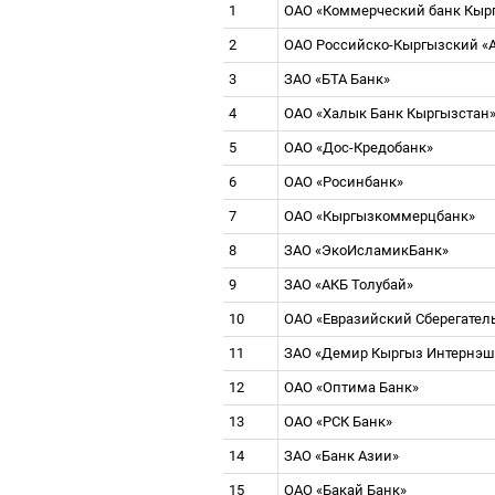
1
ОАО «Коммерческий банк Кыр
2
ОАО Российско-Кыргызский «
3
ЗАО «БТА Банк»
4
ОАО «Халык Банк Кыргызстан
5
ОАО «Дос-Кредобанк»
6
ОАО «Росинбанк»
7
ОАО «Кыргызкоммерцбанк»
8
ЗАО «ЭкоИсламикБанк»
9
ЗАО «АКБ Толубай»
10
ОАО «Евразийский Сберегате
11
ЗАО «Демир Кыргыз Интернэш
12
ОАО «Оптима Банк»
13
ОАО «РСК Банк»
14
ЗАО «Банк Азии»
15
ОАО «Бакай Банк»