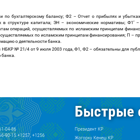
и по бухгалтерскому балансу; Ф2
–
Отчет о прибылях и убытка
 в структуре капитала; ЭН
–
экономические нормативы; Ф1
’
–
татам операций, осуществляемых по исламским принципам финанс
 осуществляемых по исламским принципам финансирования; П
–
пр
мацию о деятельности банка.
НБКР № 21/4 от 9 июля 2003 года, Ф1, Ф2
–
обязательны для публ
 банка.
Быстрые 
61-04-86
Президент КР
66-90-15 +1257, +1256
Жогорку Кенеш КР