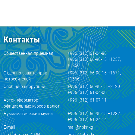
Контакты
Общественная приемная
+996 (312) 61-04-86
+996 (312) 66-90-15 +1257,
+1256
Отдел по защите прав
+996 (312) 66-90-15 +1671,
потребителей
+1666
Сообщи о коррупции
+996 (312) 66-90-15 +2120
+996 (312) 61-04-00
Автоинформатор
+996 (312) 61-07-11
официальных курсов валют
Нумизматический музей
+996 (312) 66-90-15 +1232
+996 (312) 61-24-14
E-mail
mail@nbkr.kg
По работе со СМИ
press@nbkr.kg