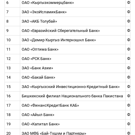
6
ОАО «Кыргызкоммерцбанк»
Ф1, 
7
ЗАО «ЭкоИсламикБанк»
Ф1, 
8
ЗАО «АКБ Толубай»
Ф1, 
9
ОАО «Евразийский Сберегательный Банк»
Ф1, 
10
ЗАО «Демир Кыргыз Интернэшнл Банк»
Ф1, 
11
ОАО «Оптима Банк»
Ф1, 
12
ОАО «РСК Банк»
Ф1, 
13
ЗАО «Банк Азии»
Ф1, 
14
ОАО «Бакай Банк»
Ф1, 
15
ЗАО «Кыргызский Инвестиционно-Кредитный Банк»
Ф1, 
16
Бишкекский филиал Национального банка Пакистана
Ф1, 
17
ОАО «ФинансКредитБанк КАБ»
Ф1, 
18
ОАО «Айыл Банк»
Ф1, 
19
ОАО «Капитал Банк»
Ф1, 
20
ЗАО МФБ «Бай-Тушум и Партнеры»
Ф1, 