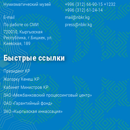
Нумизматический музей
+996 (312) 66-90-15 +1232
+996 (312) 61-24-14
E-mail
mail@nbkr.kg
По работе со СМИ
press@nbkr.kg
720010, Кыргызская
Республика, г.Бишкек, ул.
Киевская, 189
Быстрые ссылки
Президент КР
Жогорку Кенеш КР
Кабинет Министров КР
ЗАО «Межбанковский процессинговый центр»
ОАО «Гарантийный фонд»
ЗАО «Кыргызская инкассация»