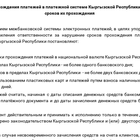
хождения платежей в платежной системе Кыргызской Республики 
сроков их прохождения
банковской системы электронных платежей, в целях упоря
иления ответственности за нарушение сроков прохождения п
ыргызской Республики постановляют:
оки прохождения платежей в национальной валюте Кыргызской Рес
 Кыргызской Республики - не более одного банковского дня;
 пределах Кыргызской Республики - не более двух банковских 
ванием пластиковых карт и платежей путем взноса наличных 
 дней.
жей считать, начиная с даты списания денежных средств банком
 платёжного документа и до даты зачисления денежных средств б
нт действительным и принимать к исполнению только в течение д
трено законодательством Кыргызской Республики и (или) двусто
ае несвоевременного зачисления средств на счета клиентов, к