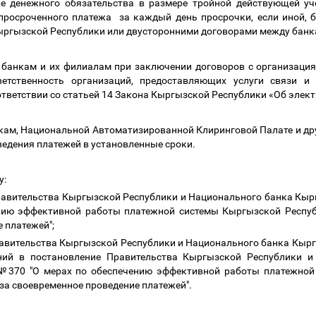
ие денежного обязательства в размере тройной действующей уч
росроченного платежа за каждый день просрочки, если иной, б
ыргызской Республики или двусторонними договорами между банк
и их филиалам при заключении договоров с организациями 
ветственность организаций, предоставляющих услуги связи и 
ответствии со статьей 14 Закона Кыргызской Республики «Об элек
Национальной Автоматизированной Клиринговой Палате и друг
едения платежей в установленные сроки.
у:
ьства Кыргызской Республики и Национального банка Кыргыз
нию эффективной работы платежной системы Кыргызской Респуб
е платежей";
ьства Кыргызской Республики и Национального банка Кыргызс
ий в постановление Правительства Кыргызской Республики и
 №370 "О мерах по обеспечению эффективной работы платежной
за своевременное проведение платежей".