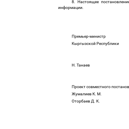
8. Настоящее постановлени
информации.
Премьер-мини
Кыргызской Респу
Кыргызск
Н. Танаев 
Проект совместного постано
Жумалиев К. М.
Оторбаев Д. К.