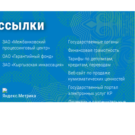
ссылки
ЗАО «Межбанковский
Государственные органы
процессинговый центр»
Финансовая грамотность
ОАО «Гарантийный фонд»
Тарифы по депозитам,
ЗАО «Кыргызская инкассация»
кредитам, переводам
Веб-сайт по продаже
нумизматических ценностей
Государственный портал
электронных услуг КР
Лицензии и разрешительные
документы Кыргызской
Республики