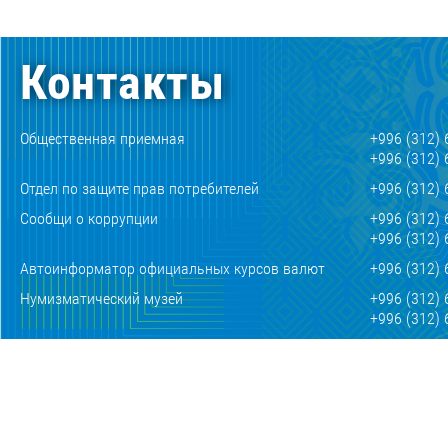
Контакты
Общественная приемная
+996 (312) 
+996 (312) 
Отдел по защите прав потребителей
+996 (312) 
Сообщи о коррупции
+996 (312) 
+996 (312) 
Автоинформатор официальных курсов валют
+996 (312) 
Нумизматический музей
+996 (312) 
+996 (312) 
E-mail
mail@nbkr.
По работе со СМИ
press@nbkr
720010, Кыргызская Республика, г.Бишкек, ул.
Киевская, 189