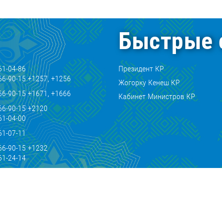
Быстрые 
61-04-86
Президент КР
66-90-15 +1257, +1256
Жогорку Кенеш КР
66-90-15 +1671, +1666
Кабинет Министров КР
66-90-15 +2120
61-04-00
61-07-11
66-90-15 +1232
61-24-14
kg
.kg