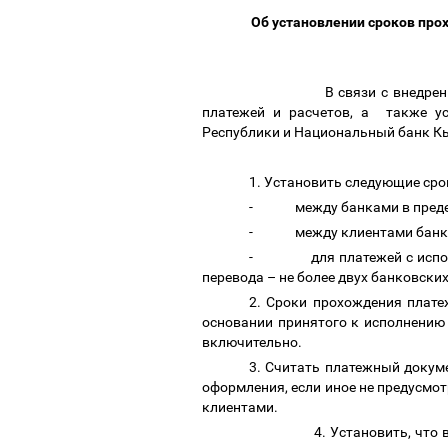
Об установлении сроков про
В связи с внедрением меж
платежей и расчетов, а также ус
Республики и Национальный банк К
1. Установить следующие ср
- между банками в пределах
- между клиентами банков в
- для платежей с использо
перевода
–
не более двух банковских
2. Сроки прохождения плате
основании принятого к исполнению
включительно.
3. Считать платежный докуме
оформления, если иное не предусмо
клиентами.
4. Установить, что в случ