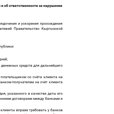
и об ответственности за нарушение
дочения и ускорения прохождения
латежей Правительство Кыргызской
публики:
дней;
денежных средств для дальнейшего
-плательщиком со счёта клиента на
анком-получателем на счёт клиента
ня, указанного в качестве даты его
ронними договорами между банками и
лиенты вправе требовать у банков